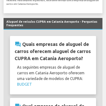
receberá. Para detalhes específicos, você deve verificar com a empresa de aluguel de
carros em Catania Aeroporto.
Aluguel de veículos CUPRA em Catania Aeroporto - Perguntas
frequentes
question_answer
Quais empresas de aluguel de
carros oferecem aluguel de carros
CUPRA em Catania Aeroporto?
As seguintes empresas de aluguel de
carros em Catania Aeroporto oferecem
uma variedade de modelos de CUPRA:
BUDGET