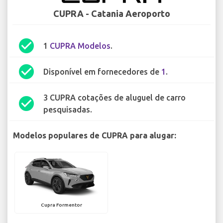
CUPRA - Catania Aeroporto
check_circle
1
CUPRA Modelos
.
check_circle
Disponível em fornecedores de
1
.
3 CUPRA cotações de aluguel de carro
check_circle
pesquisadas.
Modelos populares de CUPRA para alugar:
Cupra Formentor