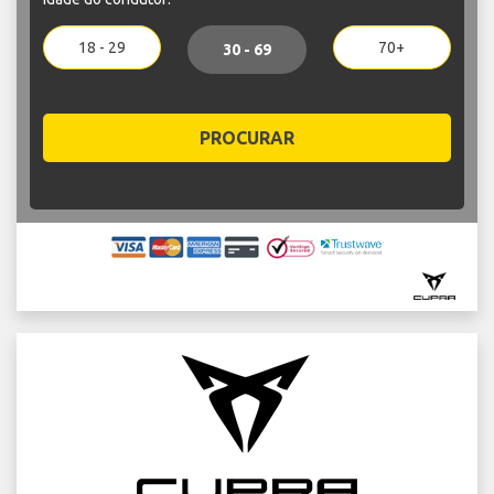
18 - 29
70+
30 - 69
PROCURAR