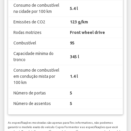
Consumo de combustível
5.4 l
na cidade por 100 km
Emissões de CO2
123 g/km
Rodas motrizes
Front wheel drive
Combustível
95
Capacidade mínima do
345 l
tronco
Consumo de combustível
em condução mista por
1.4 l
100 km
Número de portas
5
Número de assentos
5
As especificações mostradas são apenas para fins informativos, não podemos
garantir o modelo exato do veículo Cupra Formentor e as especificações que você