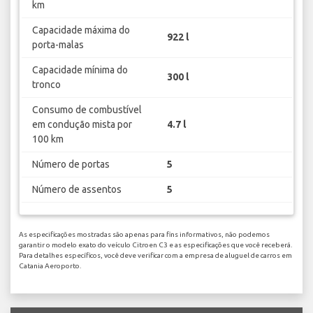
km
Capacidade máxima do
922 l
porta-malas
Capacidade mínima do
300 l
tronco
Consumo de combustível
em condução mista por
4.7 l
100 km
Número de portas
5
Número de assentos
5
As especificações mostradas são apenas para fins informativos, não podemos
garantir o modelo exato do veículo Citroen C3 e as especificações que você receberá.
Para detalhes específicos, você deve verificar com a empresa de aluguel de carros em
Catania Aeroporto.