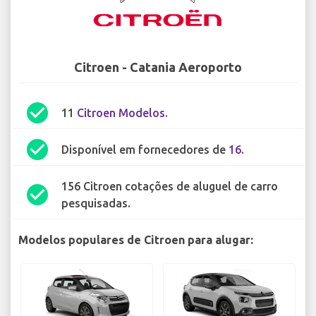
Citroen - Catania Aeroporto
check_circle
11
Citroen Modelos
.
check_circle
Disponível em fornecedores de
16
.
156 Citroen cotações de aluguel de carro
check_circle
pesquisadas.
Modelos populares de Citroen para alugar: