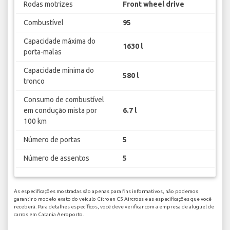
Rodas motrizes
Front wheel drive
Combustível
95
Capacidade máxima do
1630 l
porta-malas
Capacidade mínima do
580 l
tronco
Consumo de combustível
em condução mista por
6.7 l
100 km
Número de portas
5
Número de assentos
5
As especificações mostradas são apenas para fins informativos, não podemos
garantir o modelo exato do veículo Citroen C5 Aircross e as especificações que você
receberá. Para detalhes específicos, você deve verificar com a empresa de aluguel de
carros em Catania Aeroporto.