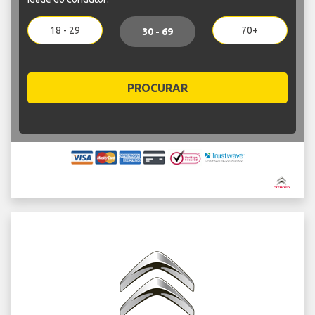
18 - 29
70+
30 - 69
PROCURAR