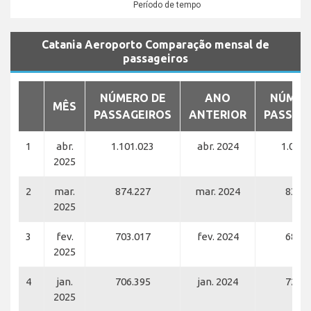
Período de tempo
Catania Aeroporto Comparação mensal de
passageiros
NÚMERO DE
ANO
NÚMER
MÊS
PASSAGEIROS
ANTERIOR
PASSAG
1
abr.
1.101.023
abr. 2024
1.071.
2025
2
mar.
874.227
mar. 2024
837.8
2025
3
fev.
703.017
fev. 2024
685.8
2025
4
jan.
706.395
jan. 2024
720.9
2025