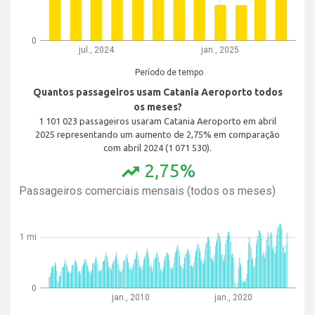
0
jul., 2024
jan., 2025
Período de tempo
Quantos passageiros usam Catania Aeroporto todos
os meses?
1 101 023 passageiros usaram Catania Aeroporto em abril
2025 representando um aumento de 2,75% em comparação
com abril 2024 (1 071 530).
2,75%
trending_up
Passageiros comerciais mensais (todos os meses)
1 mi
0
jan., 2010
jan., 2020