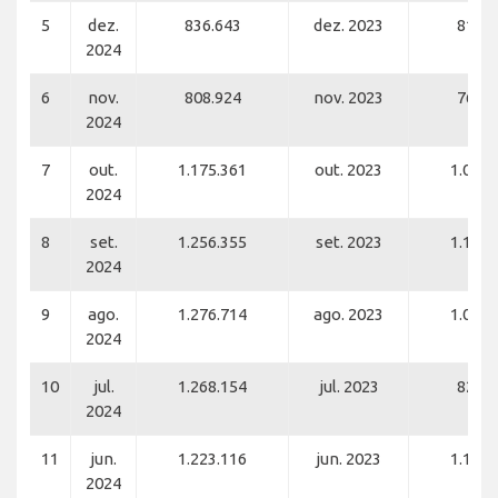
5
dez.
836.643
dez. 2023
818.8
2024
6
nov.
808.924
nov. 2023
767.7
2024
7
out.
1.175.361
out. 2023
1.077.
2024
8
set.
1.256.355
set. 2023
1.117.
2024
9
ago.
1.276.714
ago. 2023
1.054.
2024
10
jul.
1.268.154
jul. 2023
824.3
2024
11
jun.
1.223.116
jun. 2023
1.102.
2024