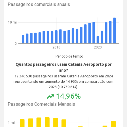
Passageiros comerciais anuais
10 mi
0
2010
2020
Período de tempo
Quantos passageiros usam Catania Aeroporto por
ano?
12 346 530 passageiros usaram Catania Aeroporto em 2024
representando um aumento de 14,96% em comparação com
2023 (10 739 614).
14,96%
trending_up
Passageiros Comerciais Mensais
1 mi