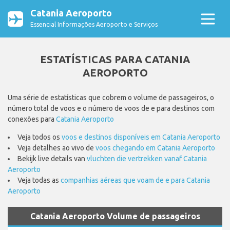
Catania Aeroporto
Essencial Informações Aeroporto e Serviços
ESTATÍSTICAS PARA CATANIA
AEROPORTO
Uma série de estatísticas que cobrem o volume de passageiros, o
número total de voos e o número de voos de e para destinos com
conexões para
Catania Aeroporto
Veja todos os
voos e destinos disponíveis em Catania Aeroporto
Veja detalhes ao vivo de
voos chegando em Catania Aeroporto
Bekijk live details van
vluchten die vertrekken vanaf Catania
Aeroporto
Veja todas as
companhias aéreas que voam de e para Catania
Aeroporto
Catania Aeroporto Volume de passageiros