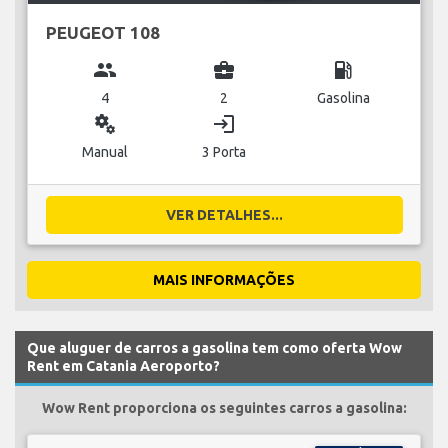
PEUGEOT 108
group
business_center
local_gas_station
4
2
Gasolina
miscellaneous_services
login
Manual
3 Porta
VER DETALHES...
MAIS INFORMAÇÕES
Que aluguer de carros a gasolina tem como oferta Wow
Rent em Catania Aeroporto?
Wow Rent proporciona os seguintes carros a gasolina: