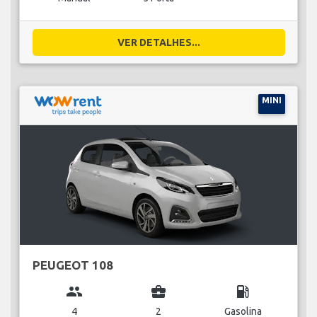
VER DETALHES...
MINI
PEUGEOT 108
group
business_center
local_gas_station
4
2
Gasolina