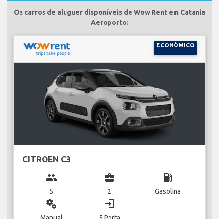
Os carros de aluguer disponíveis de Wow Rent em Catania
Aeroporto:
ECONÓMICO
CITROEN C3
group
business_center
local_gas_station
5
2
Gasolina
miscellaneous_services
login
Manual
5 Porta