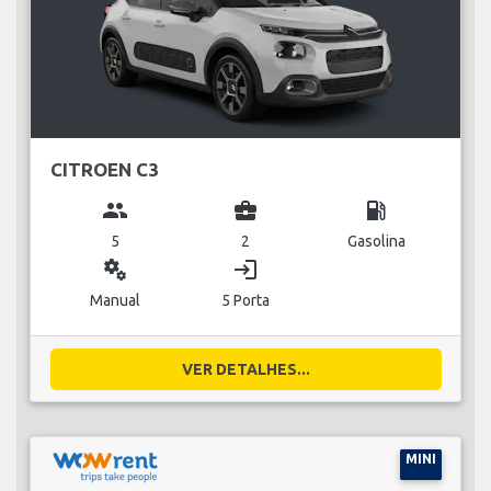
CITROEN C3
group
business_center
local_gas_station
5
2
Gasolina
miscellaneous_services
login
Manual
5 Porta
VER DETALHES...
MINI