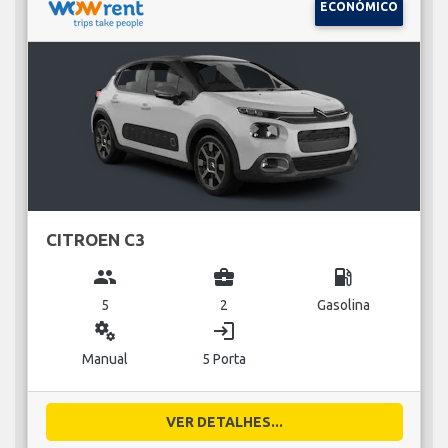
ECONÓMICO
CITROEN C3
group
business_center
local_gas_station
5
2
Gasolina
miscellaneous_services
login
Manual
5 Porta
VER DETALHES...