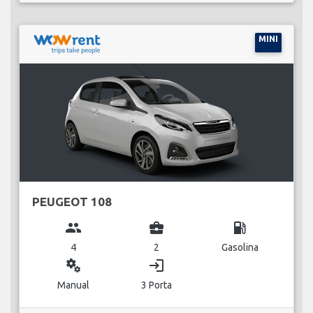
MINI
PEUGEOT 108
group
business_center
local_gas_station
4
2
Gasolina
miscellaneous_services
login
Manual
3 Porta