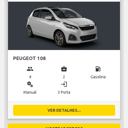
PEUGEOT 108
group
business_center
local_gas_station
4
2
Gasolina
miscellaneous_services
login
Manual
3 Porta
VER DETALHES...