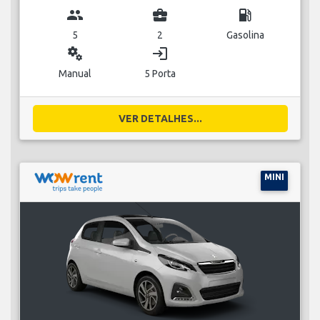
group
business_center
local_gas_station
5
2
Gasolina
miscellaneous_services
login
Manual
5 Porta
VER DETALHES...
MINI