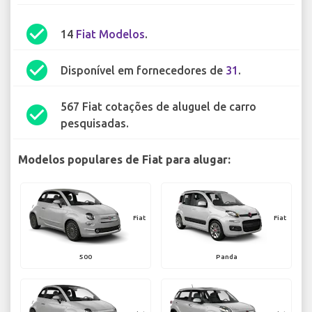
check_circle
14
Fiat Modelos
.
check_circle
Disponível em fornecedores de
31
.
567 Fiat cotações de aluguel de carro
check_circle
pesquisadas.
Modelos populares de Fiat para alugar:
Fiat
Fiat
500
Panda