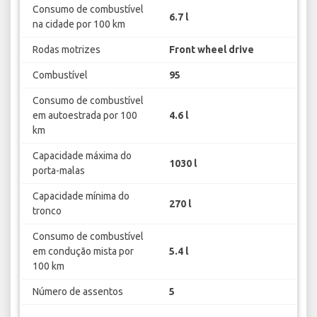
Consumo de combustível
6.7 l
na cidade por 100 km
Rodas motrizes
Front wheel drive
Combustível
95
Consumo de combustível
em autoestrada por 100
4.6 l
km
Capacidade máxima do
1030 l
porta-malas
Capacidade mínima do
270 l
tronco
Consumo de combustível
em condução mista por
5.4 l
100 km
Número de assentos
5