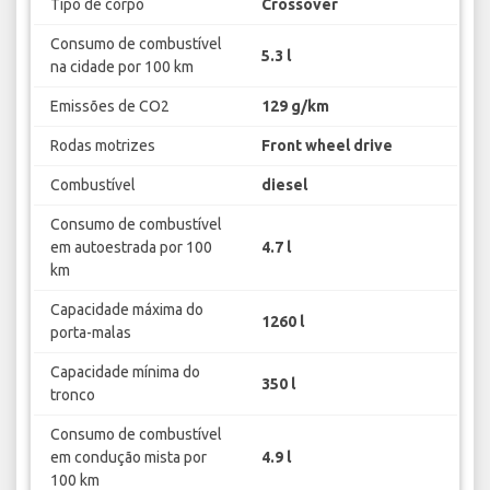
Tipo de corpo
Crossover
Consumo de combustível
5.3 l
na cidade por 100 km
Emissões de CO2
129 g/km
Rodas motrizes
Front wheel drive
Combustível
diesel
Consumo de combustível
em autoestrada por 100
4.7 l
km
Capacidade máxima do
1260 l
porta-malas
Capacidade mínima do
350 l
tronco
Consumo de combustível
em condução mista por
4.9 l
100 km