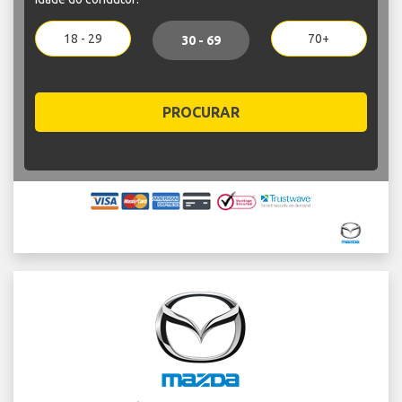
18 - 29
70+
30 - 69
PROCURAR