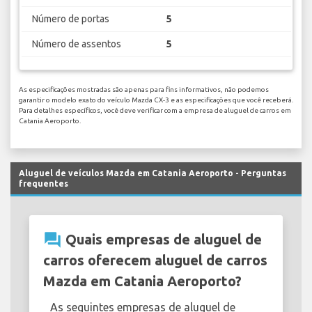
Número de portas
5
Número de assentos
5
As especificações mostradas são apenas para fins informativos, não podemos
garantir o modelo exato do veículo Mazda CX-3 e as especificações que você receberá.
Para detalhes específicos, você deve verificar com a empresa de aluguel de carros em
Catania Aeroporto.
Aluguel de veículos Mazda em Catania Aeroporto - Perguntas
frequentes
question_answer
Quais empresas de aluguel de
carros oferecem aluguel de carros
Mazda em Catania Aeroporto?
As seguintes empresas de aluguel de