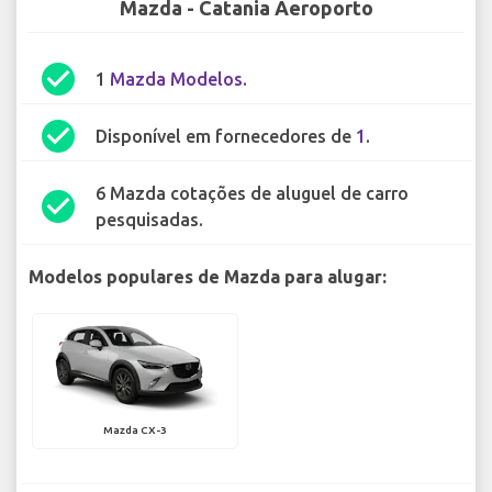
Mazda - Catania Aeroporto
check_circle
1
Mazda Modelos
.
check_circle
Disponível em fornecedores de
1
.
6 Mazda cotações de aluguel de carro
check_circle
pesquisadas.
Modelos populares de Mazda para alugar:
Mazda CX-3