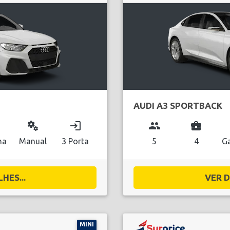
AUDI A3 SPORTBACK
miscellaneous_services
login
group
business_center
na
Manual
3 Porta
5
4
Ga
HES...
VER D
MINI