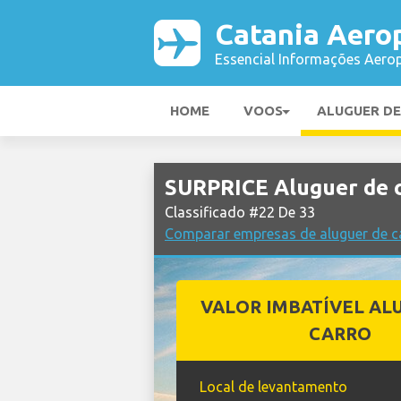
Catania Aero
Essencial Informações Aerop
HOME
VOOS
ALUGUER D
SURPRICE Aluguer de 
Classificado #22 De 33
Comparar empresas de aluguer de c
VALOR IMBATÍVEL AL
CARRO
Local de levantamento