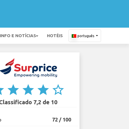
INFO E NOTÍCIAS
HOTÉIS
português
ar
star
star
star
star_border
Classificado 7,2 de 10
72 / 100
O