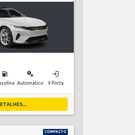
local_gas_station
miscellaneous_services
login
solina
Automático
4 Porta
ETALHES...
COMPACTO