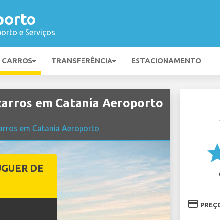
porto
orto e Serviços
E CARROS
TRANSFERÊNCIA
ESTACIONAMENTO
carros em Catania Aeroporto
arros em Catania Aeroporto
st
UGUER DE
credit_card
PREÇ