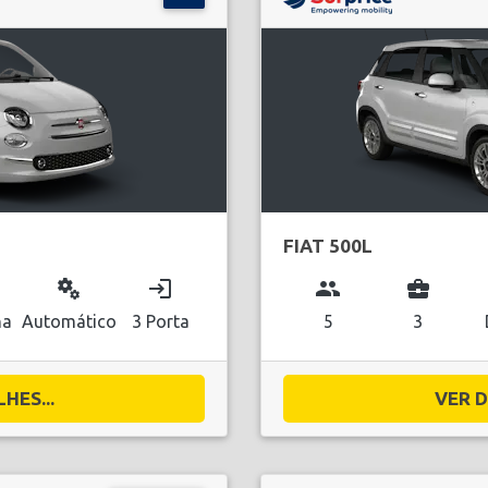
FIAT 500L
miscellaneous_services
login
group
business_center
na
Automático
3 Porta
5
3
HES...
VER D