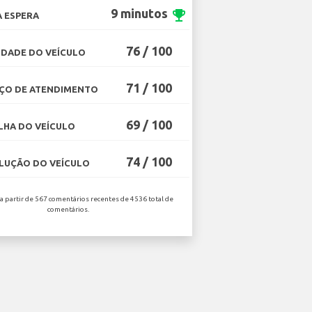
9 minutos
emoji_events
 ESPERA
76 / 100
DADE DO VEÍCULO
71 / 100
ÇO DE ATENDIMENTO
69 / 100
HA DO VEÍCULO
74 / 100
UÇÃO DO VEÍCULO
 a partir de 567 comentários recentes de 4536 total de
comentários.