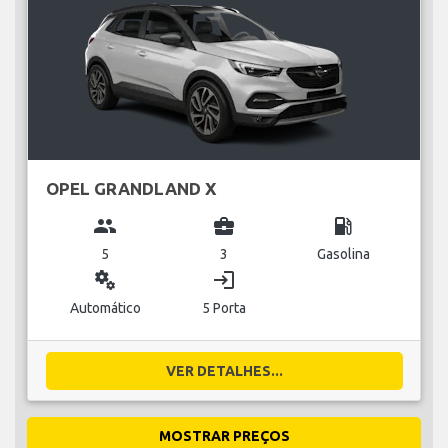
OPEL GRANDLAND X
group
business_center
local_gas_station
5
3
Gasolina
miscellaneous_services
login
Automático
5 Porta
VER DETALHES...
MOSTRAR PREÇOS