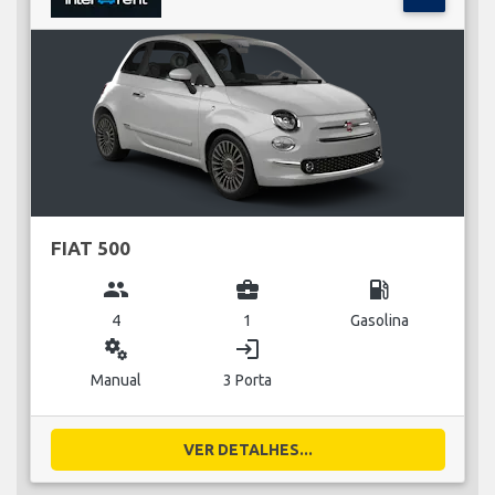
FIAT 500
group
business_center
local_gas_station
4
1
Gasolina
miscellaneous_services
login
Manual
3 Porta
VER DETALHES...