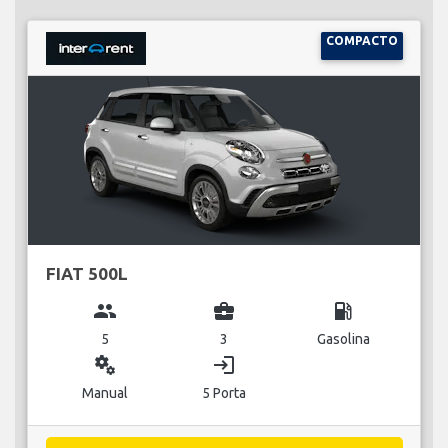
COMPACTO
FIAT 500L
group
business_center
local_gas_station
5
3
Gasolina
miscellaneous_services
login
Manual
5 Porta