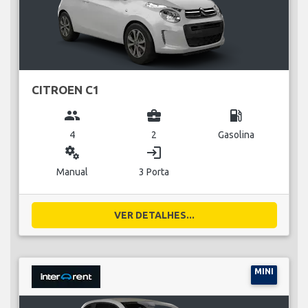
CITROEN C1
group
business_center
local_gas_station
4
2
Gasolina
miscellaneous_services
login
Manual
3 Porta
VER DETALHES...
MINI