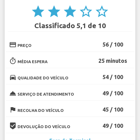
star
star
star
star_border
star_border
Classificado 5,1 de 10
credit_card
56 / 100
PREÇO
timer
25 minutos
MÉDIA ESPERA
directions_car
54 / 100
QUALIDADE DO VEÍCULO
room_service
49 / 100
SERVIÇO DE ATENDIMENTO
flag
45 / 100
RECOLHA DO VEÍCULO
beenhere
49 / 100
DEVOLUÇÃO DO VEÍCULO