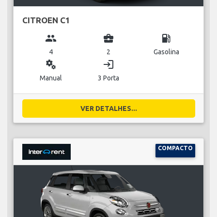
CITROEN C1
group
business_center
local_gas_station
4
2
Gasolina
miscellaneous_services
login
Manual
3 Porta
VER DETALHES...
COMPACTO