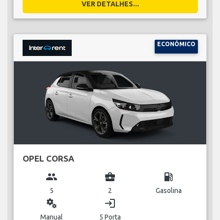
VER DETALHES...
ECONÓMICO
OPEL CORSA
group
business_center
local_gas_station
5
2
Gasolina
miscellaneous_services
login
Manual
5 Porta