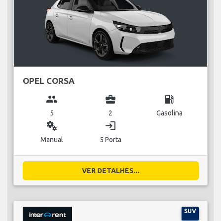
OPEL CORSA
group
business_center
local_gas_station
5
2
Gasolina
miscellaneous_services
login
Manual
5 Porta
VER DETALHES...
SUV