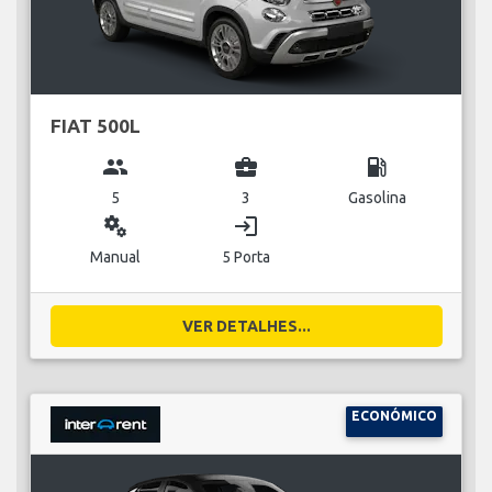
FIAT 500L
group
business_center
local_gas_station
5
3
Gasolina
miscellaneous_services
login
Manual
5 Porta
VER DETALHES...
ECONÓMICO