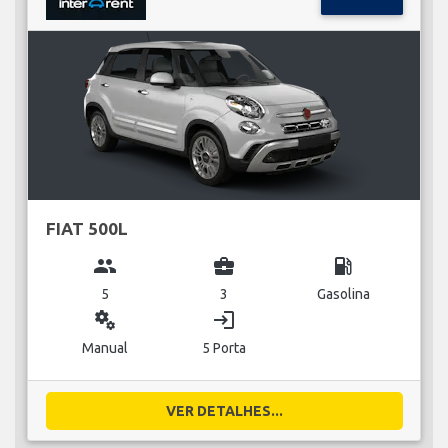
FIAT 500L
group
business_center
local_gas_station
5
3
Gasolina
miscellaneous_services
login
Manual
5 Porta
VER DETALHES...