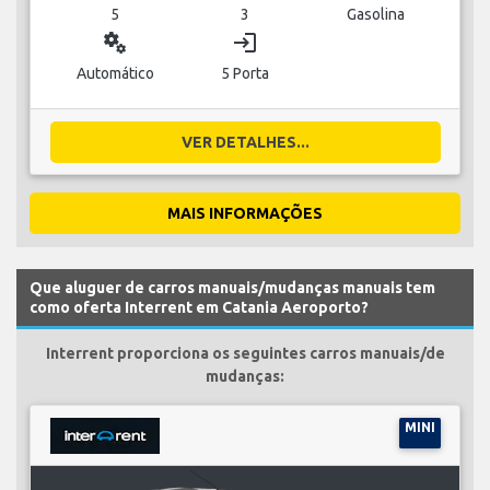
5
3
Gasolina
miscellaneous_services
login
Automático
5 Porta
VER DETALHES...
MAIS INFORMAÇÕES
Que aluguer de carros manuais/mudanças manuais tem
como oferta Interrent em Catania Aeroporto?
Interrent proporciona os seguintes carros manuais/de
mudanças:
MINI