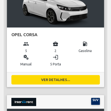
OPEL CORSA
group
business_center
local_gas_station
5
2
Gasolina
miscellaneous_services
login
Manual
5 Porta
VER DETALHES...
SUV