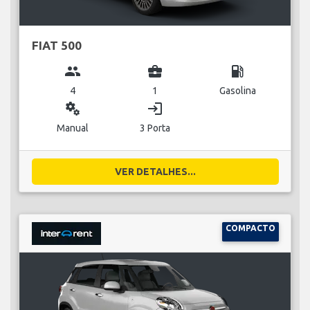
FIAT 500
group
business_center
local_gas_station
4
1
Gasolina
miscellaneous_services
login
Manual
3 Porta
VER DETALHES...
COMPACTO