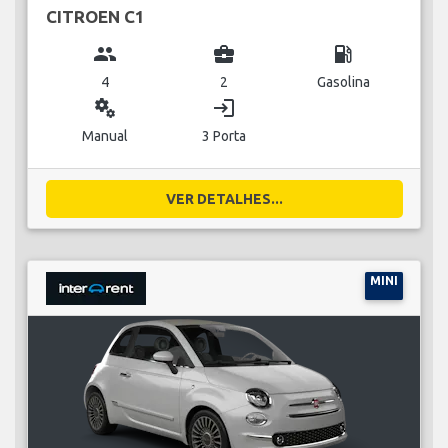
CITROEN C1
group
business_center
local_gas_station
4
2
Gasolina
miscellaneous_services
login
Manual
3 Porta
VER DETALHES...
MINI