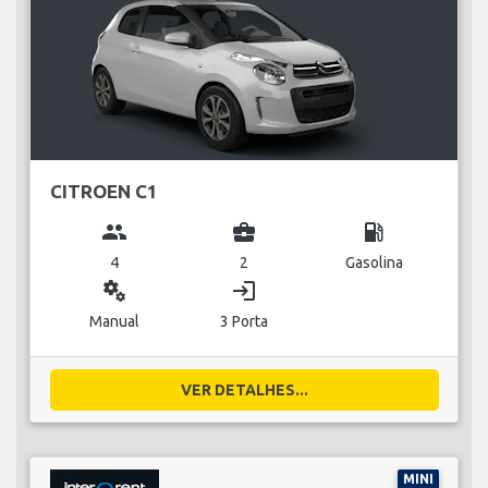
CITROEN C1
group
business_center
local_gas_station
4
2
Gasolina
miscellaneous_services
login
Manual
3 Porta
VER DETALHES...
MINI