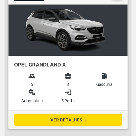
OPEL GRANDLAND X
group
business_center
local_gas_station
5
3
Gasolina
miscellaneous_services
login
Automático
5 Porta
VER DETALHES...