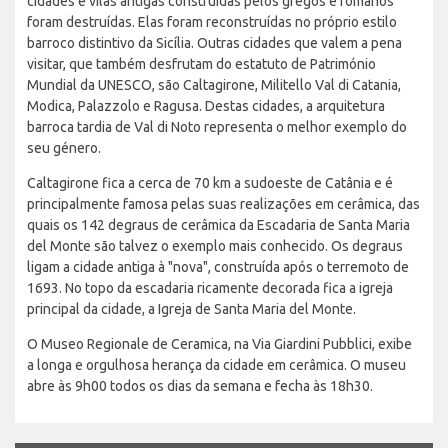
cidades e vilas antigas construídas pelos gregos e romanos
foram destruídas. Elas foram reconstruídas no próprio estilo
barroco distintivo da Sicília. Outras cidades que valem a pena
visitar, que também desfrutam do estatuto de Património
Mundial da UNESCO, são Caltagirone, Militello Val di Catania,
Modica, Palazzolo e Ragusa. Destas cidades, a arquitetura
barroca tardia de Val di Noto representa o melhor exemplo do
seu género.
Caltagirone fica a cerca de 70 km a sudoeste de Catânia e é
principalmente famosa pelas suas realizações em cerâmica, das
quais os 142 degraus de cerâmica da Escadaria de Santa Maria
del Monte são talvez o exemplo mais conhecido. Os degraus
ligam a cidade antiga à "nova", construída após o terremoto de
1693. No topo da escadaria ricamente decorada fica a igreja
principal da cidade, a Igreja de Santa Maria del Monte.
O Museo Regionale de Ceramica, na Via Giardini Pubblici, exibe
a longa e orgulhosa herança da cidade em cerâmica. O museu
abre às 9h00 todos os dias da semana e fecha às 18h30.