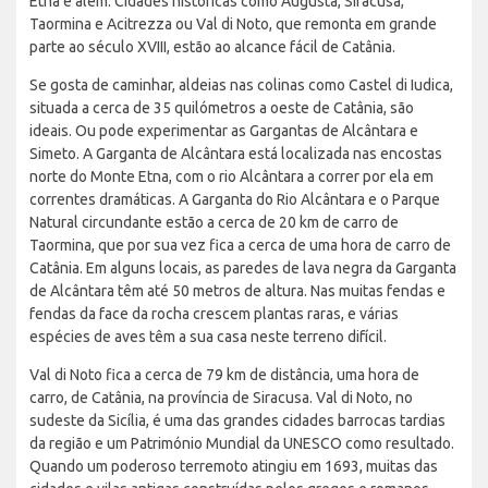
Etna e além. Cidades históricas como Augusta, Siracusa,
Taormina e Acitrezza ou Val di Noto, que remonta em grande
parte ao século XVIII, estão ao alcance fácil de Catânia.
Se gosta de caminhar, aldeias nas colinas como Castel di Iudica,
situada a cerca de 35 quilómetros a oeste de Catânia, são
ideais. Ou pode experimentar as Gargantas de Alcântara e
Simeto. A Garganta de Alcântara está localizada nas encostas
norte do Monte Etna, com o rio Alcântara a correr por ela em
correntes dramáticas. A Garganta do Rio Alcântara e o Parque
Natural circundante estão a cerca de 20 km de carro de
Taormina, que por sua vez fica a cerca de uma hora de carro de
Catânia. Em alguns locais, as paredes de lava negra da Garganta
de Alcântara têm até 50 metros de altura. Nas muitas fendas e
fendas da face da rocha crescem plantas raras, e várias
espécies de aves têm a sua casa neste terreno difícil.
Val di Noto fica a cerca de 79 km de distância, uma hora de
carro, de Catânia, na província de Siracusa. Val di Noto, no
sudeste da Sicília, é uma das grandes cidades barrocas tardias
da região e um Património Mundial da UNESCO como resultado.
Quando um poderoso terremoto atingiu em 1693, muitas das