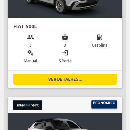
FIAT 500L
group
business_center
local_gas_station
5
3
Gasolina
miscellaneous_services
login
Manual
5 Porta
VER DETALHES...
ECONÓMICO