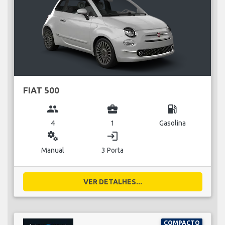
FIAT 500
group
business_center
local_gas_station
4
1
Gasolina
miscellaneous_services
login
Manual
3 Porta
VER DETALHES...
COMPACTO