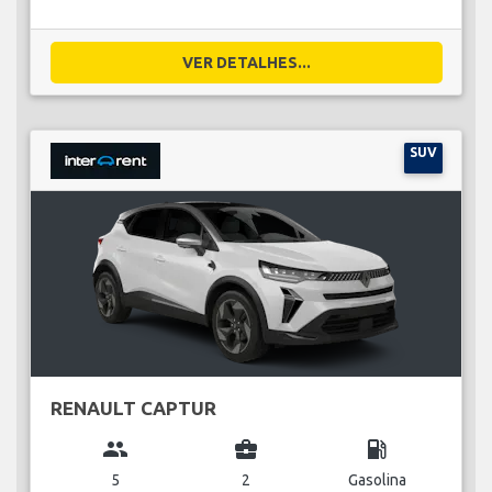
VER DETALHES...
SUV
RENAULT CAPTUR
group
business_center
local_gas_station
5
2
Gasolina