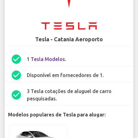
Tesla - Catania Aeroporto
check_circle
1
Tesla Modelos
.
check_circle
Disponível em fornecedores de
1
.
3 Tesla cotações de aluguel de carro
check_circle
pesquisadas.
Modelos populares de Tesla para alugar: