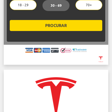
18 - 29
70+
30 - 69
PROCURAR