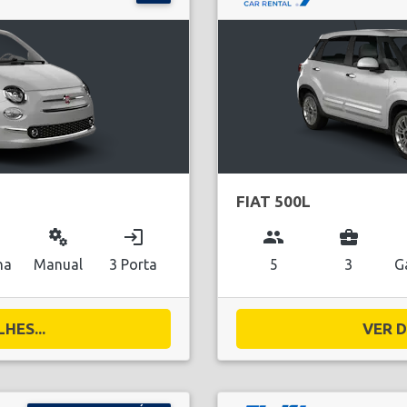
FIAT 500L
miscellaneous_services
login
group
business_center
na
Manual
3 Porta
5
3
G
HES...
VER D