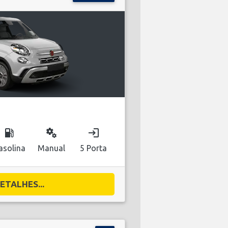
local_gas_station
miscellaneous_services
login
asolina
Manual
5 Porta
ETALHES...