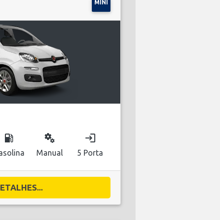
MINI
local_gas_station
miscellaneous_services
login
asolina
Manual
5 Porta
ETALHES...