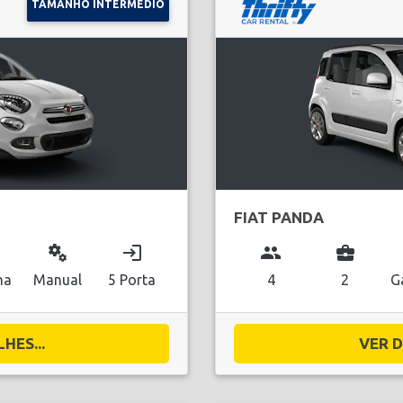
TAMANHO INTERMÉDIO
FIAT PANDA
miscellaneous_services
login
group
business_center
na
Manual
5 Porta
4
2
G
HES...
VER D