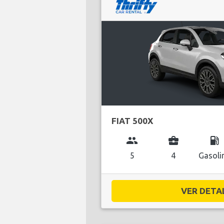
FIAT 500X
group
business_center
local_gas_station
5
4
Gasoli
VER DETAL