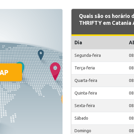
Quais são os horário
THRIFTY em Catania 
Dia
A
Segunda-feira
08
Terça-feria
08
Quarta-feira
08
Quinta-feira
08
Sexta-feira
08
Sábado
08
Domingo
08