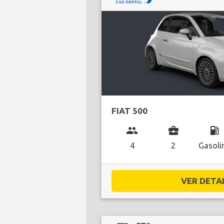
FIAT 500
group
business_center
local_gas_station
4
2
Gasoli
VER DETAL