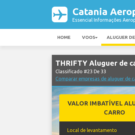
Catania Aero
Essencial Informações Aerop
HOME
VOOS
ALUGUER D
THRIFTY Aluguer de c
Classificado #23 De 33
Comparar empresas de aluguer de c
VALOR IMBATÍVEL AL
CARRO
Local de levantamento