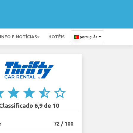
INFO E NOTÍCIAS
HOTÉIS
português
ar
star
star
star_half
star_border
Classificado 6,9 de 10
72 / 100
O