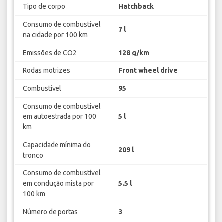
Tipo de corpo
Hatchback
Consumo de combustível
7 l
na cidade por 100 km
Emissões de CO2
128 g/km
Rodas motrizes
Front wheel drive
Combustível
95
Consumo de combustível
em autoestrada por 100
5 l
km
Capacidade mínima do
209 l
tronco
Consumo de combustível
em condução mista por
5.5 l
100 km
Número de portas
3