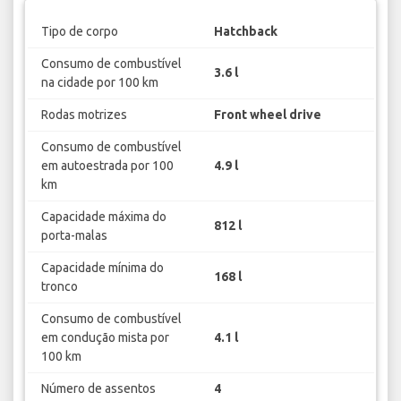
Tipo de corpo
Hatchback
Consumo de combustível
3.6 l
na cidade por 100 km
Rodas motrizes
Front wheel drive
Consumo de combustível
em autoestrada por 100
4.9 l
km
Capacidade máxima do
812 l
porta-malas
Capacidade mínima do
168 l
tronco
Consumo de combustível
em condução mista por
4.1 l
100 km
Número de assentos
4