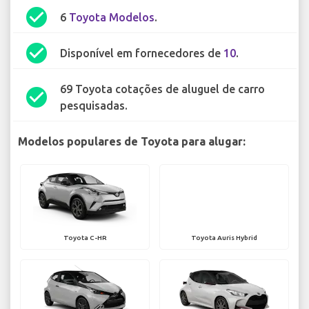
check_circle
6
Toyota Modelos
.
check_circle
Disponível em fornecedores de
10
.
69 Toyota cotações de aluguel de carro
check_circle
pesquisadas.
Modelos populares de Toyota para alugar:
Toyota C-HR
Toyota Auris Hybrid