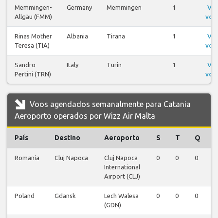
Memmingen-
Germany
Memmingen
1
Ver
Allgäu (FMM)
voo
Rinas Mother
Albania
Tirana
1
Ver
Teresa (TIA)
voo
Sandro
Italy
Turin
1
Ver
Pertini (TRN)
voo
Voos agendados semanalmente para Catania
Aeroporto operados por Wizz Air Malta
País
Destino
Aeroporto
S
T
Q
Romania
Cluj Napoca
Cluj Napoca
0
0
0
International
Airport (CLJ)
Poland
Gdansk
Lech Walesa
0
0
0
(GDN)