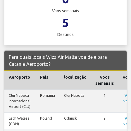
Voos semanais
5
Destinos
Para quais locais Wizz Air Malta voa de e para
Catania Aeroporto?
Aeroporto
País
localização
Voos
Voo
semanais
Cluj Napoca
Romania
Cluj Napoca
1
Ver
International
voo
Airport (CLJ)
Lech Walesa
Poland
Gdansk
2
Ver
(GDN)
voo