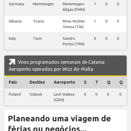
Germany
Memmingen
Memmingen-
1
0
0
Allgäu (FMM)
Albania
Tirana
Rinas Mother
1
0
0
Teresa (TIA)
Italy
Turin
Sandro
0
0
0
Pertini (TRN)
Voos programados semanais de Catania
Aeroporto operados por Wizz Air Malta
País
Destino
Aeroporto
S
T
Q
Q
Poland
Gdansk
Lech Walesa
0
0
0
0
(GDN)
Planeando uma viagem de
férias ou negócios...