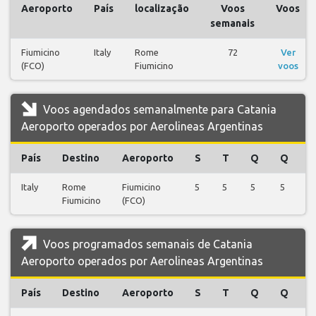
Aeroporto
País
localização
Voos
Voos
semanais
Fiumicino
Italy
Rome
72
Ver
(FCO)
Fiumicino
voos
Voos agendados semanalmente para Catania
Aeroporto operados por Aerolineas Argentinas
País
Destino
Aeroporto
S
T
Q
Q
S
Italy
Rome
Fiumicino
5
5
5
5
6
Fiumicino
(FCO)
Voos programados semanais de Catania
Aeroporto operados por Aerolineas Argentinas
País
Destino
Aeroporto
S
T
Q
Q
S