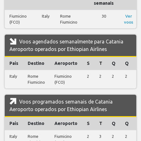
semanais
Fiumicino
Italy
Rome
30
Ver
(FCO)
Fiumicino
voos
Voos agendados semanalmente para Catania
Aeroporto operados por Ethiopian Airlines
País
Destino
Aeroporto
S
T
Q
Q
S
Italy
Rome
Fiumicino
2
2
2
2
2
Fiumicino
(FCO)
Voos programados semanais de Catania
Aeroporto operados por Ethiopian Airlines
País
Destino
Aeroporto
S
T
Q
Q
S
Italy
Rome
Fiumicino
2
3
2
2
4