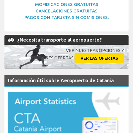
MOFIDICACIONES GRATUITAS
CANCELACIONES GRATUITAS
PAGOS CON TARJETA SIN COMISIONES.
airport_shuttle
¿Necesita transporte al aeropuerto?
VER NUESTRAS OPCIONES Y
MEJORES OFERTAS
VER LAS OFERTAS
Información útil sobre Aeropuerto de Catania