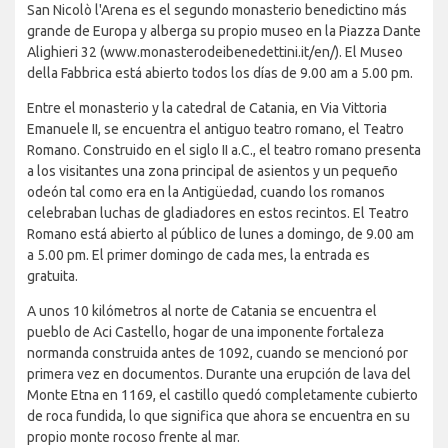
San Nicolò l'Arena es el segundo monasterio benedictino más
grande de Europa y alberga su propio museo en la Piazza Dante
Alighieri 32 (www.monasterodeibenedettini.it/en/). El Museo
della Fabbrica está abierto todos los días de 9.00 am a 5.00 pm.
Entre el monasterio y la catedral de Catania, en Via Vittoria
Emanuele II, se encuentra el antiguo teatro romano, el Teatro
Romano. Construido en el siglo II a.C., el teatro romano presenta
a los visitantes una zona principal de asientos y un pequeño
odeón tal como era en la Antigüedad, cuando los romanos
celebraban luchas de gladiadores en estos recintos. El Teatro
Romano está abierto al público de lunes a domingo, de 9.00 am
a 5.00 pm. El primer domingo de cada mes, la entrada es
gratuita.
A unos 10 kilómetros al norte de Catania se encuentra el
pueblo de Aci Castello, hogar de una imponente fortaleza
normanda construida antes de 1092, cuando se mencionó por
primera vez en documentos. Durante una erupción de lava del
Monte Etna en 1169, el castillo quedó completamente cubierto
de roca fundida, lo que significa que ahora se encuentra en su
propio monte rocoso frente al mar.