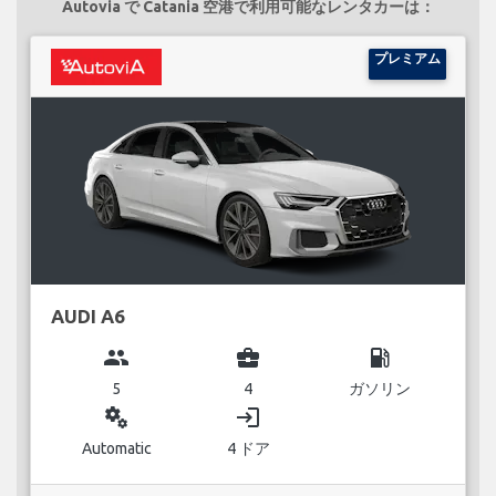
Autovia で Catania 空港で利用可能なレンタカーは：
プレミアム
AUDI A6
group
business_center
local_gas_station
5
4
ガソリン
miscellaneous_services
login
Automatic
4 ドア