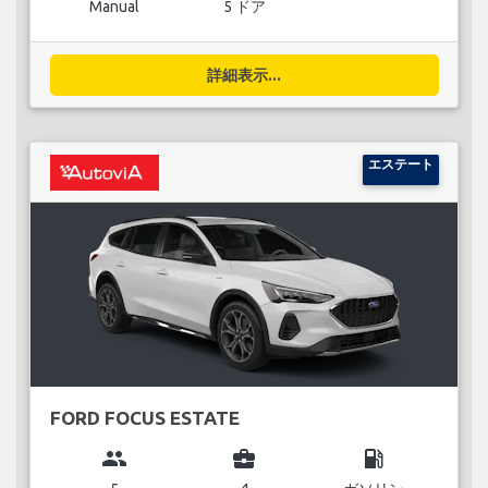
Manual
5 ドア
詳細表示...
エステート
FORD FOCUS ESTATE
group
business_center
local_gas_station