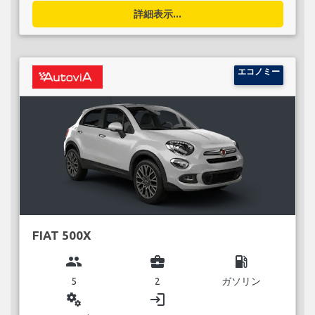
詳細表示...
エコノミー
FIAT 500X
group
business_center
local_gas_station
5
2
ガソリン
miscellaneous_services
login