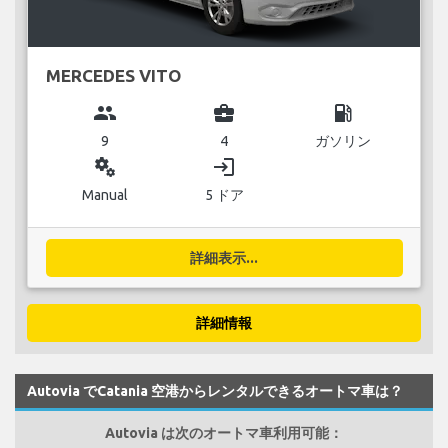
MERCEDES VITO
group
business_center
local_gas_station
9
4
ガソリン
miscellaneous_services
login
Manual
5 ドア
詳細表示...
詳細情報
Autovia でCatania 空港からレンタルできるオートマ車は？
Autovia は次のオートマ車利用可能：