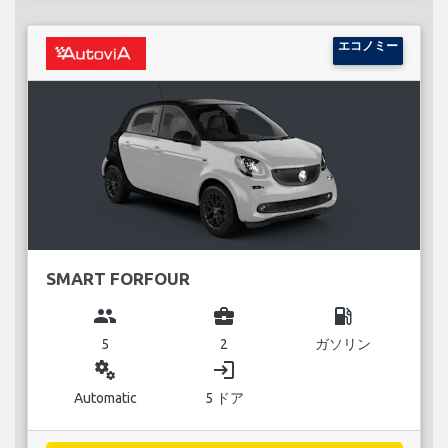
エコノミー
SMART FORFOUR
group
business_center
local_gas_station
5
2
ガソリン
miscellaneous_services
login
Automatic
5 ドア