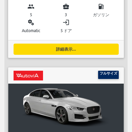
group
business_center
local_gas_station
5
3
ガソリン
miscellaneous_services
login
Automatic
5 ドア
詳細表示...
フルサイズ