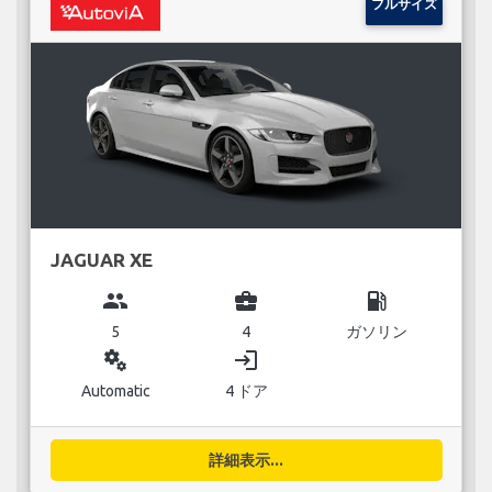
フルサイズ
JAGUAR XE
group
business_center
local_gas_station
5
4
ガソリン
miscellaneous_services
login
Automatic
4 ドア
詳細表示...