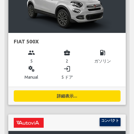
FIAT 500X
group
business_center
local_gas_station
5
2
ガソリン
miscellaneous_services
login
Manual
5 ドア
詳細表示...
コンパクト