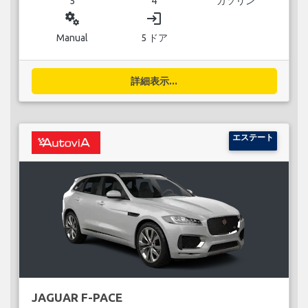
5
4
ガソリン
miscellaneous_services
login
Manual
5 ドア
詳細表示...
エステート
JAGUAR F-PACE