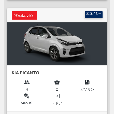
エコノミー
KIA PICANTO
group
business_center
local_gas_station
4
2
ガソリン
miscellaneous_services
login
Manual
5 ドア