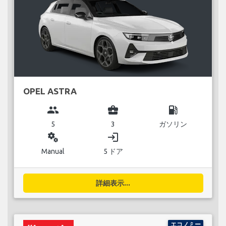
OPEL ASTRA
group
business_center
local_gas_station
5
3
ガソリン
miscellaneous_services
login
Manual
5 ドア
詳細表示...
エコノミー