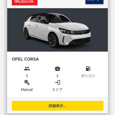
OPEL CORSA
group
business_center
local_gas_station
5
2
ガソリン
miscellaneous_services
login
Manual
5 ドア
詳細表示...