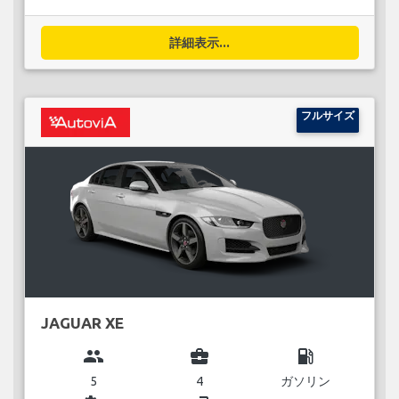
詳細表示...
フルサイズ
JAGUAR XE
group
business_center
local_gas_station
5
4
ガソリン