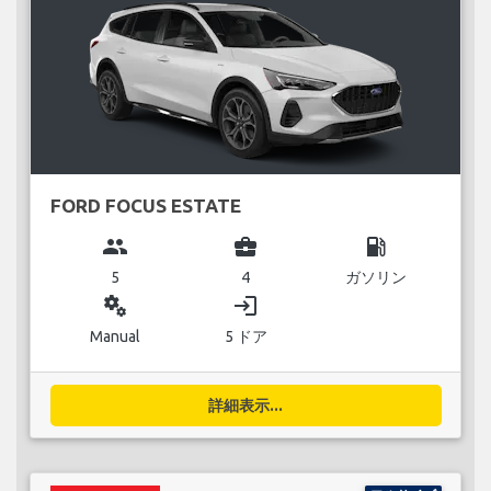
FORD FOCUS ESTATE
group
business_center
local_gas_station
5
4
ガソリン
miscellaneous_services
login
Manual
5 ドア
詳細表示...