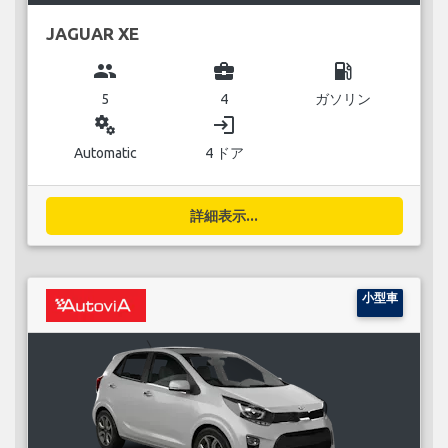
JAGUAR XE
group
business_center
local_gas_station
5
4
ガソリン
miscellaneous_services
login
Automatic
4 ドア
詳細表示...
小型車