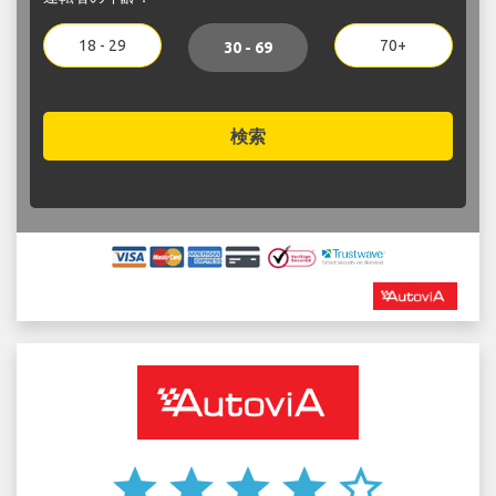
18 - 29
70+
30 - 69
検索
star
star
star
star
star_border