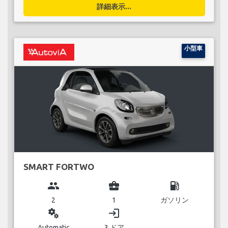
詳細表示...
小型車
SMART FORTWO
group
business_center
local_gas_station
2
1
ガソリン
miscellaneous_services
login
Automatic
3 ドア