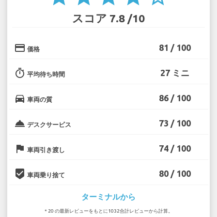
スコア 7.8 /10
credit_card
81 / 100
価格
timer
27 ミニ
平均待ち時間
directions_car
86 / 100
車両の質
room_service
73 / 100
デスクサービス
flag
74 / 100
車両引き渡し
beenhere
80 / 100
車両乗り捨て
ターミナルから
* 20 の最新レビューをもとに1032合計レビューから計算。