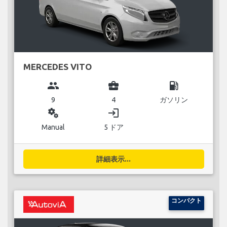
MERCEDES VITO
group
business_center
local_gas_station
9
4
ガソリン
miscellaneous_services
login
Manual
5 ドア
詳細表示...
コンパクト