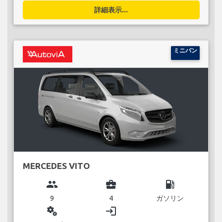
詳細表示...
ミニバン
MERCEDES VITO
group
business_center
local_gas_station
9
4
ガソリン
miscellaneous_services
login