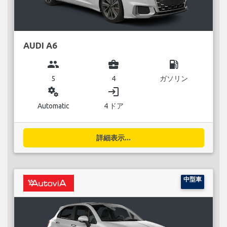
AUDI A6
group
business_center
local_gas_station
5
4
ガソリン
miscellaneous_services
login
Automatic
4 ドア
詳細表示...
中型車