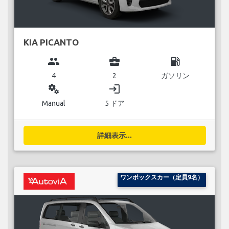
KIA PICANTO
group
business_center
local_gas_station
4
2
ガソリン
miscellaneous_services
login
Manual
5 ドア
詳細表示...
ワンボックスカー（定員9名）