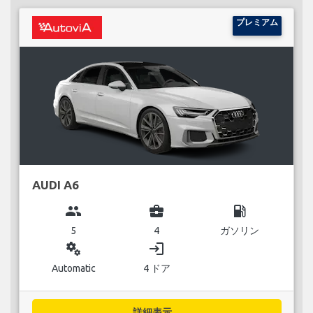
プレミアム
AUDI A6
group
business_center
local_gas_station
5
4
ガソリン
miscellaneous_services
login
Automatic
4 ドア
詳細表示...