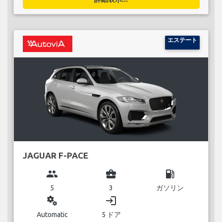
エステート
JAGUAR F-PACE
group
business_center
local_gas_station
5
3
ガソリン
miscellaneous_services
login
Automatic
5 ドア