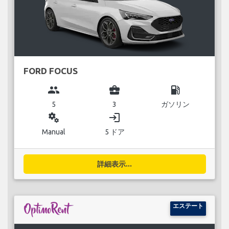
FORD FOCUS
group
business_center
local_gas_station
5
3
ガソリン
miscellaneous_services
login
Manual
5 ドア
詳細表示...
エステート