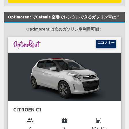
Optimorent でCatania 空港でレンタルできるガソリン車は？
Optimorent は次のガソリン車利用可能：
エコノミー
CITROEN C1
group
business_center
local_gas_station
4
2
ガソリン