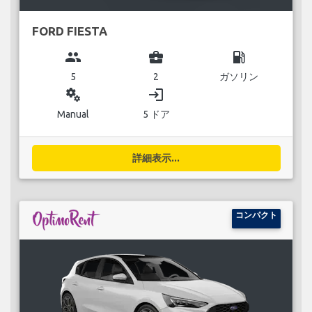
FORD FIESTA
group
business_center
local_gas_station
5
2
ガソリン
miscellaneous_services
login
Manual
5 ドア
詳細表示...
コンパクト