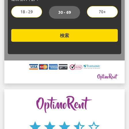
18 - 29
70+
30 - 69
検索
star
star
star
star_half
star_border