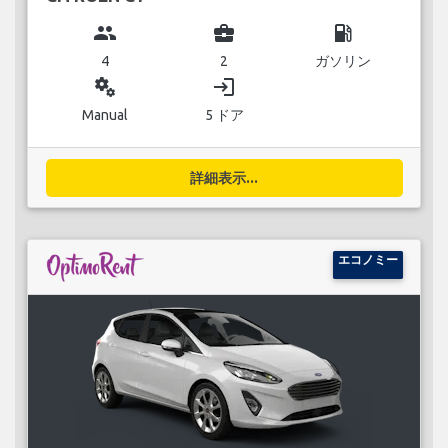
group
business_center
local_gas_station
4
2
ガソリン
miscellaneous_services
login
Manual
5 ドア
詳細表示...
エコノミー