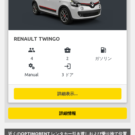
RENAULT TWINGO
group
business_center
local_gas_station
4
2
ガソリン
miscellaneous_services
login
Manual
3 ドア
詳細表示...
詳細情報
近くのOPTIMORENT レンタカー引き渡しおよび乗り捨て位置