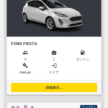
FORD FIESTA
group
business_center
local_gas_station
5
2
ガソリン
miscellaneous_services
login
Manual
5 ドア
詳細表示...
コンパクト