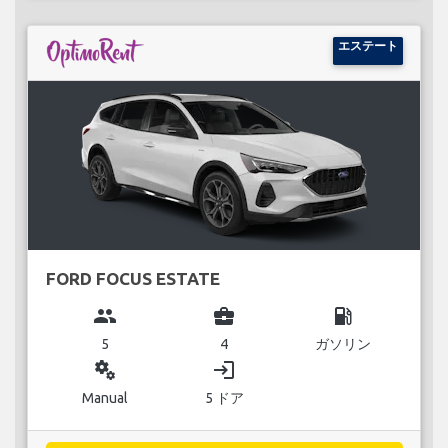
エステート
FORD FOCUS ESTATE
group
business_center
local_gas_station
5
4
ガソリン
miscellaneous_services
login
Manual
5 ドア