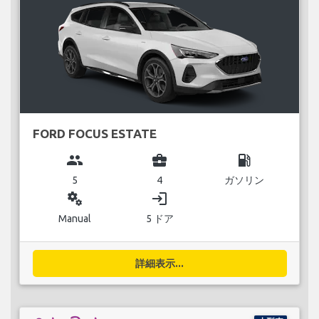
FORD FOCUS ESTATE
group
business_center
local_gas_station
5
4
ガソリン
miscellaneous_services
login
Manual
5 ドア
詳細表示...