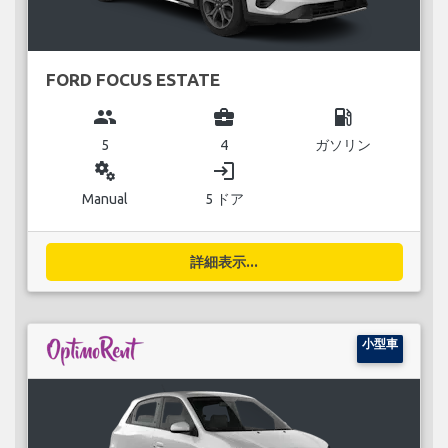
FORD FOCUS ESTATE
group
business_center
local_gas_station
5
4
ガソリン
miscellaneous_services
login
Manual
5 ドア
詳細表示...
小型車