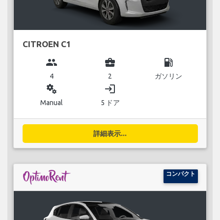
CITROEN C1
group
business_center
local_gas_station
4
2
ガソリン
miscellaneous_services
login
Manual
5 ドア
詳細表示...
コンパクト