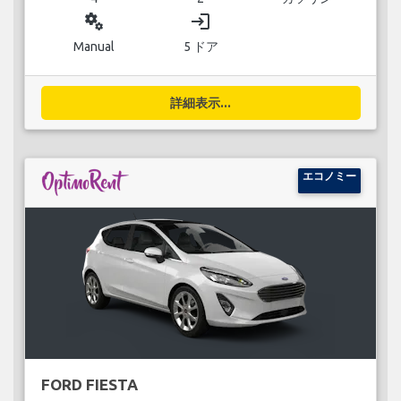
miscellaneous_services
login
Manual
5 ドア
詳細表示...
エコノミー
FORD FIESTA