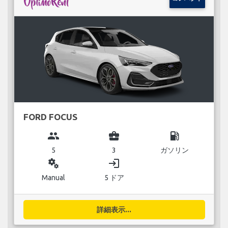
FORD FOCUS
group
business_center
local_gas_station
5
3
ガソリン
miscellaneous_services
login
Manual
5 ドア
詳細表示...