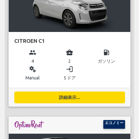
CITROEN C1
group
business_center
local_gas_station
4
2
ガソリン
miscellaneous_services
login
Manual
5 ドア
詳細表示...
エコノミー