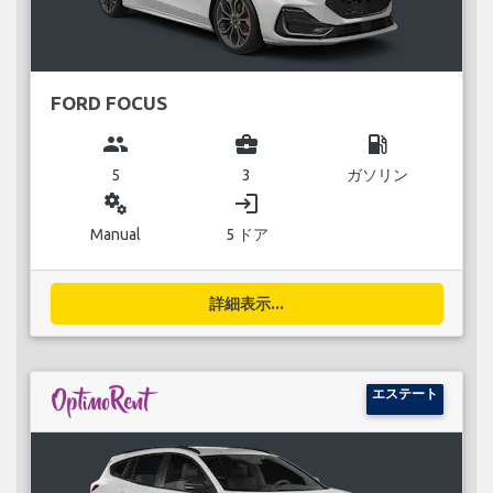
FORD FOCUS
group
business_center
local_gas_station
5
3
ガソリン
miscellaneous_services
login
Manual
5 ドア
詳細表示...
エステート