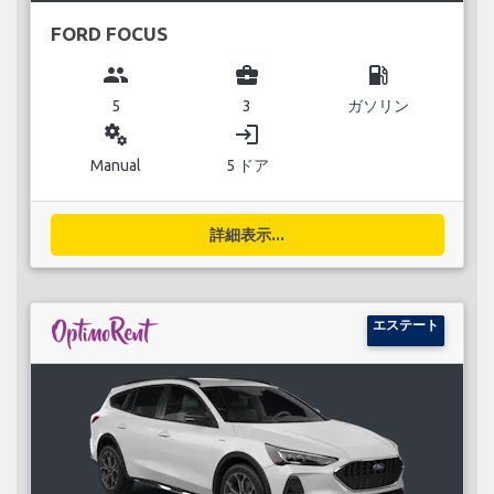
FORD FOCUS
group
business_center
local_gas_station
5
3
ガソリン
miscellaneous_services
login
Manual
5 ドア
詳細表示...
エステート