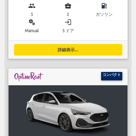
group
business_center
local_gas_station
5
2
ガソリン
miscellaneous_services
login
Manual
5 ドア
詳細表示...
コンパクト