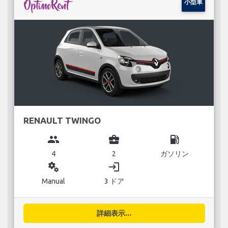
小型車
RENAULT TWINGO
group
business_center
local_gas_station
4
2
ガソリン
miscellaneous_services
login
Manual
3 ドア
詳細表示...