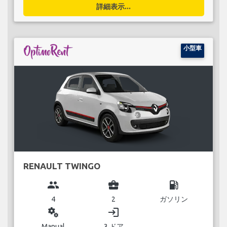
詳細表示...
小型車
RENAULT TWINGO
group
business_center
local_gas_station
4
2
ガソリン
miscellaneous_services
login
Manual
3 ドア