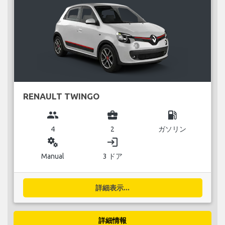
RENAULT TWINGO
group
business_center
local_gas_station
4
2
ガソリン
miscellaneous_services
login
Manual
3 ドア
詳細表示...
詳細情報