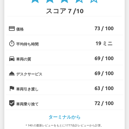
スコア 7 /10
credit_card
73 / 100
価格
timer
19 ミニ
平均待ち時間
directions_car
69 / 100
車両の質
room_service
69 / 100
デスクサービス
flag
63 / 100
車両引き渡し
beenhere
72 / 100
車両乗り捨て
ターミナルから
* 140 の最新レビューをもとに1777合計レビューから計算。