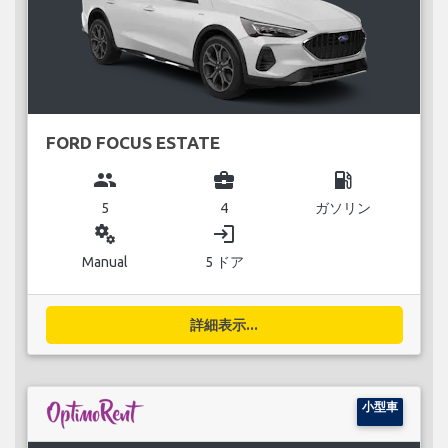
FORD FOCUS ESTATE
group
business_center
local_gas_station
5
4
ガソリン
miscellaneous_services
login
Manual
5 ドア
詳細表示...
小型車