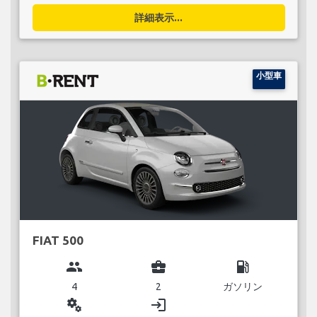
詳細表示...
小型車
FIAT 500
group
business_center
local_gas_station
4
2
ガソリン
miscellaneous_services
login