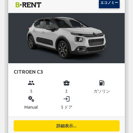
エコノミー
CITROEN C3
group
business_center
local_gas_station
5
2
ガソリン
miscellaneous_services
login
Manual
5 ドア
詳細表示...