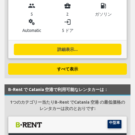
group
business_center
local_gas_station
5
2
ガソリン
miscellaneous_services
login
Automatic
5 ドア
詳細表示...
すべて表示
B-Rent で Catania 空港で利用可能なレンタカーは：
1つのカテゴリー当たりB-Rent でCatania 空港 の最低価格の
レンタカーは次のとおりです:
中型車