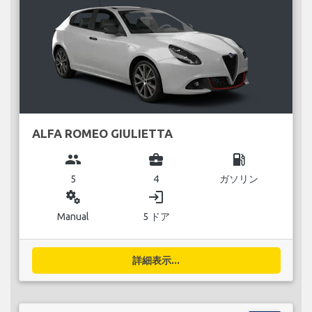
ALFA ROMEO GIULIETTA
group
business_center
local_gas_station
5
4
ガソリン
miscellaneous_services
login
Manual
5 ドア
詳細表示...