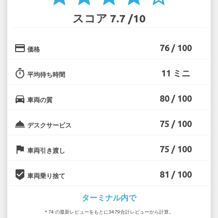
スコア 7.7 /10
credit_card
76 / 100
価格
timer
11 ミニ
平均待ち時間
directions_car
80 / 100
車両の質
room_service
75 / 100
デスクサービス
flag
75 / 100
車両引き渡し
beenhere
81 / 100
車両乗り捨て
ターミナル内で
* 74 の最新レビューをもとに3479合計レビューから計算。