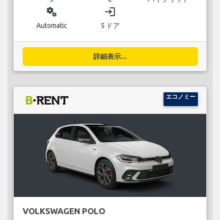
miscellaneous_services
login
Automatic
5 ドア
詳細表示...
エコノミー
VOLKSWAGEN POLO