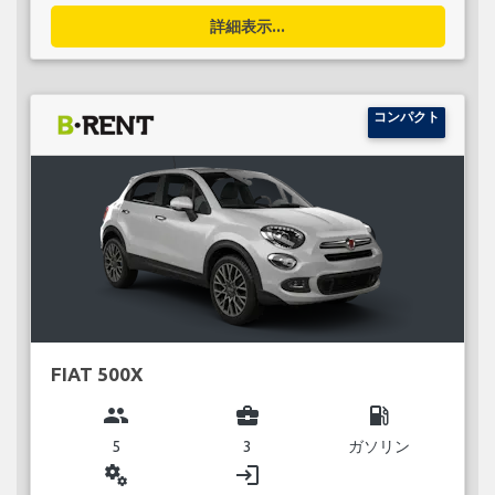
詳細表示...
コンパクト
FIAT 500X
group
business_center
local_gas_station
5
3
ガソリン
miscellaneous_services
login