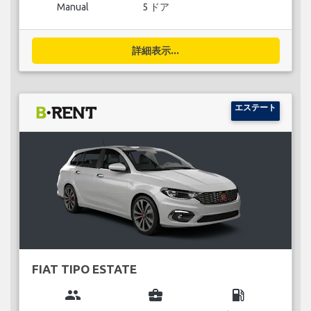
Manual
5 ドア
詳細表示...
エステート
FIAT TIPO ESTATE
group
business_center
local_gas_station