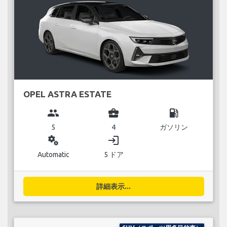
OPEL ASTRA ESTATE
group
business_center
local_gas_station
5
4
ガソリン
miscellaneous_services
login
Automatic
5 ドア
詳細表示...