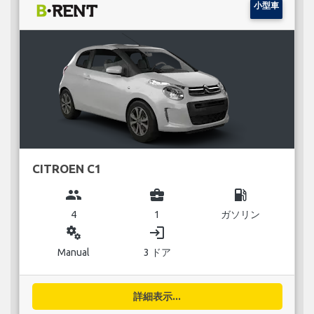
小型車
CITROEN C1
group
business_center
local_gas_station
4
1
ガソリン
miscellaneous_services
login
Manual
3 ドア
詳細表示...