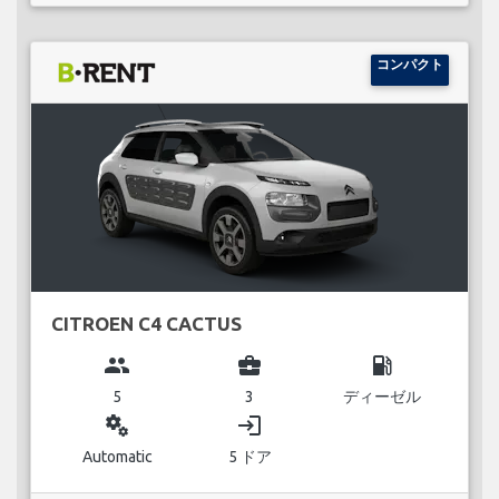
コンパクト
CITROEN C4 CACTUS
group
business_center
local_gas_station
5
3
ディーゼル
miscellaneous_services
login
Automatic
5 ドア