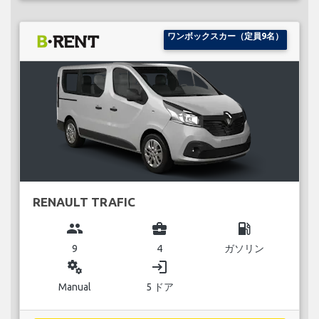
ワンボックスカー（定員9名）
RENAULT TRAFIC
group
business_center
local_gas_station
9
4
ガソリン
miscellaneous_services
login
Manual
5 ドア