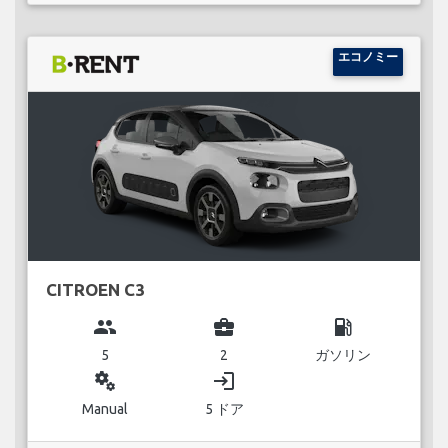
エコノミー
CITROEN C3
group
business_center
local_gas_station
5
2
ガソリン
miscellaneous_services
login
Manual
5 ドア