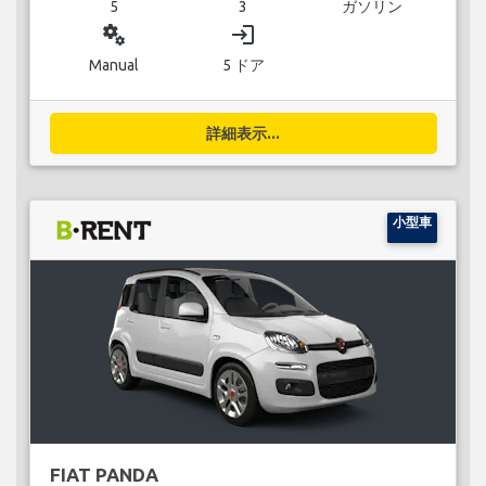
5
3
ガソリン
miscellaneous_services
login
Manual
5 ドア
詳細表示...
小型車
FIAT PANDA