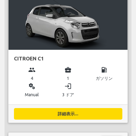
CITROEN C1
group
business_center
local_gas_station
4
1
ガソリン
miscellaneous_services
login
Manual
3 ドア
詳細表示...