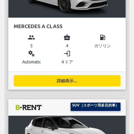
MERCEDES A CLASS
group
business_center
local_gas_station
5
4
ガソリン
miscellaneous_services
login
Automatic
4 ドア
詳細表示...
SUV（スポーツ用多目的車）