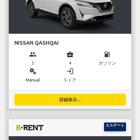
NISSAN QASHQAI
group
business_center
local_gas_station
5
4
ガソリン
miscellaneous_services
login
Manual
5 ドア
詳細表示...
エステート