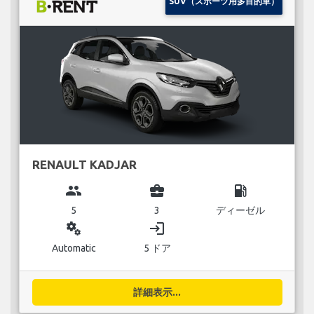
SUV（スポーツ用多目的車）
RENAULT KADJAR
group
business_center
local_gas_station
5
3
ディーゼル
miscellaneous_services
login
Automatic
5 ドア
詳細表示...