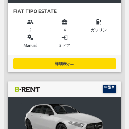
FIAT TIPO ESTATE
group
business_center
local_gas_station
5
4
ガソリン
miscellaneous_services
login
Manual
5 ドア
詳細表示...
中型車