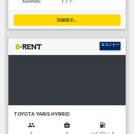
Automatic
3 ドア
詳細表示...
エコノミー
TOYOTA YARIS HYBRID
group
business_center
local_gas_station
5
2
ハイブリッド