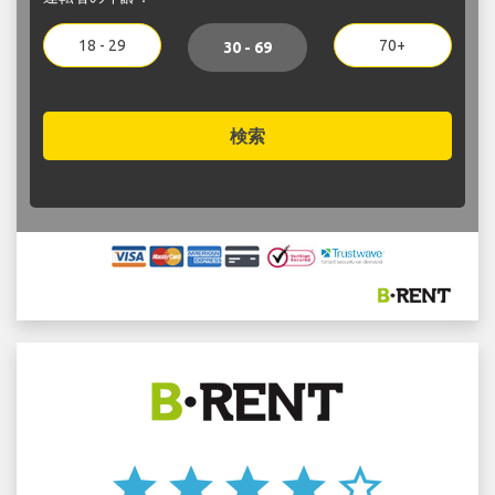
18 - 29
70+
30 - 69
検索
star
star
star
star
star_border