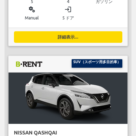
5
4
ガソリン
miscellaneous_services
login
Manual
5 ドア
詳細表示...
SUV（スポーツ用多目的車）
NISSAN QASHQAI