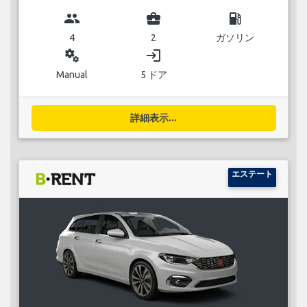
group
business_center
local_gas_station
4
2
ガソリン
miscellaneous_services
login
Manual
5 ドア
詳細表示...
エステート