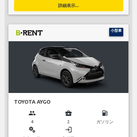
詳細表示...
小型車
TOYOTA AYGO
group
business_center
local_gas_station
4
2
ガソリン
miscellaneous_services
login