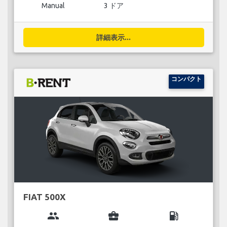
Manual
3 ドア
詳細表示...
コンパクト
FIAT 500X
group
business_center
local_gas_station