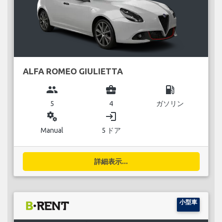
ALFA ROMEO GIULIETTA
group
business_center
local_gas_station
5
4
ガソリン
miscellaneous_services
login
Manual
5 ドア
詳細表示...
小型車