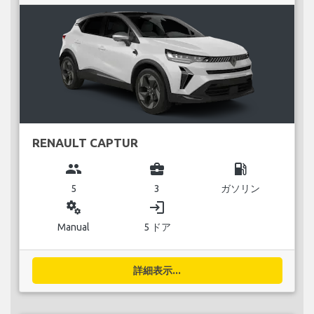
RENAULT CAPTUR
group
business_center
local_gas_station
5
3
ガソリン
miscellaneous_services
login
Manual
5 ドア
詳細表示...