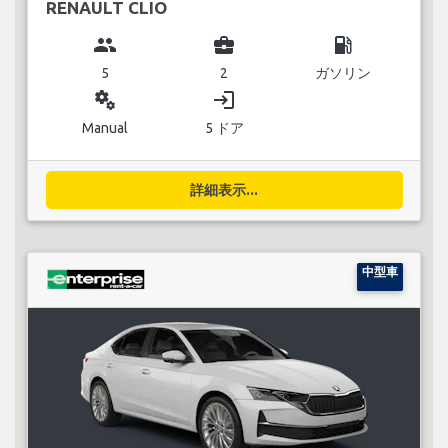
RENAULT CLIO
group
business_center
local_gas_station
5
2
ガソリン
miscellaneous_services
login
Manual
5 ドア
詳細表示...
中型車