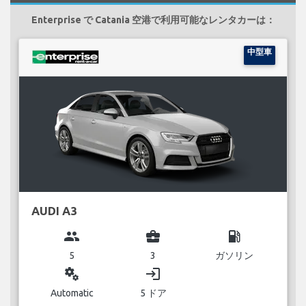
Enterprise で Catania 空港で利用可能なレンタカーは：
中型車
AUDI A3
group
business_center
local_gas_station
5
3
ガソリン
miscellaneous_services
login
Automatic
5 ドア