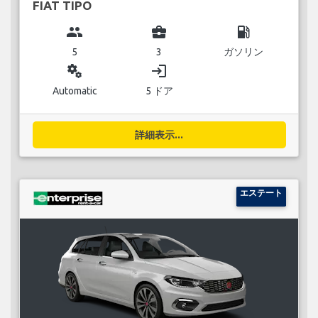
FIAT TIPO
group
business_center
local_gas_station
5
3
ガソリン
miscellaneous_services
login
Automatic
5 ドア
詳細表示...
エステート