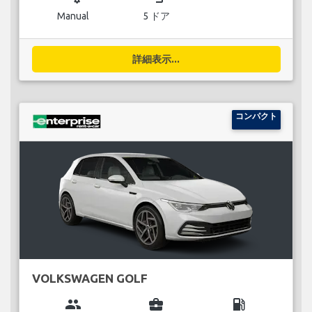
Manual
5 ドア
詳細表示...
コンパクト
VOLKSWAGEN GOLF
group
business_center
local_gas_station