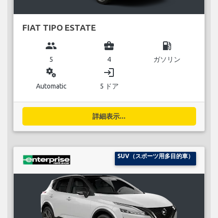
FIAT TIPO ESTATE
group
business_center
local_gas_station
5
4
ガソリン
miscellaneous_services
login
Automatic
5 ドア
詳細表示...
SUV（スポーツ用多目的車）