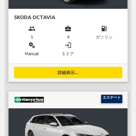
SKODA OCTAVIA
group
business_center
local_gas_station
5
4
ガソリン
miscellaneous_services
login
Manual
5 ドア
詳細表示...
エステート