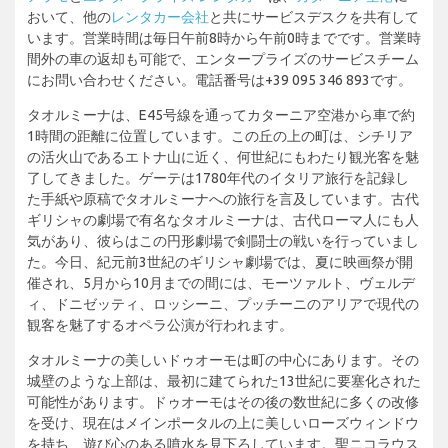
おいて、他の
レンタカー会社
と共にサービスデスクを共有して
います。営業時間は毎日午前8時から午前0時までです。営業時
間外の車の返却も可能で、エンタープライズのサービスチーム
にお問い合わせください。電話番号は+39 095 346 893です。
タオルミーナは、E45号線を通ってカターニア空港から車で約
1時間の距離に位置しています。この丘の上の町は、シチリア
の活火山であるエトナ山に近く、何世紀にもわたり観光客を魅
了してきました。ゲーテは1780年代のイタリア旅行を記録し
た手紙や原稿でタオルミーナへの旅行を言及しています。古代
ギリシャの劇場で有名なタオルミーナは、古代ローマ人にも人
気があり、彼らはこの円形劇場で剣闘士の戦いを行っていまし
た。今日、紀元前3世紀のギリシャ劇場では、夏に映画祭が開
催され、5月から10月までの間には、モーツァルト、ヴェルデ
ィ、ドニゼッティ、ロッシーニ、プッチーニのアリアで現代の
観客を魅了するオペラ公演が行われます。
タオルミーナの美しいドゥオーモは町の中心にあります。その
城壁のような上部は、最初に建てられた13世紀に要塞化された
可能性があります。ドゥオーモはその後の数世紀に多くの改修
を受け、現在はメインポータルの上に美しいローズウィンドウ
を持ち、遊び心のある噴水を見下ろしています。聖ニコラウス