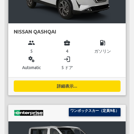
NISSAN QASHQAI
group
business_center
local_gas_station
5
4
ガソリン
miscellaneous_services
login
Automatic
5 ドア
詳細表示...
ワンボックスカー（定員9名）