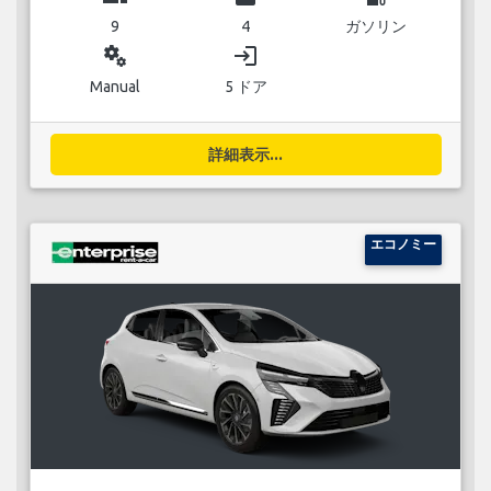
9
4
ガソリン
miscellaneous_services
login
Manual
5 ドア
詳細表示...
エコノミー