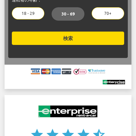
18 - 29
70+
30 - 69
検索
star
star
star
star
star_half