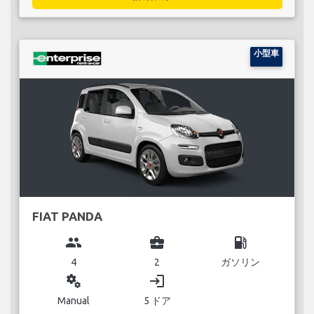
小型車
FIAT PANDA
group
business_center
local_gas_station
4
2
ガソリン
miscellaneous_services
login
Manual
5 ドア