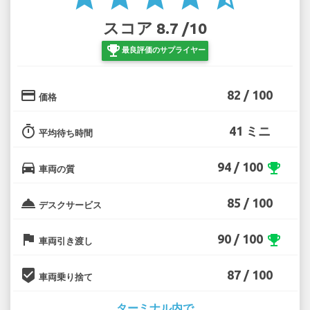
スコア 8.7 /10
emoji_events
最良評価のサプライヤー
credit_card
82 / 100
価格
timer
41 ミニ
平均待ち時間
directions_car
94 / 100
emoji_events
車両の質
room_service
85 / 100
デスクサービス
flag
90 / 100
emoji_events
車両引き渡し
beenhere
87 / 100
車両乗り捨て
ターミナル内で