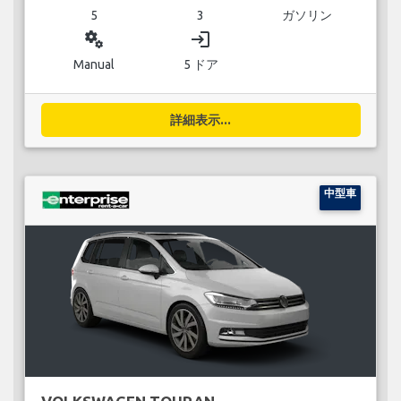
5
3
ガソリン
miscellaneous_services
login
Manual
5 ドア
詳細表示...
中型車