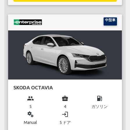
中型車
SKODA OCTAVIA
group
business_center
local_gas_station
5
4
ガソリン
miscellaneous_services
login
Manual
5 ドア