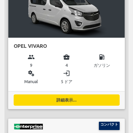
OPEL VIVARO
group
business_center
local_gas_station
9
4
ガソリン
miscellaneous_services
login
Manual
5 ドア
詳細表示...
コンパクト