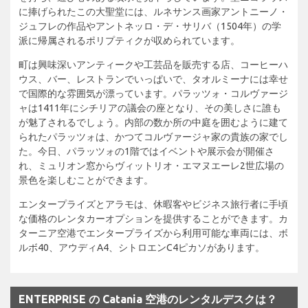
に捧げられたこの大聖堂には、ルネサンス画家アントニーノ・
ジュフレの作品やアントネッロ・デ・サリバ（1504年）の学
派に帰属されるポリプティクが収められています。
町は興味深いアンティークや工芸品を販売する店、コーヒーハ
ウス、バー、レストランでいっぱいで、タオルミーナには幸せ
で国際的な雰囲気が漂っています。パラッツォ・コルヴァージ
ャは1411年にシチリアの議会の座となり、その美しさに誰も
が魅了されるでしょう。内部の数か所の中庭を囲むように建て
られたパラッツォは、かつてコルヴァージャ家の貴族の家でし
た。今日、パラッツォの1階ではイベントや展示会が開催さ
れ、ミュリオン窓からヴィットリオ・エマヌエーレ2世広場の
景色を楽しむことができます。
エンタープライズとアラモは、休暇客やビジネス旅行者に手頃
な価格のレンタカーオプションを提供することができます。カ
ターニア空港でエンタープライズから利用可能な車両には、ボ
ルボ40、アウディA4、シトロエンC4ピカソがあります。
ENTERPRISE の Catania 空港のレンタルデスクは？