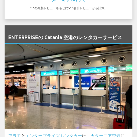
* 7 の最新レビューをもとに515合計レビューから計算。
`
ENTERPRISEの Catania 空港のレンタカーサービス
アラモ
と
エンタープライズ レンタカー
は、
カターニア空港
に