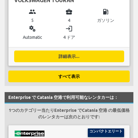
VOLKSWAGEN TOURAN
group
business_center
local_gas_station
5
4
ガソリン
miscellaneous_services
login
Automatic
4 ドア
詳細表示...
すべて表示
Enterprise で Catania 空港で利用可能なレンタカーは：
1つのカテゴリー当たりEnterprise でCatania 空港 の最低価格
のレンタカーは次のとおりです:
コンパクトエリート