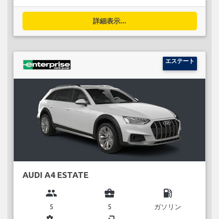
詳細表示...
エステート
AUDI A4 ESTATE
group
business_center
local_gas_station
5
5
ガソリン