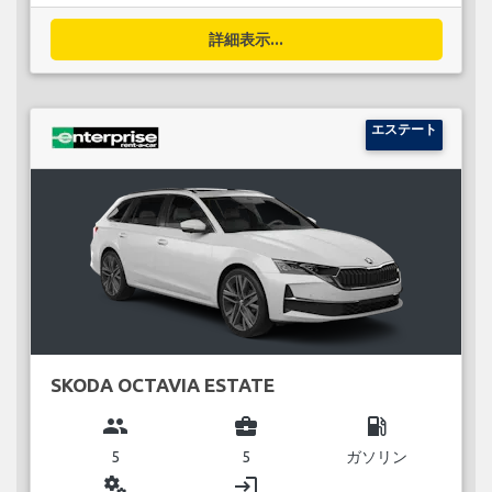
詳細表示...
エステート
SKODA OCTAVIA ESTATE
group
business_center
local_gas_station
5
5
ガソリン
miscellaneous_services
login