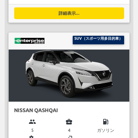
詳細表示...
SUV（スポーツ用多目的車）
NISSAN QASHQAI
group
business_center
local_gas_station
5
4
ガソリン