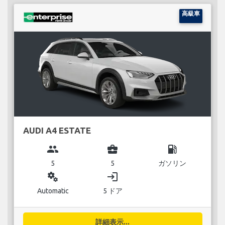
高級車
AUDI A4 ESTATE
group
business_center
local_gas_station
5
5
ガソリン
miscellaneous_services
login
Automatic
5 ドア
詳細表示...