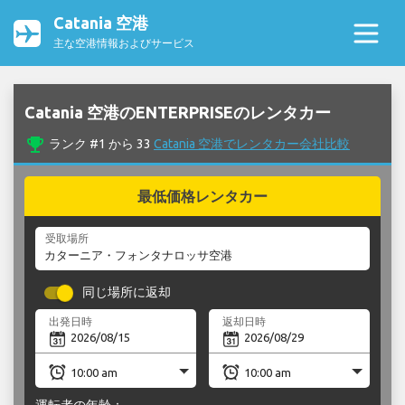
Catania 空港
主な空港情報およびサービス
Catania 空港のENTERPRISEのレンタカー
emoji_events
ランク #1 から 33
Catania 空港でレンタカー会社比較
最低価格レンタカー
受取場所
同じ場所に返却
出発日時
返却日時
運転者の年齢：