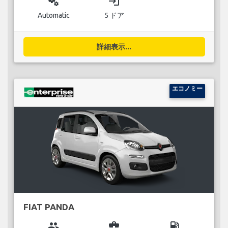
miscellaneous_services
login
Automatic
5 ドア
詳細表示...
エコノミー
FIAT PANDA
group
business_center
local_gas_station