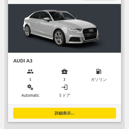
AUDI A3
group
business_center
local_gas_station
5
3
ガソリン
miscellaneous_services
login
Automatic
5 ドア
詳細表示...