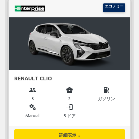
エコノミー
RENAULT CLIO
group
business_center
local_gas_station
5
2
ガソリン
miscellaneous_services
login
Manual
5 ドア
詳細表示...