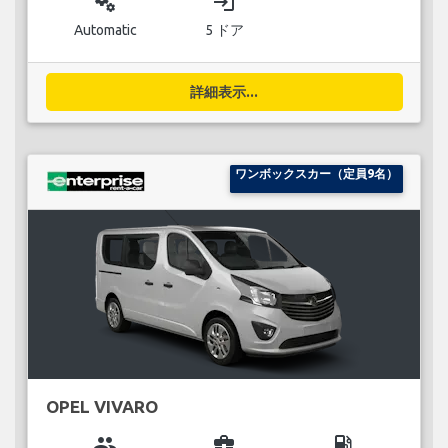
miscellaneous_services
login
Automatic
5 ドア
詳細表示...
ワンボックスカー（定員9名）
OPEL VIVARO
group
business_center
local_gas_station