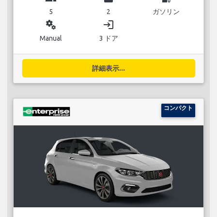
5
2
ガソリン
miscellaneous_services
login
Manual
3 ドア
詳細表示...
コンパクト