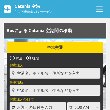
Catania 空港
主な空港情報およびサービス
Busによる Catania 空港間の移動
空港交通
片道
往復
お出迎え
降車場所
お出迎えの日付