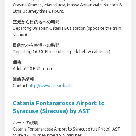
Gravina Gramsci, Mascalucia, Massa Annunziata, Nicolosi &
Etna. Journey time 2 Hours.
空港から目的地への時間
Departing 08:15am Catania Bus station (opposite the train
station).
目的地から空港への時間
Departing 16:30. Etna sud (car park below cable car).
価格
Adult 6.20 EUR return
連絡先情報
Contact
http://www.astsicilia.it
Catania Fontanarossa Airport to
Syracuse (Siracusa) by AST
ルートの説明
Catania Fontanarossa Airport to Syracuse (via Priolo). AST
route 12, Journey time 1h.20minutes.