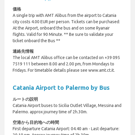
価格
A single trip with AMT Alibus from the airport to Catania
city costs 4.00 EUR per person. Tickets can be purchased:
At the Airport, on
board the bus and on some Ryanair
flights. Valid for 90 Minute. ** Be sure to validate your
ticket onboard the Bus **
連絡先情報
The local AMT Alibus office can be contacted on +39 095
7519 111 between 8.00 and 2.00 pm, from Mondays to
Fridays.
For timetable details please see www.amt.ct.it.
Catania Airport to Palermo by Bus
ルートの説明
Catania Airport buses to Sicilia Outlet Village, Messina and
Palermo. approx journey time of 2h.30m.
空港から目的地への時間
First departure Catania Airport: 04.40 am - Last departure:
20.10 pm.
Approx journey time of 2h.30m.