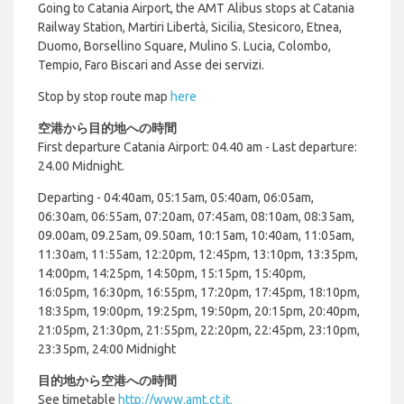
Going to Catania Airport, the AMT Alibus stops at Catania
Railway Station, Martiri Libertà, Sicilia, Stesicoro, Etnea,
Duomo, Borsellino Square, Mulino S. Lucia, Colombo,
Tempio, Faro Biscari and Asse dei servizi.
Stop by stop route map
here
空港から目的地への時間
First departure Catania Airport: 04.40 am - Last departure:
24.00 Midnight.
Departing - 04:40am, 05:15am, 05:40am, 06:05am,
06:30am, 06:55am, 07:20am, 07:45am, 08:10am, 08:35am,
09.00am, 09.25am, 09.50am, 10:15am, 10:40am, 11:05am,
11:30am, 11:55am, 12:20pm, 12:45pm, 13:10pm, 13:35pm,
14:00pm, 14:25pm, 14:50pm, 15:15pm, 15:40pm,
16:05pm, 16:30pm, 16:55pm, 17:20pm, 17:45pm, 18:10pm,
18:35pm, 19:00pm, 19:25pm, 19:50pm, 20:15pm, 20:40pm,
21:05pm, 21:30pm, 21:55pm, 22:20pm, 22:45pm, 23:10pm,
23:35pm, 24:00 Midnight
目的地から空港への時間
See timetable
http://www.amt.ct.it.