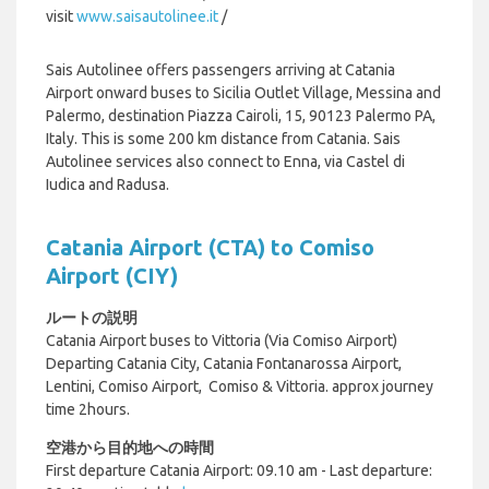
visit
www.saisautolinee.it
/
Sais Autolinee offers passengers arriving at Catania
Airport onward buses to Sicilia Outlet Village, Messina and
Palermo, destination Piazza Cairoli, 15, 90123 Palermo PA,
Italy. This is some 200 km distance from Catania. Sais
Autolinee services also connect to Enna, via Castel di
Iudica and Radusa.
Catania Airport (CTA) to Comiso
Airport (CIY)
ルートの説明
Catania Airport buses to Vittoria (Via Comiso Airport)
Departing Catania City, Catania Fontanarossa Airport,
Lentini, Comiso Airport, Comiso & Vittoria. approx journey
time 2hours.
空港から目的地への時間
First departure Catania Airport: 09.10 am - Last departure: