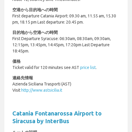
空港から目的地への時間
First departure Catania Airport:
09.30 am, 11.55 am, 15.30
pm, 18.15 pm Last departure: 20.45 pm.
目的地から空港への時間
First Departure
Syracuse
: 06:30am, 08:30am, 09:30am,
12:15pm, 13:45pm, 14:45pm, 17:20pm Last Departure
18:45pm.
価格
Ticket valid for 120 minutes see AST
price list
.
連絡先情報
Azienda Siciliana
Trasporti (AST)
Visit
http://www.astsicilia.it
Catania Fontanarossa Airport to
Siracusa by InterBus