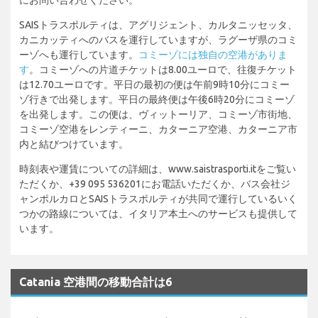
SAISトラスポルティは、アグリジェント、カルタニッセッタ、
カニカッティへのバスを運行していますが、ラグーザ県のコミ
ーゾへも運行しています。
コミーゾには独自の空港がありま
す
。コミーゾへの片道チケットは8.00ユーロで、往復チケット
は12.70ユーロです。平日の最初の便は午前9時10分にコミー
ゾ行きで出発します。平日の最終便は午後6時20分にコミーゾ
を出発します。この便は、ヴィットーリア、コミーゾ市街地、
コミーゾ空港をレンティーニ、カターニア空港、カターニア市
内と結びつけています。
時刻表や運賃についての詳細は、www.saistrasporti.itをご覧い
ただくか、+39 095 536201にお電話いただくか、バス会社ジ
ャンポルカロとSAISトラスポルティが共同で運行しているいく
つかの路線については、イタリア本土へのサービスも提供して
います。
Catania 空港間の移動合計は6