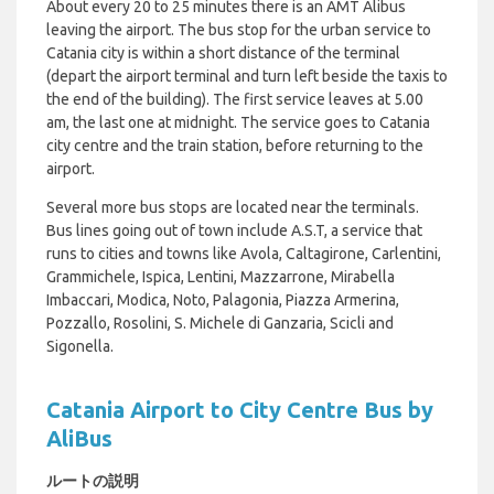
About every 20 to 25 minutes there is an AMT Alibus
leaving the airport. The bus stop for the urban service to
Catania city is within a short distance of the terminal
(depart the airport terminal and turn left beside the taxis to
the end of the building). The first service leaves at 5.00
am, the last one at midnight. The service goes to Catania
city centre and the train station, before returning to the
airport.
Several more bus stops are located near the terminals.
Bus lines going out of town include A.S.T, a service that
runs to cities and towns like Avola, Caltagirone, Carlentini,
Grammichele, Ispica, Lentini, Mazzarrone, Mirabella
Imbaccari, Modica, Noto, Palagonia, Piazza Armerina,
Pozzallo, Rosolini, S. Michele di Ganzaria, Scicli and
Sigonella.
Catania Airport to City Centre Bus by
AliBus
ルートの説明