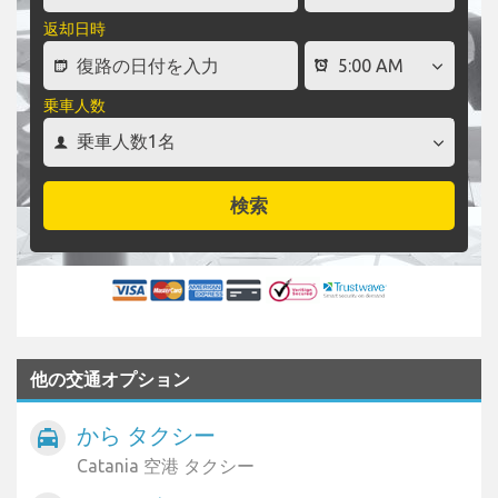
返却日時
乗車人数
検索
他の交通オプション
から タクシー
local_taxi
Catania 空港 タクシー