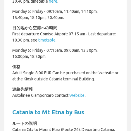
20.40 pm.
timetable
here
.
Monday to Friday - 09:10am, 11:40am, 14:10pm,
15:40pm, 18:10pm, 20:40pm.
目的地から空港への時間
First departure Comiso Airport: 07.15 am - Last departure:
18.30 pm.
see
timetable
.
Monday to Friday - 07:15am, 09:00am, 13:30pm,
16:00pm, 18:20pm.
価格
Adult Single 8.00 EUR Can be purchased on the Website or
at the Kiosk outside Catania terminal Building.
連絡先情報
Autolinee Giamporcaro contact
Website
.
Catania to Mt Etna by Bus
ルートの説明
Catania City to Mount Etna (Route 26). Departing Catania,