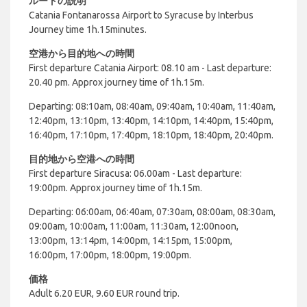
ルートの説明
Catania Fontanarossa Airport to Syracuse by Interbus
Journey time 1h.15minutes.
空港から目的地への時間
First departure Catania Airport: 08.10 am - Last departure:
20.40 pm.
Approx journey time of 1h.15m.
Departing:
08:10am, 08:40am, 09:40am, 10:40am, 11:40am,
12:40pm, 13:10pm, 13:40pm, 14:10pm, 14:40pm, 15:40pm,
16:40pm, 17:10pm, 17:40pm, 18:10pm, 18:40pm, 20:40pm.
目的地から空港への時間
First departure Siracusa: 06.00am - Last departure:
19:00pm.
Approx journey time of 1h.15m.
Departing: 06:00am, 06:40am, 07:30am, 08:00am, 08:30am,
09:00am, 10:00am, 11:00am, 11:30am, 12:00noon,
13:00pm, 13:14pm, 14:00pm, 14:15pm, 15:00pm,
16:00pm, 17:00pm, 18:00pm, 19:00pm.
価格
Adult 6.20 EUR, 9.60 EUR round trip.