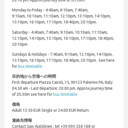
Monday to Friday - 4:40am, 6:10am, 7:40am,
9:10am, 10:10am, 11:10am, 12:10pm, 13:10pm, 14:10pm,
15:10pm, 16:10pm, 17:10pm, 18:40pm, 20:10pm.
Saturday -
4:40am, 7:40am, 9:10am, 10:10am, 11:10am,
12:10pm, 14:10pm, 15:10pm, 16:10pm, 17:10pm, 18:40pm,
20:10pm
Sundays & Holidays - 7:40am, 9:10am, 12:10pm, 14:10pm,
15:10pm, 16:10pm, 17:10pm, 18:40pm, 20:10pm. S
ee here
for
bus timetable
目的地から空港への時間
First departure Piazza Cairoli, 15, 90123 Palermo PA, Italy:
04.50 am - Last departure: 20.00 pm.
Approx journey time
of 2h.30m
see here for
bus timetable
価格
Adult 13.50 EUR Single or 24.00 EUR Return
連絡先情報
Contact
Sais Autolinee , tel +39 095 536 168 or