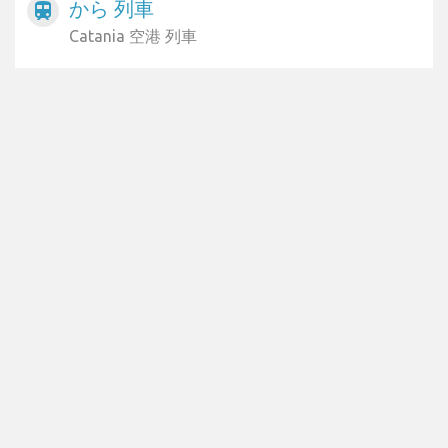
から 列車
train
Catania 空港 列車