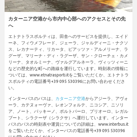
カターニア空港から市内中心部へのアクセスとその先
へ
エトナトラスポルティは、田舎へのサービスを提供し、エイド
ーネ、フィウメフレード、ジェーラ、ジャルディーニ・ナクソ
ス、レカナーティ、リカータ、ピアッツァ・アルメリーナ、ラ
グーザ、マリーナ・ディ・ラグーザ、サン・クローチェ・カメ
リーナ、タオルミーナ、ヴァルグアルネーラ、ヴィッツィーニ
などの歴史的な町への路線を運行しています。時刻表の情報に
ついては、www.etnatrasporti.itをご覧いただくか、エトナトラ
スポルティの電話番号+39 095 530396にお問い合わせくださ
い。
インターバスのバスは、
カターニア空港
からアジーラ、アヴォ
ーラ、カテヌォーヴァ、レオンフォルテ、ニコシア、ニソリ
ア、ノート、パッキーノ、ポルトパーロ、プリオーロ、レガル
ブート、シラクーザ（シラクサ）へ運行しています。インター
バスのバスの時刻表や運賃についての詳細は、www.interbus.it
をご覧いただくか、インターバスの電話番号+39 095 530396
にお問い合わせください。