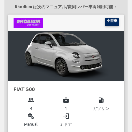
Rhodium は次のマニュアル/変則レバー車両利用可能：
小型車
FIAT 500
group
business_center
local_gas_station
4
1
ガソリン
miscellaneous_services
login
Manual
3 ドア