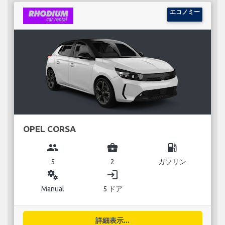
エコノミー
OPEL CORSA
group
business_center
local_gas_station
5
2
ガソリン
miscellaneous_services
login
Manual
5 ドア
詳細表示...