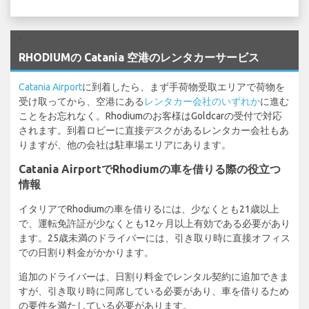
`
RHODIUMの Catania 空港のレンタカーサービス
Catania Airport
に到着したら、まず手荷物受取エリアで荷物を
受け取ってから、空港にある
レンタカー会社のいずれか
に進む
ことをお忘れなく。Rhodiumのお客様はGoldcarの受付で対応
されます。到着ロビーに直接デスクがあるレンタカー会社もあ
りますが、他の会社は駐車場エリアにあります。
Catania AirportでRhodiumの車を借りる際の役立つ
情報
イタリアでRhodiumの車を借りるには、少なくとも21歳以上
で、運転免許証が少なくとも12ヶ月以上有効である必要があり
ます。25歳未満のドライバーには、引き取り時に直接オフィス
での日割り料金がかかります。
追加のドライバーは、日割り料金でレンタル契約に追加できま
すが、引き取り時に同席している必要があり、車を借りるため
の要件を満たしている必要があります。