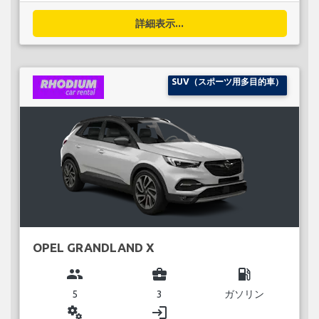
詳細表示...
SUV（スポーツ用多目的車）
OPEL GRANDLAND X
group
business_center
local_gas_station
5
3
ガソリン
miscellaneous_services
login