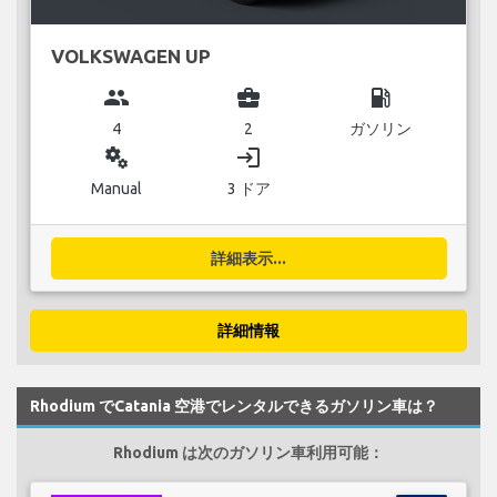
VOLKSWAGEN UP
group
business_center
local_gas_station
4
2
ガソリン
miscellaneous_services
login
Manual
3 ドア
詳細表示...
詳細情報
Rhodium でCatania 空港でレンタルできるガソリン車は？
Rhodium は次のガソリン車利用可能：