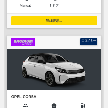
Manual
5 ドア
詳細表示...
エコノミー
OPEL CORSA
group
business_center
local_gas_station