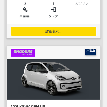
5
2
ガソリン
miscellaneous_services
login
Manual
5 ドア
詳細表示...
小型車
VOLKSWAGEN UP