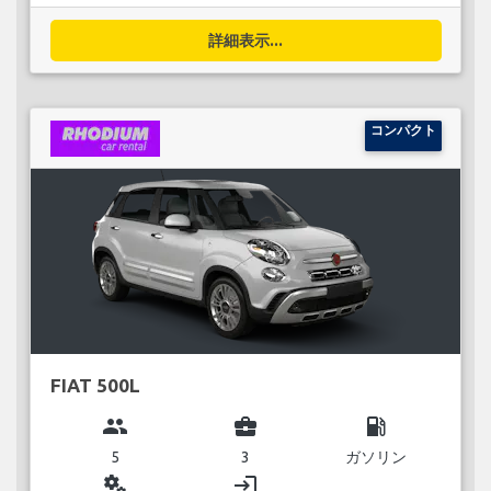
詳細表示...
コンパクト
FIAT 500L
group
business_center
local_gas_station
5
3
ガソリン
miscellaneous_services
login