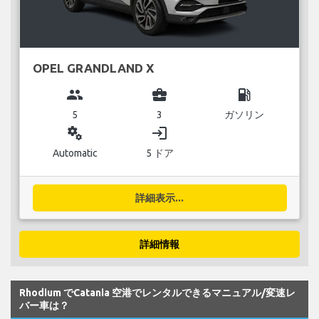
OPEL GRANDLAND X
group
business_center
local_gas_station
5
3
ガソリン
miscellaneous_services
login
Automatic
5 ドア
詳細表示...
詳細情報
Rhodium でCatania 空港でレンタルできるマニュアル/変速レ
バー車は？