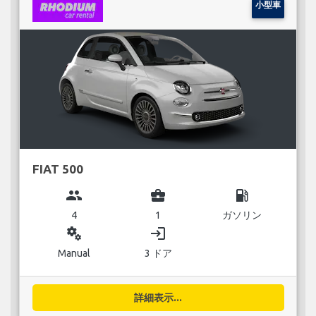
小型車
FIAT 500
group
business_center
local_gas_station
4
1
ガソリン
miscellaneous_services
login
Manual
3 ドア
詳細表示...