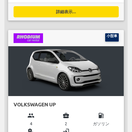
詳細表示...
小型車
VOLKSWAGEN UP
group
business_center
local_gas_station
4
2
ガソリン
miscellaneous_services
login