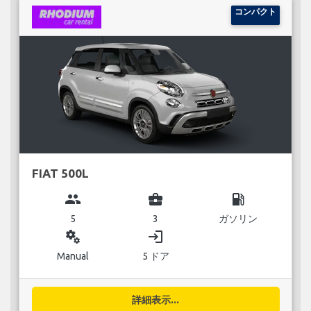
コンパクト
FIAT 500L
group
business_center
local_gas_station
5
3
ガソリン
miscellaneous_services
login
Manual
5 ドア
詳細表示...