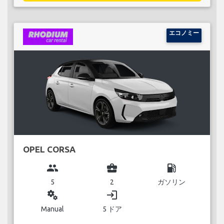
エコノミー
OPEL CORSA
group
business_center
local_gas_station
5
2
ガソリン
miscellaneous_services
login
Manual
5 ドア