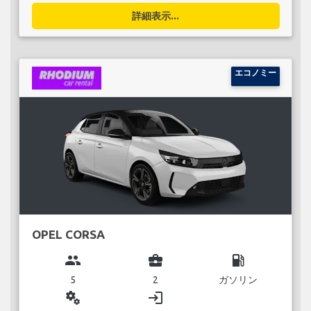
詳細表示...
エコノミー
OPEL CORSA
group
business_center
local_gas_station
5
2
ガソリン
miscellaneous_services
login