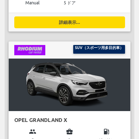
Manual
5 ドア
詳細表示...
SUV（スポーツ用多目的車）
OPEL GRANDLAND X
group
business_center
local_gas_station