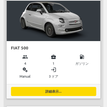
FIAT 500
group
business_center
local_gas_station
4
1
ガソリン
miscellaneous_services
login
Manual
3 ドア
詳細表示...