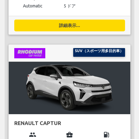
Automatic
5 ドア
詳細表示...
SUV（スポーツ用多目的車）
RENAULT CAPTUR
group
business_center
local_gas_station