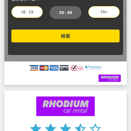
18 - 29
70+
30 - 69
検索
star
star
star
star_half
star_border