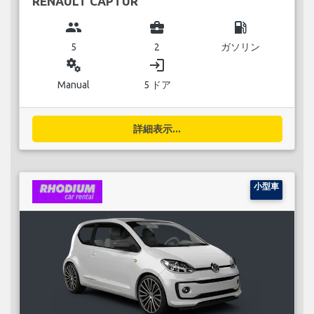
RENAULT CAPTUR
group
business_center
local_gas_station
5
2
ガソリン
miscellaneous_services
login
Manual
5 ドア
詳細表示...
小型車