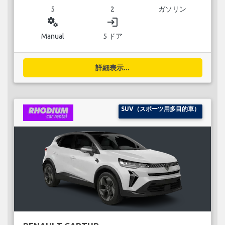
5
2
ガソリン
miscellaneous_services
login
Manual
5 ドア
詳細表示...
SUV（スポーツ用多目的車）