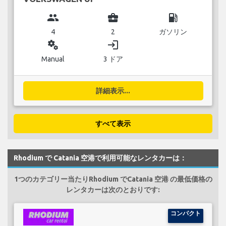
group
business_center
local_gas_station
4
2
ガソリン
miscellaneous_services
login
Manual
3 ドア
詳細表示...
すべて表示
Rhodium で Catania 空港で利用可能なレンタカーは：
1つのカテゴリー当たりRhodium でCatania 空港 の最低価格の
レンタカーは次のとおりです:
コンパクト