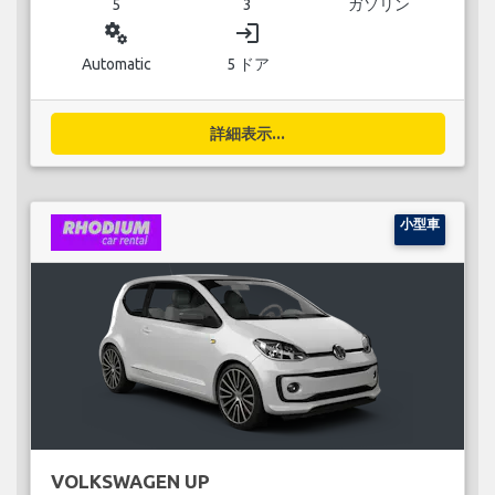
5
3
ガソリン
miscellaneous_services
login
Automatic
5 ドア
詳細表示...
小型車
VOLKSWAGEN UP