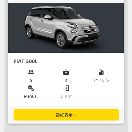
FIAT 500L
group
business_center
local_gas_station
5
3
ガソリン
miscellaneous_services
login
Manual
5 ドア
詳細表示...