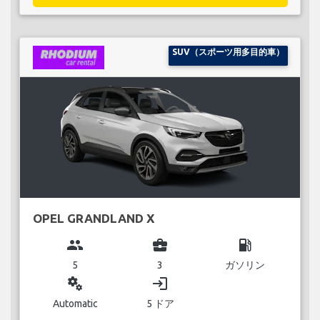
SUV（スポーツ用多目的車）
OPEL GRANDLAND X
group
business_center
local_gas_station
5
3
ガソリン
miscellaneous_services
login
Automatic
5 ドア