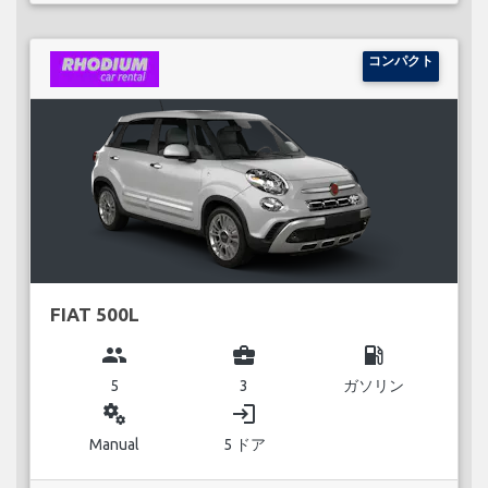
コンパクト
FIAT 500L
group
business_center
local_gas_station
5
3
ガソリン
miscellaneous_services
login
Manual
5 ドア