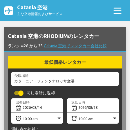
Catania 空港
主な空港情報およびサービス
Catania 空港のRHODIUMのレンタカー
ランク #28 から 33
Catania 空港でレンタカー会社比較
最低価格レンタカー
受取場所
同じ場所に返却
出発日時
返却日時
運転者の年齢：