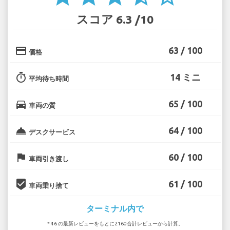
スコア 6.3 /10
credit_card
63 / 100
価格
timer
14 ミニ
平均待ち時間
directions_car
65 / 100
車両の質
room_service
64 / 100
デスクサービス
flag
60 / 100
車両引き渡し
beenhere
61 / 100
車両乗り捨て
ターミナル内で
* 46 の最新レビューをもとに2160合計レビューから計算。