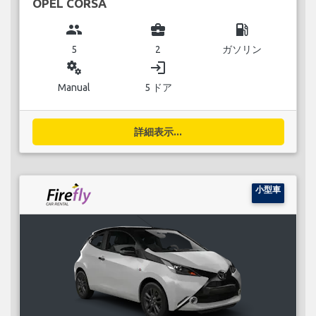
OPEL CORSA
group
business_center
local_gas_station
5
2
ガソリン
miscellaneous_services
login
Manual
5 ドア
詳細表示...
小型車