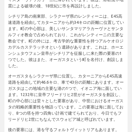
震による破壊の後、18世紀に市を再設計しました。
シチリア島の南東部、シラクーザ県のレンティーニは、E45高
速道路を経由してカターニアから約34キロの距離に位置してい
ます。町の中心部は、美しいサンタマリアラカーヴァとサンタ
ルフィオ教会で占められており、これがレンティーニの主要な
教会です。町の外には、考古学的な重要性を持つアルケオロジ
カデルカステラッチオという遺跡があります。これは、ホーエ
ンシュタウフェン皇帝がシチリアを征服しに来た際の要塞の1
つでした。彼はまた、オーガスタという町を名付け、創設しま
した。
オーガスタもシラクーザ県に位置し、カターニアからE45高速
道路を経由して約46.6キロ、車で43分の距離にあります。オー
ガスタはこの地域の主要な港の1つで、イオニア海に面してい
ます。1232年に皇帝フリードリヒ2世がオーガスタを創設し、
町の中心部には堂々とした要塞があり、中世におけるオーガス
タの戦略的重要性を物語っています。この要塞は海に面してお
り、8つの塔を持つ四角い計画で建てられており、今日でもフ
リードリヒ2世にちなんでスウォビア城と呼ばれています。
後の要塞には、港を守るフォルトヴィットリアもあります。