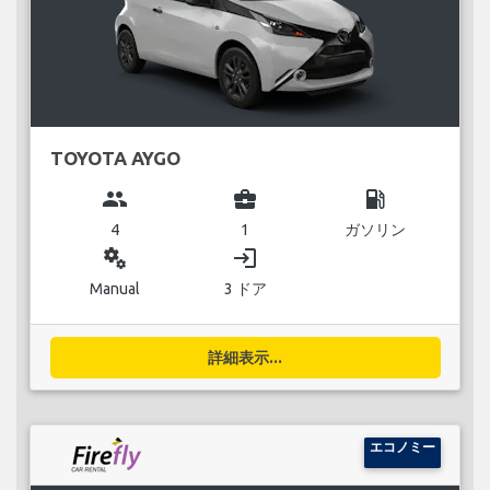
TOYOTA AYGO
group
business_center
local_gas_station
4
1
ガソリン
miscellaneous_services
login
Manual
3 ドア
詳細表示...
エコノミー