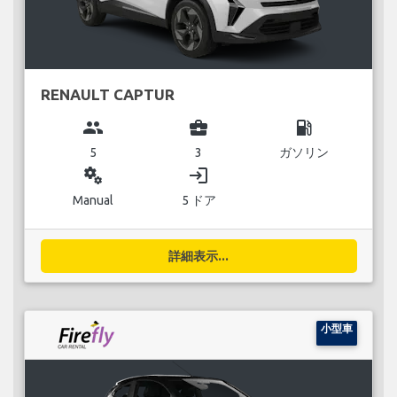
RENAULT CAPTUR
group
business_center
local_gas_station
5
3
ガソリン
miscellaneous_services
login
Manual
5 ドア
詳細表示...
小型車