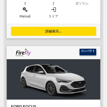
5
2
ガソリン
miscellaneous_services
login
Manual
5 ドア
詳細表示...
コンパクト
FORD FOCUS