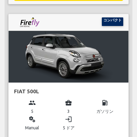
コンパクト
FIAT 500L
group
business_center
local_gas_station
5
3
ガソリン
miscellaneous_services
login
Manual
5 ドア