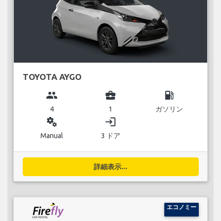
TOYOTA AYGO
group
business_center
local_gas_station
4
1
ガソリン
miscellaneous_services
login
Manual
3 ドア
詳細表示...
エコノミー