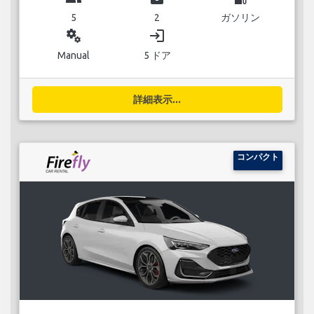
5
2
ガソリン
miscellaneous_services
login
Manual
5 ドア
詳細表示...
コンパクト