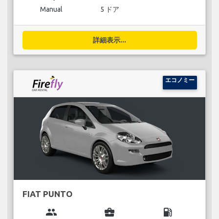
Manual
5 ドア
詳細表示...
エコノミー
FIAT PUNTO
group
business_center
local_gas_station