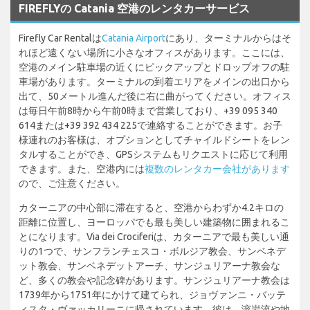
FIREFLYの Catania 空港のレンタカーサービス
Firefly Car Rentalは
Catania Airport
にあり、ターミナルからはそ
れほど遠くない場所に小さなオフィスがあります。ここには、
空港のメイン駐車場の近くにピックアップとドロップオフの駐
車場があります。ターミナルの到着エリアをメインの出口から
出て、50メートル進んだ後に右に曲がってください。オフィス
は毎日午前8時から午前0時まで営業しており、+39 095 340
614または+39 392 434 225で連絡することができます。お子
様連れのお客様は、オプションとしてチャイルドシートをレン
タルすることができ、GPSシステムもリクエストに応じて利用
できます。また、空港内には
複数のレンタカー会社があります
ので、ご注意ください。
カターニアの中心部に滞在すると、空港からわずか4.2キロの
距離に位置し、ヨーロッパでも最も美しい建築物に囲まれるこ
とになります。Via dei Crociferiは、カターニアで最も美しい通
りの1つで、サンフランチェスコ・ボルジア教会、サンベネデ
ット教会、サンベネデットアーチ、サンジュリアーナ教会な
ど、多くの教会や記念碑があります。サンジュリアーナ教会は
1739年から1751年にかけて建てられ、ジョヴァンニ・バッテ
ィスタ・ヴァッカリーニに帰されています。彼は、溶岩流や地