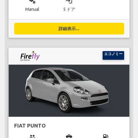
miscellaneous_services
login
Manual
5 ドア
詳細表示...
エコノミー
FIAT PUNTO
group
business_center
local_gas_station