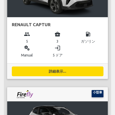
RENAULT CAPTUR
group
business_center
local_gas_station
5
3
ガソリン
miscellaneous_services
login
Manual
5 ドア
詳細表示...
小型車