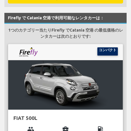
Firefly で Catania 空港で利用可能なレンタカーは：
1つのカテゴリー当たりFirefly でCatania 空港 の最低価格のレ
ンタカーは次のとおりです:
コンパクト
FIAT 500L
group
business_center
local_gas_station