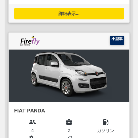
詳細表示...
小型車
FIAT PANDA
group
business_center
local_gas_station
4
2
ガソリン