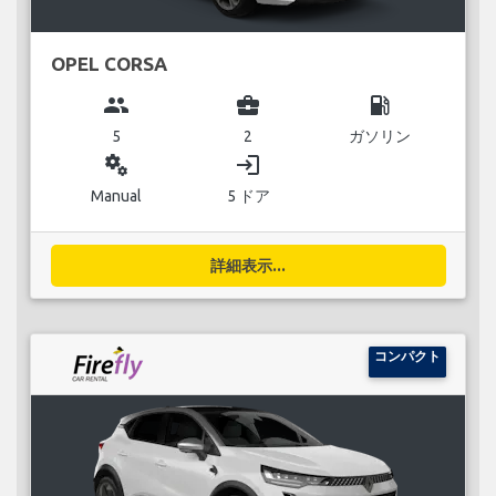
OPEL CORSA
group
business_center
local_gas_station
5
2
ガソリン
miscellaneous_services
login
Manual
5 ドア
詳細表示...
コンパクト