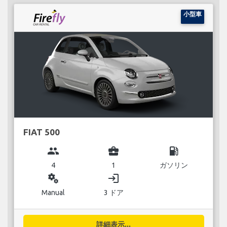
小型車
FIAT 500
group
business_center
local_gas_station
4
1
ガソリン
miscellaneous_services
login
Manual
3 ドア
詳細表示...