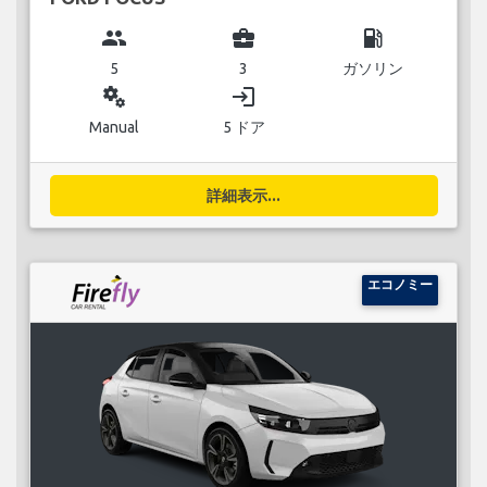
group
business_center
local_gas_station
5
3
ガソリン
miscellaneous_services
login
Manual
5 ドア
詳細表示...
エコノミー