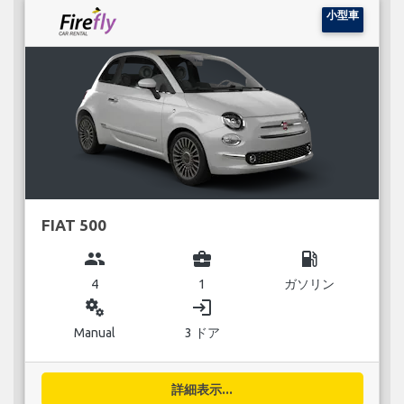
小型車
FIAT 500
group
business_center
local_gas_station
4
1
ガソリン
miscellaneous_services
login
Manual
3 ドア
詳細表示...