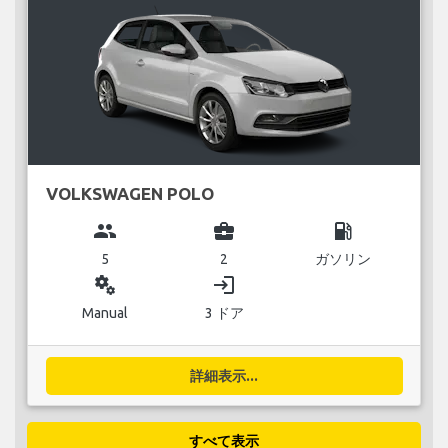
VOLKSWAGEN POLO
group
business_center
local_gas_station
5
2
ガソリン
miscellaneous_services
login
Manual
3 ドア
詳細表示...
すべて表示