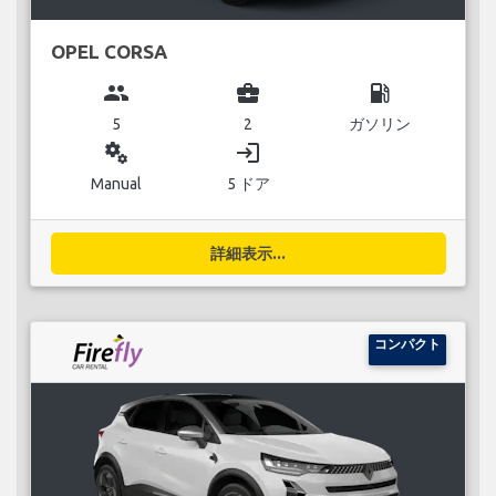
OPEL CORSA
group
business_center
local_gas_station
5
2
ガソリン
miscellaneous_services
login
Manual
5 ドア
詳細表示...
コンパクト