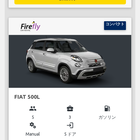
コンパクト
FIAT 500L
group
business_center
local_gas_station
5
3
ガソリン
miscellaneous_services
login
Manual
5 ドア