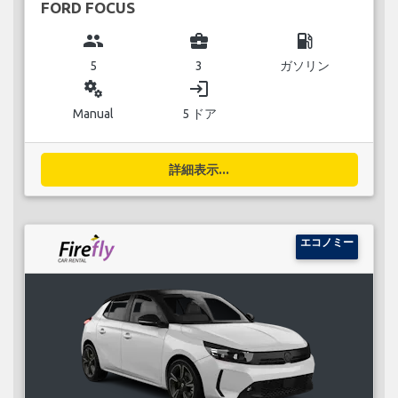
FORD FOCUS
group
business_center
local_gas_station
5
3
ガソリン
miscellaneous_services
login
Manual
5 ドア
詳細表示...
エコノミー