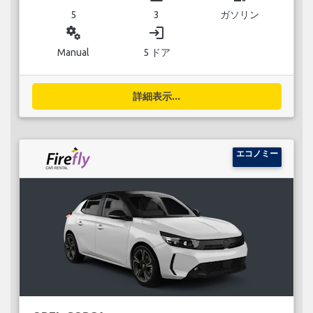
5
3
ガソリン
miscellaneous_services
login
Manual
5 ドア
詳細表示...
エコノミー