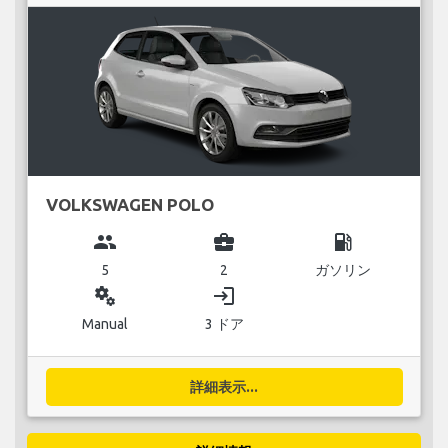
VOLKSWAGEN POLO
group
business_center
local_gas_station
5
2
ガソリン
miscellaneous_services
login
Manual
3 ドア
詳細表示...