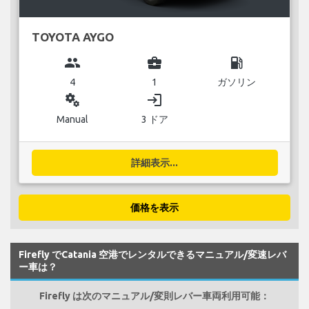
TOYOTA AYGO
group
business_center
local_gas_station
4
1
ガソリン
miscellaneous_services
login
Manual
3 ドア
詳細表示...
価格を表示
Firefly でCatania 空港でレンタルできるマニュアル/変速レバ
ー車は？
Firefly は次のマニュアル/変則レバー車両利用可能：