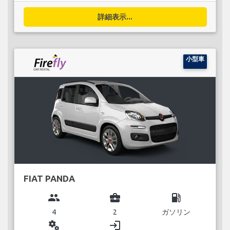
詳細表示...
小型車
FIAT PANDA
group
business_center
local_gas_station
4
2
ガソリン
miscellaneous_services
login