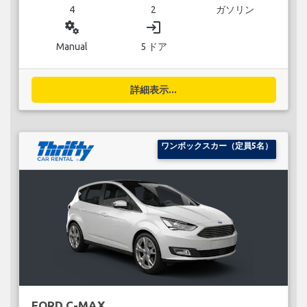
4
2
ガソリン
miscellaneous_services
login
Manual
5 ドア
詳細表示...
ワンボックスカー（定員5名）
FORD C-MAX