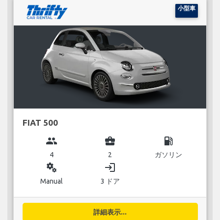
小型車
FIAT 500
group
business_center
local_gas_station
4
2
ガソリン
miscellaneous_services
login
Manual
3 ドア
詳細表示...