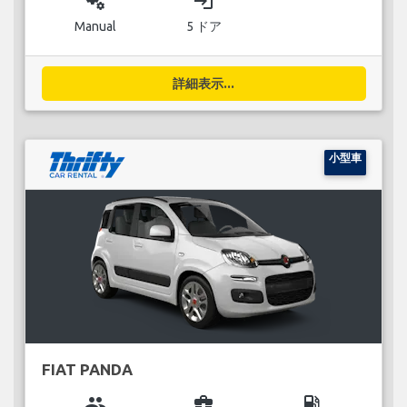
miscellaneous_services
login
Manual
5 ドア
詳細表示...
小型車
FIAT PANDA
group
business_center
local_gas_station