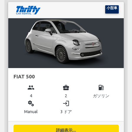
小型車
FIAT 500
group
business_center
local_gas_station
4
2
ガソリン
miscellaneous_services
login
Manual
3 ドア
詳細表示...