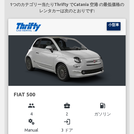
1つのカテゴリー当たりThrifty でCatania 空港 の最低価格の
レンタカーは次のとおりです:
小型車
FIAT 500
group
business_center
local_gas_station
4
2
ガソリン
miscellaneous_services
login
Manual
3 ドア