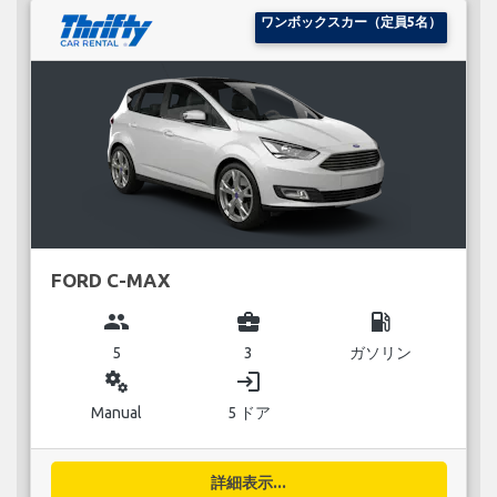
ワンボックスカー（定員5名）
FORD C-MAX
group
business_center
local_gas_station
5
3
ガソリン
miscellaneous_services
login
Manual
5 ドア
詳細表示...