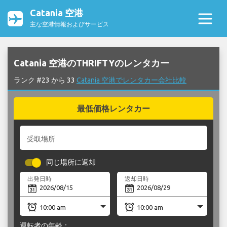
Catania 空港
主な空港情報およびサービス
Catania 空港のTHRIFTYのレンタカー
ランク #23 から 33
Catania 空港でレンタカー会社比較
最低価格レンタカー
受取場所
同じ場所に返却
出発日時
返却日時
運転者の年齢：