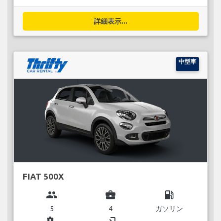
詳細表示...
中型車
FIAT 500X
group
business_center
local_gas_station
5
4
ガソリン