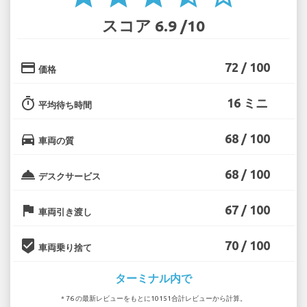
スコア 6.9 /10
credit_card
72 / 100
価格
timer
16 ミニ
平均待ち時間
directions_car
68 / 100
車両の質
room_service
68 / 100
デスクサービス
flag
67 / 100
車両引き渡し
beenhere
70 / 100
車両乗り捨て
ターミナル内で
* 76 の最新レビューをもとに10151合計レビューから計算。