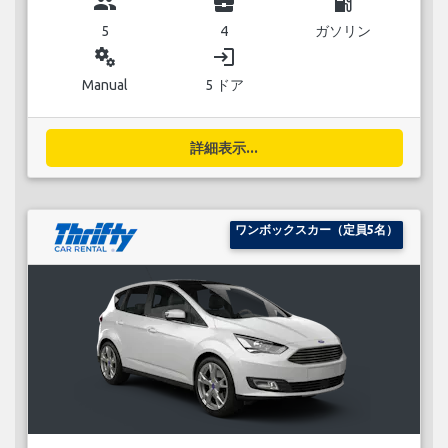
group
business_center
local_gas_station
5
4
ガソリン
miscellaneous_services
login
Manual
5 ドア
詳細表示...
ワンボックスカー（定員5名）