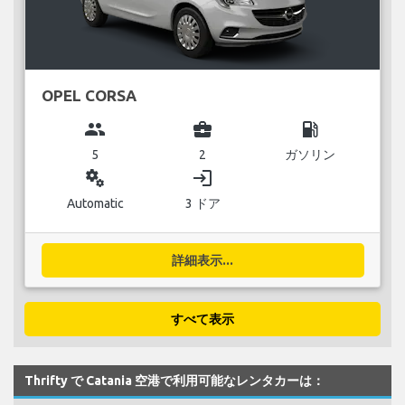
OPEL CORSA
group
business_center
local_gas_station
5
2
ガソリン
miscellaneous_services
login
Automatic
3 ドア
詳細表示...
すべて表示
Thrifty で Catania 空港で利用可能なレンタカーは：