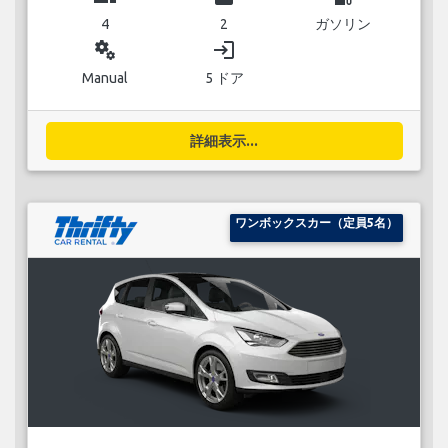
4
2
ガソリン
miscellaneous_services
login
Manual
5 ドア
詳細表示...
ワンボックスカー（定員5名）