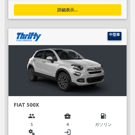
詳細表示...
中型車
FIAT 500X
group
business_center
local_gas_station
5
4
ガソリン
miscellaneous_services
login