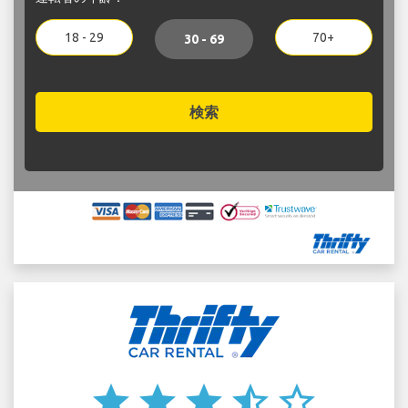
18 - 29
70+
30 - 69
検索
star
star
star
star_half
star_border