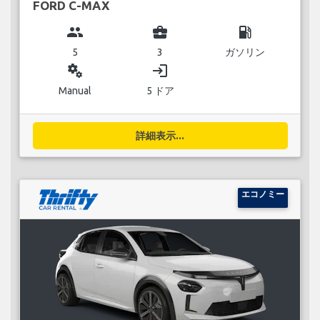
FORD C-MAX
group
business_center
local_gas_station
5
3
ガソリン
miscellaneous_services
login
Manual
5 ドア
詳細表示...
エコノミー