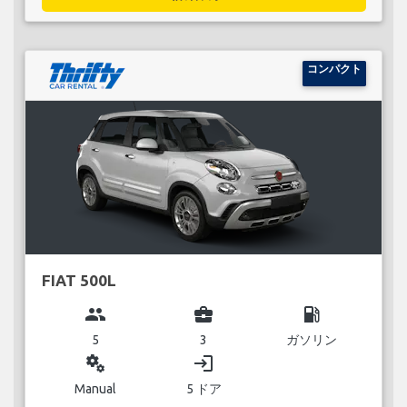
コンパクト
FIAT 500L
group
business_center
local_gas_station
5
3
ガソリン
miscellaneous_services
login
Manual
5 ドア