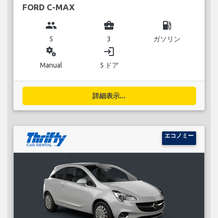
FORD C-MAX
group
business_center
local_gas_station
5
3
ガソリン
miscellaneous_services
login
Manual
5 ドア
詳細表示...
エコノミー