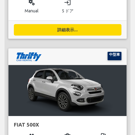
miscellaneous_services
login
Manual
5 ドア
詳細表示...
中型車
FIAT 500X