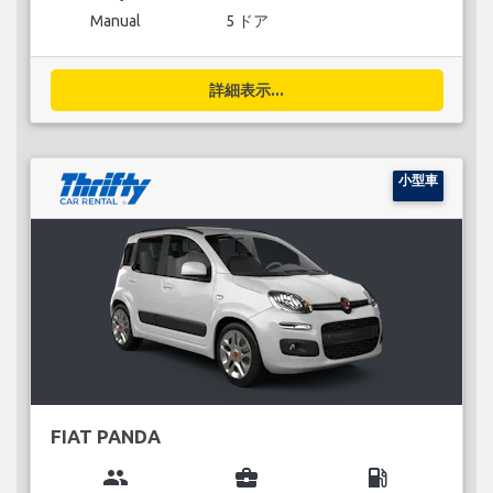
Manual
5 ドア
詳細表示...
小型車
FIAT PANDA
group
business_center
local_gas_station