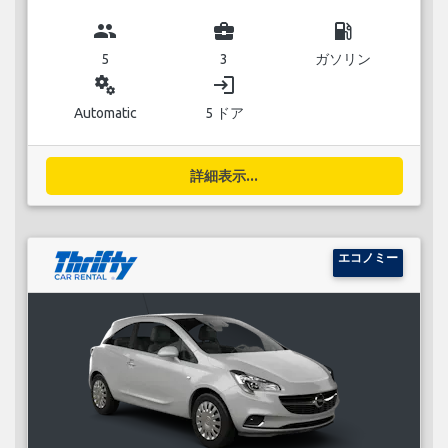
group
business_center
local_gas_station
5
3
ガソリン
miscellaneous_services
login
Automatic
5 ドア
詳細表示...
エコノミー