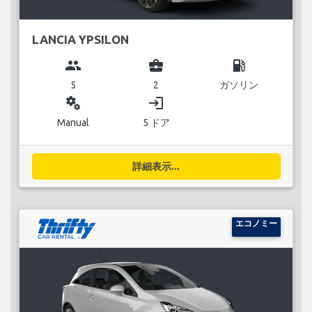
LANCIA YPSILON
group
business_center
local_gas_station
5
2
ガソリン
miscellaneous_services
login
Manual
5 ドア
詳細表示...
エコノミー