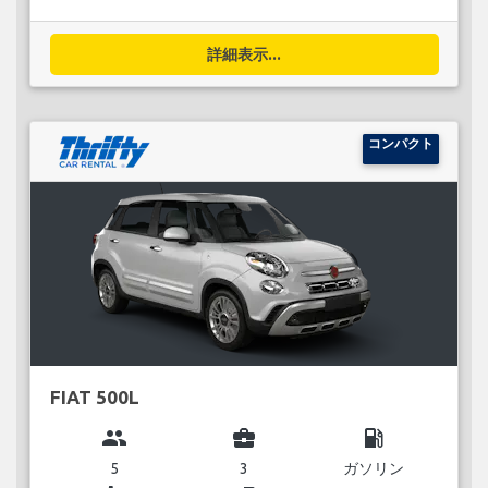
詳細表示...
コンパクト
FIAT 500L
group
business_center
local_gas_station
5
3
ガソリン