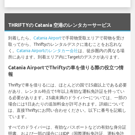
`
THRIFTYの Catania 空港のレンタカーサービス
到着したら、
Catania Airport
で手荷物受取エリアで荷物を受け
取ってから、Thriftyのレンタルデスクに進むことをお忘れな
く。
Catania Airportのレンタカー会社
は、徒歩圏内の異なる場
所にあります。到着エリア内にTargetのデスクがあります。
Catania AirportでThriftyの車を借りる際の役立つ情
報
Thriftyで車を借りるには、ほとんどの国で25歳以上である必要
があり、レンタル時点で1年以上有効な運転免許証を持ってい
る必要があります。25歳未満のドライバーについては、一部の
場合には1日あたりの追加料金が許可されます。詳細について
は、直接Thriftyにお問い合わせください。以下に番号を記載し
ています。
すべてのドライバーは、有効なパスポートなどの有効な身分証
明書、および一部の場合にはIDP（国際運転免許証、運転免許