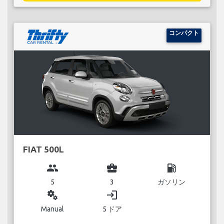
コンパクト
FIAT 500L
group
business_center
local_gas_station
5
3
ガソリン
miscellaneous_services
login
Manual
5 ドア