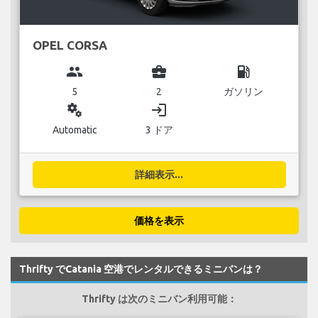
OPEL CORSA
group
business_center
local_gas_station
5
2
ガソリン
miscellaneous_services
login
Automatic
3 ドア
詳細表示...
価格を表示
Thrifty でCatania 空港でレンタルできるミニバンは？
Thrifty は次のミニバン利用可能：