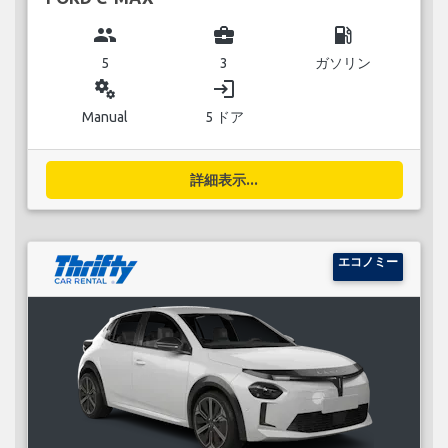
group
business_center
local_gas_station
5
3
ガソリン
miscellaneous_services
login
Manual
5 ドア
詳細表示...
エコノミー