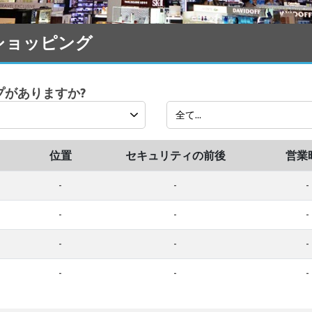
免税ショッピング
ップがありますか?
位置
セキュリティの前後
営業
-
-
-
-
-
-
-
-
-
-
-
-