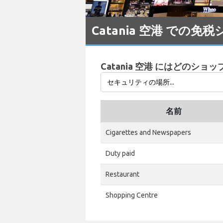
Catania 空港 での
Catania 空港 にはどのショ
名前
Cigarettes and Newspapers
Duty paid
Restaurant
Shopping Centre