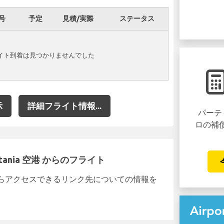
号
予定
見積/実際
ステータス
でフライト到着は見つかりませんでした
示
詳細フライト情報...
パーテ
ロの補
atania 空港 からのフライト
らアクセスできるリンク先についての情報を