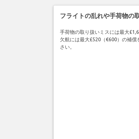
フライトの乱れや手荷物の
手荷物の取り扱いミスには最大£1,6
欠航には最大£520（€600）の
さい。