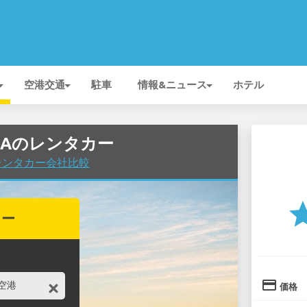
空港交通
駐車
情報&ニュース
ホテル
ALIAのレンタカー
港でレンタカー会社比較
st
カー
credit_card
価格