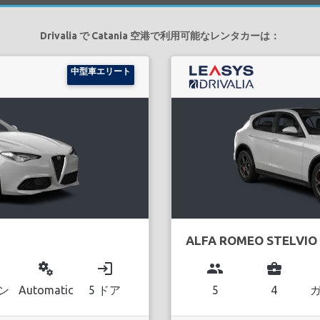
Drivalia で Catania 空港で利用可能なレンタカーは：
中型車エリート
ALFA ROMEO STELVIO
miscellaneous_services
login
group
business_center
ン
Automatic
5 ドア
5
4