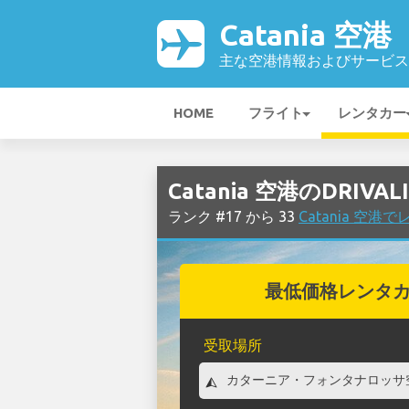
Catania 空港
主な空港情報およびサービス
HOME
フライト
レンタカー
Catania 空港のDRIV
ランク #17 から 33
Catania 空
最低価格レンタ
受取場所