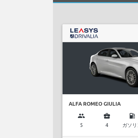
ALFA ROMEO GIULIA
group
business_center
local_gas_station
5
4
ガソリ