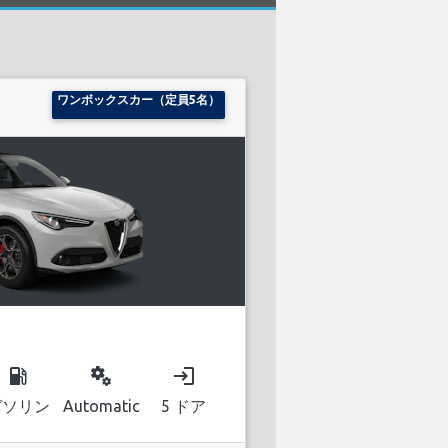
ワンボックスカー（定員5名）
local_gas_station
miscellaneous_services
login
ガソリン
Automatic
5 ドア