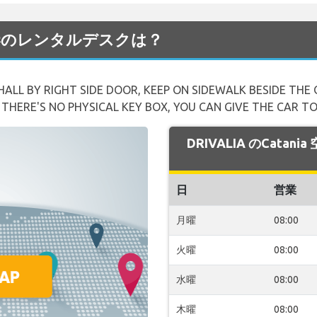
ia 空港のレンタルデスクは？
ALL BY RIGHT SIDE DOOR, KEEP ON SIDEWALK BESIDE THE 
THERE'S NO PHYSICAL KEY BOX, YOU CAN GIVE THE CAR TO
DRIVALIA のCata
日
営業
月曜
08:00
火曜
08:00
水曜
08:00
木曜
08:00