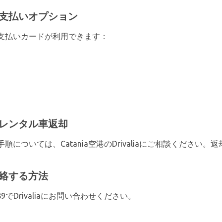
iaの支払いオプション
支払いカードが利用できます：
iaのレンタル車返却
については、Catania空港のDrivaliaにご相談ください
aに連絡する方法
389でDrivaliaにお問い合わせください。