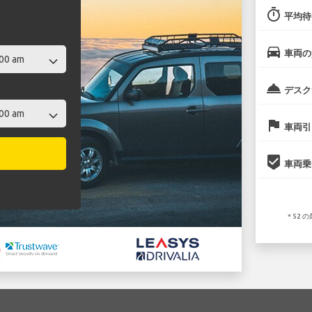
timer
平均待
directions_car
車両の
room_service
デスク
flag
車両引
beenhere
車両乗
* 52