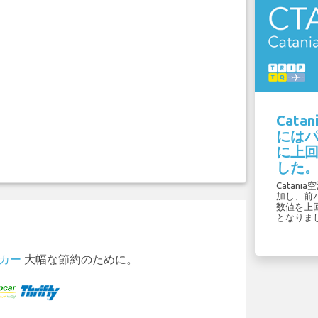
Cata
には
に上回
した
Catani
加し、前パ
数値を上
となりま
タカー
大幅な節約のために。