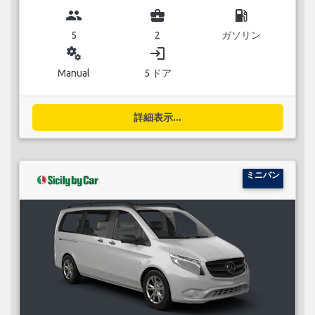
group
business_center
local_gas_station
5
2
ガソリン
miscellaneous_services
login
Manual
5 ドア
詳細表示...
ミニバン