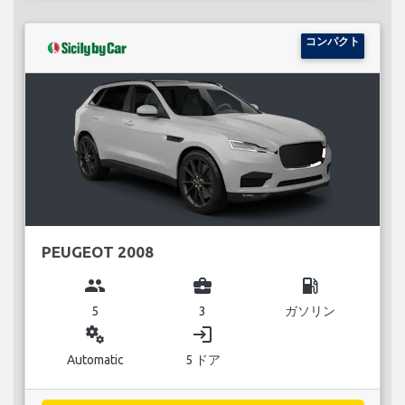
コンパクト
PEUGEOT 2008
group
business_center
local_gas_station
5
3
ガソリン
miscellaneous_services
login
Automatic
5 ドア