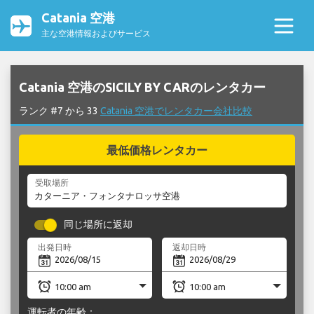
Catania 空港
主な空港情報およびサービス
Catania 空港のSICILY BY CARのレンタカー
ランク #7 から 33
Catania 空港でレンタカー会社比較
最低価格レンタカー
受取場所
同じ場所に返却
出発日時
返却日時
運転者の年齢：