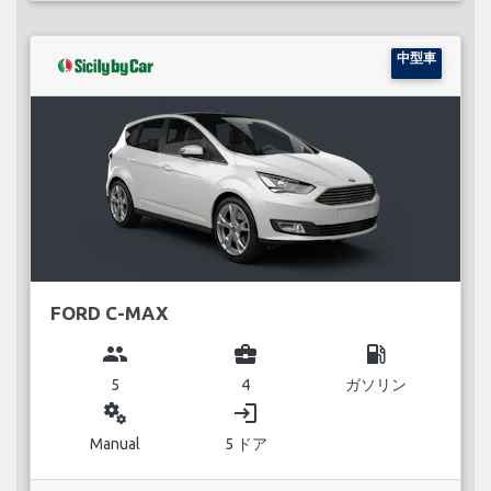
中型車
FORD C-MAX
group
business_center
local_gas_station
5
4
ガソリン
miscellaneous_services
login
Manual
5 ドア