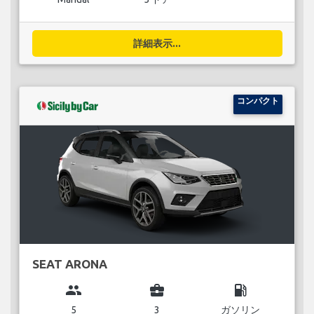
詳細表示...
コンパクト
SEAT ARONA
group
business_center
local_gas_station
5
3
ガソリン