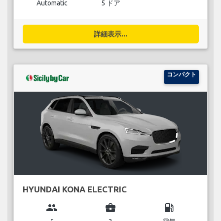
Automatic
5 ドア
詳細表示...
コンパクト
HYUNDAI KONA ELECTRIC
group
business_center
local_gas_station