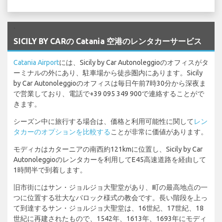
`
SICILY BY CARの Catania 空港のレンタカーサービス
Catania Airport
には、Sicily by Car Autonoleggioのオフィスがタ
ーミナルの外にあり、駐車場から徒歩圏内にあります。Sicily
by Car Autonoleggioのオフィスは毎日午前7時30分から深夜ま
で営業しており、電話で+39 095 349 900で連絡することがで
きます。
シーズン中に旅行する場合は、価格と利用可能性に関して
レン
タカーのオプションを比較する
ことが非常に価値があります。
モディカはカターニアの南西約121kmに位置し、Sicily by Car
Autonoleggioのレンタカーを利用してE45高速道路を経由して
1時間半で到着します。
旧市街にはサン・ジョルジョ大聖堂があり、町の最高地点の一
つに位置する壮大なバロック様式の教会です。長い階段を上っ
て到達するサン・ジョルジョ大聖堂は、16世紀、17世紀、18
世紀に再建されたもので、1542年、1613年、1693年にモディ