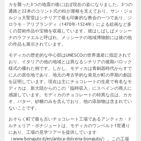
カを襲った3つの地震の後にほぼ現在の姿になりました。5つの
通路と22本のコリント式の柱が屋根を支えており、サン・ジョ
ルジョ大聖堂はシチリアで最も印象的な教会の一つであり、ジ
ロラモ・アリブランディ（1470年-1524年）による絵画など多
くの芸術作品や宝物を収蔵しています。彼はしばしばメッシー
ナのラファエルと呼ばれ、メッシーナの地域博物館には彼の他
の作品も展示されています。
モディカの歴史的な中心部はUNESCOの世界遺産に指定されて
おり、イタリアの他の地域とは異なるシチリアの後期バロック
様式の優れた例です。しかし、モディカは青銅器時代からすで
に人の居住地であり、地元の考古学的な発見が町の早期の創設
を証明しています。現在は主にチョコレートの生産で有名なモ
ディカは、新大陸からのこの「臨時収入」にスペインの商人に
感謝しています。モディカのチョコレートの特異な点は、カカ
オ、バター、砂糖のみを含んでおり、他の添加物は含まれてい
ないことです。
おそらく町で最も古いチョコレート工場であるアンティカ・ド
ルチェリア・ボナジュートは、モディカのウンベルト1世通り
にあり、工場の見学ツアーを提供しています
（www.bonajuto.it/en/antica-dolceria-bonajuto/）。この工場