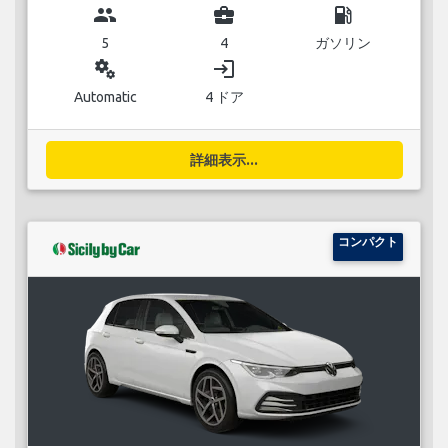
group
business_center
local_gas_station
5
4
ガソリン
miscellaneous_services
login
Automatic
4 ドア
詳細表示...
コンパクト