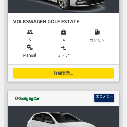
VOLKSWAGEN GOLF ESTATE
group
business_center
local_gas_station
5
4
ガソリン
miscellaneous_services
login
Manual
5 ドア
詳細表示...
エコノミー