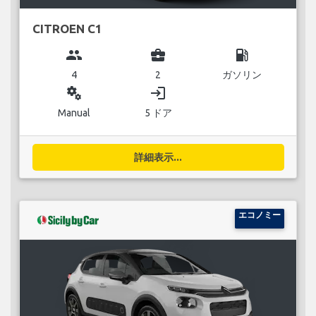
CITROEN C1
group
business_center
local_gas_station
4
2
ガソリン
miscellaneous_services
login
Manual
5 ドア
詳細表示...
エコノミー