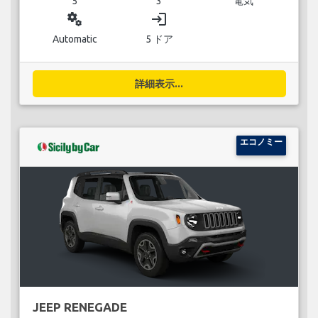
5
3
電気
miscellaneous_services
login
Automatic
5 ドア
詳細表示...
エコノミー
JEEP RENEGADE