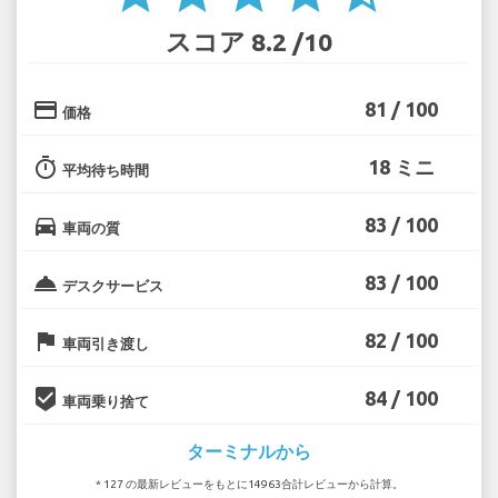
スコア 8.2 /10
credit_card
81 / 100
価格
timer
18 ミニ
平均待ち時間
directions_car
83 / 100
車両の質
room_service
83 / 100
デスクサービス
flag
82 / 100
車両引き渡し
beenhere
84 / 100
車両乗り捨て
ターミナルから
* 127 の最新レビューをもとに14963合計レビューから計算。