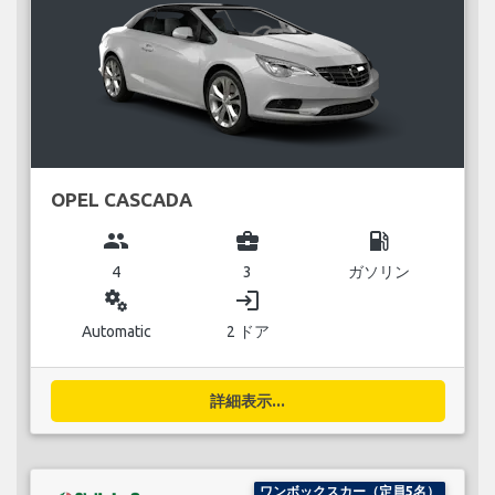
OPEL CASCADA
group
business_center
local_gas_station
4
3
ガソリン
miscellaneous_services
login
Automatic
2 ドア
詳細表示...
ワンボックスカー（定員5名）