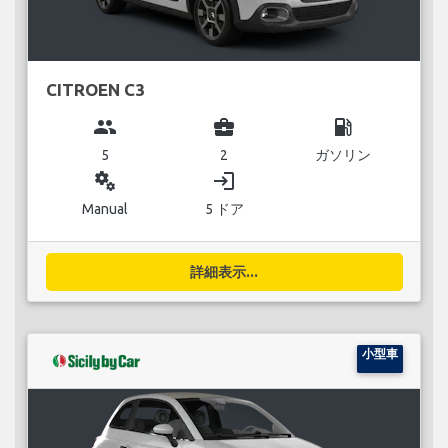
CITROEN C3
group
business_center
local_gas_station
5
2
ガソリン
miscellaneous_services
login
Manual
5 ドア
詳細表示...
小型車