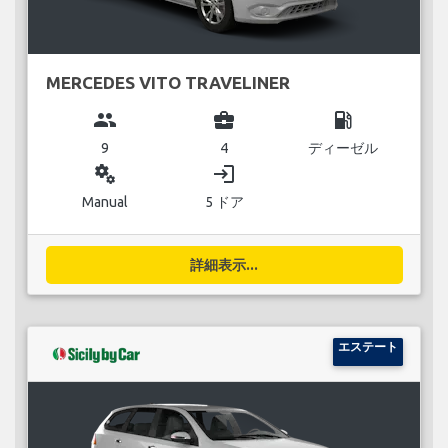
MERCEDES VITO TRAVELINER
group
business_center
local_gas_station
9
4
ディーゼル
miscellaneous_services
login
Manual
5 ドア
詳細表示...
エステート