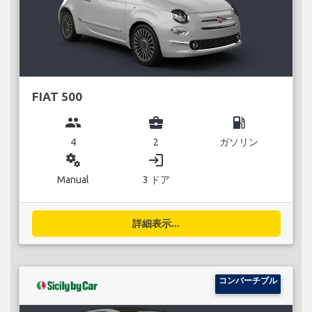
FIAT 500
group
business_center
local_gas_station
4
2
ガソリン
miscellaneous_services
login
Manual
3 ドア
詳細表示...
コンバーチブル