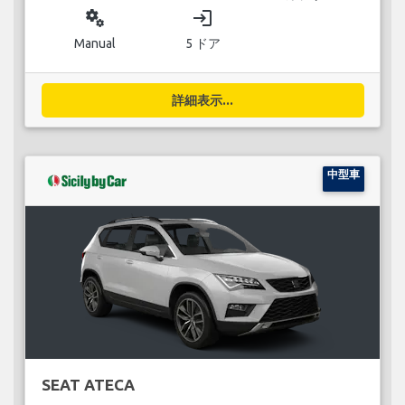
miscellaneous_services
login
Manual
5 ドア
詳細表示...
中型車
SEAT ATECA