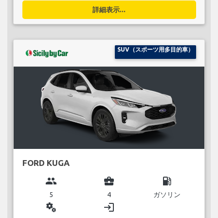
詳細表示...
SUV（スポーツ用多目的車）
FORD KUGA
group
business_center
local_gas_station
5
4
ガソリン
miscellaneous_services
login