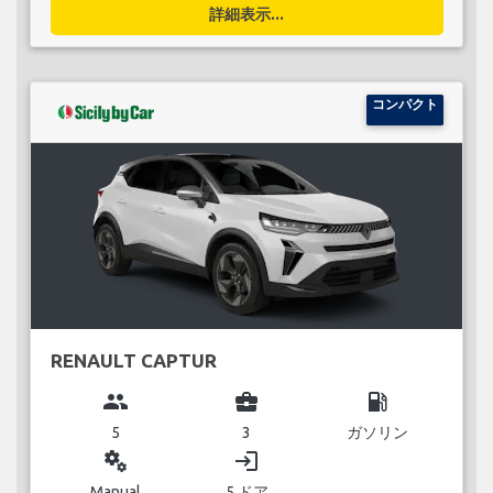
詳細表示...
コンパクト
RENAULT CAPTUR
group
business_center
local_gas_station
5
3
ガソリン
miscellaneous_services
login
Manual
5 ドア