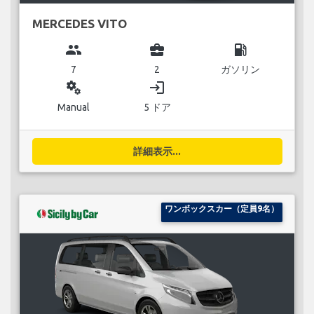
MERCEDES VITO
group
business_center
local_gas_station
7
2
ガソリン
miscellaneous_services
login
Manual
5 ドア
詳細表示...
ワンボックスカー（定員9名）