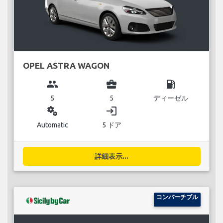
OPEL ASTRA WAGON
group
business_center
local_gas_station
5
5
ディーゼル
miscellaneous_services
login
Automatic
5 ドア
詳細表示...
コンバーチブル