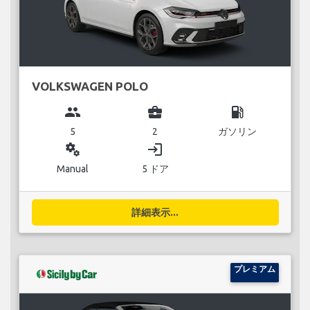
VOLKSWAGEN POLO
group
business_center
local_gas_station
5
2
ガソリン
miscellaneous_services
login
Manual
5 ドア
詳細表示...
プレミアム