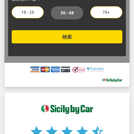
18 - 29
70+
30 - 69
検索
star
star
star
star
star_half