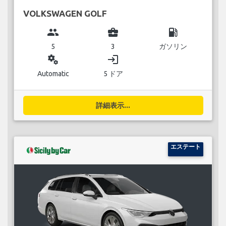
VOLKSWAGEN GOLF
group
business_center
local_gas_station
5
3
ガソリン
miscellaneous_services
login
Automatic
5 ドア
詳細表示...
エステート