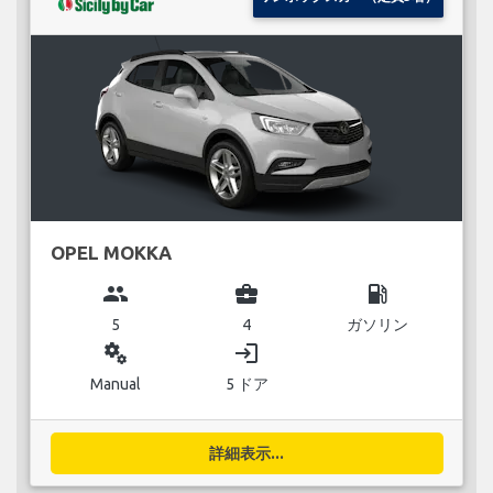
OPEL MOKKA
group
business_center
local_gas_station
5
4
ガソリン
miscellaneous_services
login
Manual
5 ドア
詳細表示...