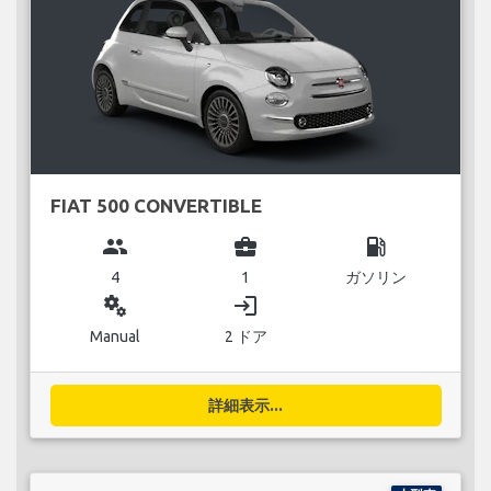
FIAT 500 CONVERTIBLE
group
business_center
local_gas_station
4
1
ガソリン
miscellaneous_services
login
Manual
2 ドア
詳細表示...