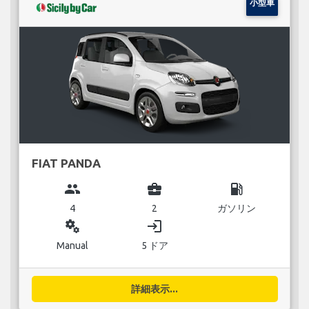
小型車
FIAT PANDA
group
business_center
local_gas_station
4
2
ガソリン
miscellaneous_services
login
Manual
5 ドア
詳細表示...