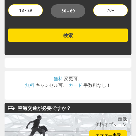
18 - 29
70+
30 - 69
検索
無料
変更可、
無料
キャンセル可、
カード
手数料なし！
airport_shuttle
空港交通が必要ですか？
最低
価格オプション
オファー表示