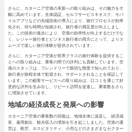
さらに、カターニア空港の革新への取り組みは、その魅力を大
幅に高めています。生体認証、セルフサービスキオスク、モバ
イルアプリなどの先端技術の導入により、旅行プロセスが効率
化され、待ち時間が短縮され、旅行者の満足度が向上しまし
た。この技術の進歩により、空港の効率性が向上するだけでな
く、レジャー旅行者とビジネス旅行者の両方にとって、よりス
ムーズで楽しい旅行体験が提供されています。
さらに、カターニア空港が世界クラスの旅行体験を提供するこ
とへの取り組みは、乗客の間での評判にも貢献しています。空
港のスタッフは、フレンドリーで親切な態度で知られており、
旅行者が旅程全体で歓迎され、サポートされることを保証して
います。この顧客サービスへの取り組みは、口コミを通じて好
意的な評判を生み出し、リピート訪問を促進し、乗客数をさら
に増加させています。
地域の経済成長と発展への影響
カターニア空港の乗客数の回復は、地域全体に波及し、経済成
長、雇用創出、観光収入の増加を引き起こしました。空港の運
営は、航空、ホスピタリティ、小売などのさまざまなセクター