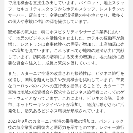
で雇用機会を直接生み出しています。パイロット、地上スタッ
フ、セキュリティスタッフからホテルスタッフ、レストランの
サーバー、店主まで、空港は経済活動の中心地となり、数多く
の個人や家族に生計の源を提供しています。
観光客の流入は、特にホスピタリティやサービス業界におい
て、地元のビジネスを活性化させました。ホテルの稼働率が急
増し、レストランは食事体験への需要が増加し、土産物店は売
上の増加を見ています。これらすべてが地域の経済活力に貢献
しています。訪問者の増加による支出の増加は、地元経済に必
要な資金を注入し、成長と繁栄を促しています。
また、カターニア空港の改善された接続性は、ビジネス旅行を
促進し、国境を越えた協力や投資機会を奨励しています。主要
なヨーロッパのハブへの直行便を提供することで、カターニア
空港は地域の投資機会を探求するビジネス旅行者にとってのゲ
ートウェイとなっています。これにより、ビジネス会議、見本
市、ネットワーキングイベントが増加し、経済活動がさらに活
発化し、活気あるビジネス環境が形成されています。
2023年9月のカターニア空港の乗客数の増加は、パンデミック
後の航空業界の回復力と適応力を示すものです。レジャー旅行