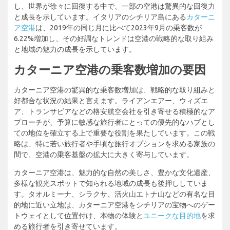
し、世界が徐々に回復する中で、一部の空港は驚異的な回復力
と成長を示しています。イタリアのシチリア島にある
カターニ
ア空港
は、2019年の同じ月に比べて2023年9月の乗客数が
6.22%増加し、その好調なトレンドは空港の戦略的な取り組み
と地域の魅力の成長を示しています。
カターニア空港の乗客数増加の要因
カターニア空港の驚異的な乗客数増加は、戦略的な取り組みと
好都合な状況の結果と言えます。ライアンエアー、ウィズエ
ア、トランサビアなどの格安航空会社を引き寄せる積極的なア
プローチが、予算に敏感な旅行者にとっての優先的なハブとし
ての地位を確立する上で重要な役割を果たしています。この戦
略は、特に若い旅行者や手頃な旅行オプションを求める家族の
間で、空港の乗客基盤の拡大に大きく寄与しています。
カターニア空港は、魅力的な自然の美しさ、豊かな文化遺産、
多様な観光スポットで知られる地域の成長も後押ししていま
す。タオルミーナ、シラクサ、活火山エトナ山などの有名な目
的地に近い立地は、カターニア空港をシチリアの宝物へのゲー
トウェイとして位置付け、本物の体験と
ユニークな目的地
を求
める旅行者を引き寄せています。