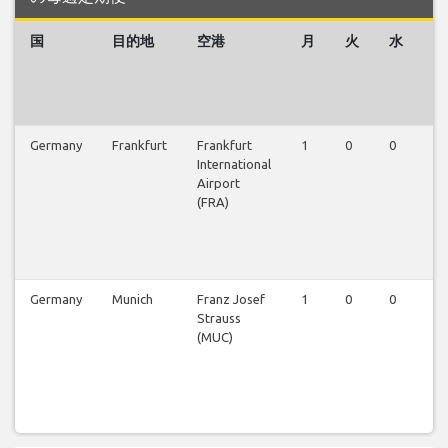
国
目的地
空港
月
火
水
木
Germany
Frankfurt
Frankfurt
1
0
0
0
International
Airport
(FRA)
Germany
Munich
Franz Josef
1
0
0
0
Strauss
(MUC)