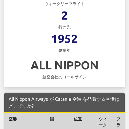
ウィークリーフライト
2
行き先
1952
創業年
ALL NIPPON
航空会社のコールサイン
All Nippon Airways が Catania 空港 を発着する空港は
どこですか?
空港
国
位置
ウィ
フ
ーク
ラ