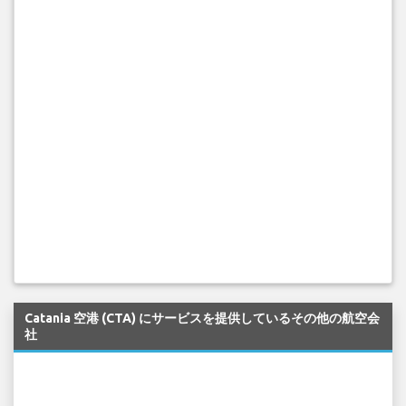
手荷物の取り扱いミスには最大£1,600（€1,920）、対象とな
るフライトの遅延・欠航には最大£520（€600）の補償を請
求できます。補償額を無料でご確認ください。
Catania 空港 (CTA) にサービスを提供しているその他の航空会