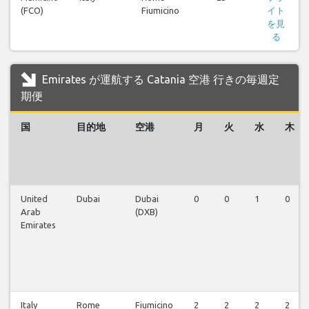
(FCO)
Fiumicino
イト
を見
る
Emirates が運航する Catania 空港 行きの毎週定
期便
国
目的地
空港
月
火
水
木
United
Dubai
Dubai
0
0
1
0
Arab
(DXB)
Emirates
Italy
Rome
Fiumicino
2
2
2
2