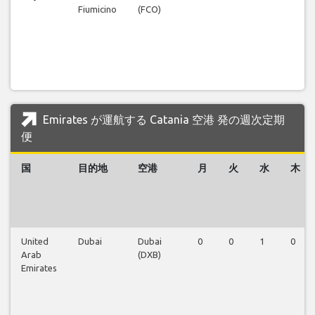
Fiumicino
(FCO)
Emirates が運航する Catania 空港 発の週次定期
便
国
目的地
空港
月
火
水
木
United
Dubai
Dubai
0
0
1
0
Arab
(DXB)
Emirates