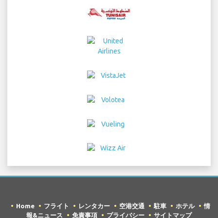
Home
フライト
レンタカー
空港交通
駐車
ホテル
情
報&ニュース
免責事項
プライバシー
サイトマップ
COPYRIGHT © 2026 Try Quantum OU trading as
"TripTQ" and cataniaairport.com (also known as
TripTQ Catania 空港) / All Rights Reserved.
免責事項 - このウェブサイトはCatania 空港の公式ウェブサイトではあ
りません。