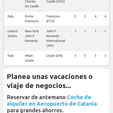
Charles
Gaulle (CDG)
De Gaulle
Italy
Rome
Fiumicino
5
5
4
4
Fiumicino
(FCO)
United
New York
John F
1
1
1
1
States
John F
Kennedy
Kennedy
International
(JFK)
Italy
Milan
Linate (LIN)
3
3
3
3
Linate
Planea unas vacaciones o
viaje de negocios...
Reservar de antemano
Coche de
alquiler en Aeropuerto de Catania
para grandes ahorros.