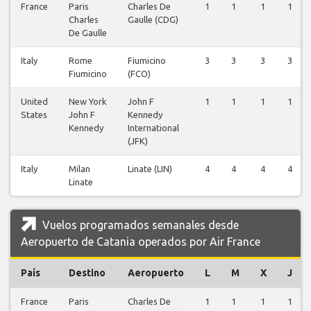
France
Paris
Charles De
1
1
1
1
Charles
Gaulle (CDG)
De Gaulle
Italy
Rome
Fiumicino
3
3
3
3
Fiumicino
(FCO)
United
New York
John F
1
1
1
1
States
John F
Kennedy
Kennedy
International
(JFK)
Italy
Milan
Linate (LIN)
4
4
4
4
Linate
Vuelos programados semanales desde
Aeropuerto de Catania operados por Air France
País
Destino
Aeropuerto
L
M
X
J
France
Paris
Charles De
1
1
1
1