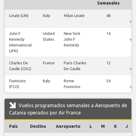
Semanales
Linate (LIN)
Italy
Milan Linate
48
V
vue
John F
United
New York
14
V
Kennedy
States
John F
vue
International
Kennedy
(JFK)
Charles De
France
Paris Charles
12
V
Gaulle (CDG)
De Gaulle
vue
Fiumicino
Italy
Rome
54
V
(FCO)
Fiumicino
vue
Vuelos programados semanales a Aeropuerto de
Catania operados por Air France
País
Destino
Aeropuerto
L
M
X
J