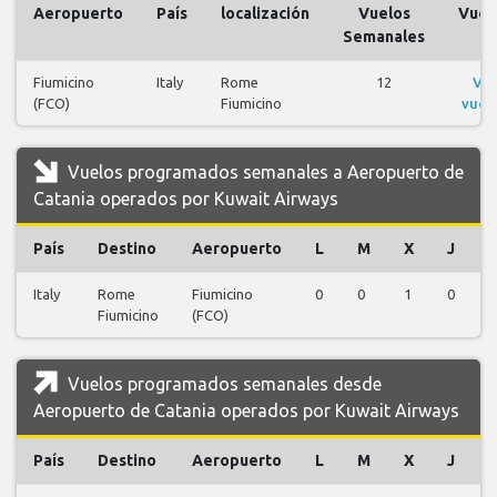
Aeropuerto
País
localización
Vuelos
Vuel
Semanales
Fiumicino
Italy
Rome
12
Ver
(FCO)
Fiumicino
vuel
Vuelos programados semanales a Aeropuerto de
Catania operados por Kuwait Airways
País
Destino
Aeropuerto
L
M
X
J
Italy
Rome
Fiumicino
0
0
1
0
2
Fiumicino
(FCO)
Vuelos programados semanales desde
Aeropuerto de Catania operados por Kuwait Airways
País
Destino
Aeropuerto
L
M
X
J