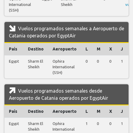
International
Sheikh
vue
(SSH)
Vuelos programados semanales a Aeropuerto de
Catania operados por EgyptAir
País
Destino
Aeropuerto
L
M
X
J
Egypt
Sharm El
Ophira
0
0
0
1
Sheikh
International
(SSH)
Vuelos programados semanales desde
Aeropuerto de Catania operados por EgyptAir
País
Destino
Aeropuerto
L
M
X
J
Egypt
Sharm El
Ophira
1
0
0
1
Sheikh
International