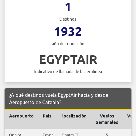
1
Destinos
1932
año de fundación
EGYPTAIR
Indicativo de llamada de la aerolínea
¿A qué destinos vuela EgyptAir hacia y desde
Aeropuerto de Catania?
Aeropuerto
País
localización
Vuelos
Vue
Semanales
Ophira
Egypt
Sharm El
5
Ve