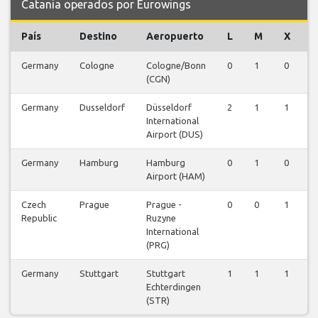
Catania operados por Eurowings
País
Destino
Aeropuerto
L
M
X
J
Germany
Cologne
Cologne/Bonn
0
1
0
1
(CGN)
Germany
Dusseldorf
Düsseldorf
2
1
1
1
International
Airport (DUS)
Germany
Hamburg
Hamburg
0
1
0
1
Airport (HAM)
Czech
Prague
Prague -
0
0
1
0
Republic
Ruzyne
International
(PRG)
Germany
Stuttgart
Stuttgart
1
1
1
2
Echterdingen
(STR)