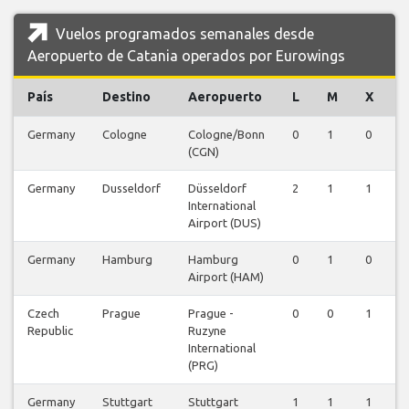
Vuelos programados semanales desde
Aeropuerto de Catania operados por Eurowings
País
Destino
Aeropuerto
L
M
X
J
Germany
Cologne
Cologne/Bonn
0
1
0
1
(CGN)
Germany
Dusseldorf
Düsseldorf
2
1
1
1
International
Airport (DUS)
Germany
Hamburg
Hamburg
0
1
0
1
Airport (HAM)
Czech
Prague
Prague -
0
0
1
0
Republic
Ruzyne
International
(PRG)
Germany
Stuttgart
Stuttgart
1
1
1
2