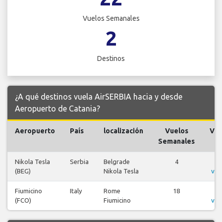
Vuelos Semanales
2
Destinos
¿A qué destinos vuela AirSERBIA hacia y desde
Aeropuerto de Catania?
Aeropuerto
País
localización
Vuelos
Vue
Semanales
Nikola Tesla
Serbia
Belgrade
4
V
(BEG)
Nikola Tesla
vue
Fiumicino
Italy
Rome
18
V
(FCO)
Fiumicino
vue