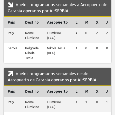
Vuelos programados semanales a Aeropuerto de
Catania operados por AirSERBIA
País
Destino
Aeropuerto
L
M
X
J
Italy
Rome
Fiumicino
4
0
2
2
Fiumicino
(FCO)
Serbia
Belgrade
Nikola Tesla
1
0
0
0
Nikola
(BEG)
Tesla
Vuelos programados semanales desde
Aeropuerto de Catania operados por AirSERBIA
País
Destino
Aeropuerto
L
M
X
J
Italy
Rome
Fiumicino
1
1
0
1
Fiumicino
(FCO)