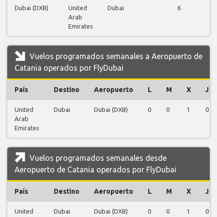
Dubai (DXB)
United
Dubai
6
Arab
v
Emirates
Vuelos programados semanales a Aeropuerto de
Catania operados por FlyDubai
País
Destino
Aeropuerto
L
M
X
J
United
Dubai
Dubai (DXB)
0
0
1
0
Arab
Emirates
Vuelos programados semanales desde
Aeropuerto de Catania operados por FlyDubai
País
Destino
Aeropuerto
L
M
X
J
United
Dubai
Dubai (DXB)
0
0
1
0