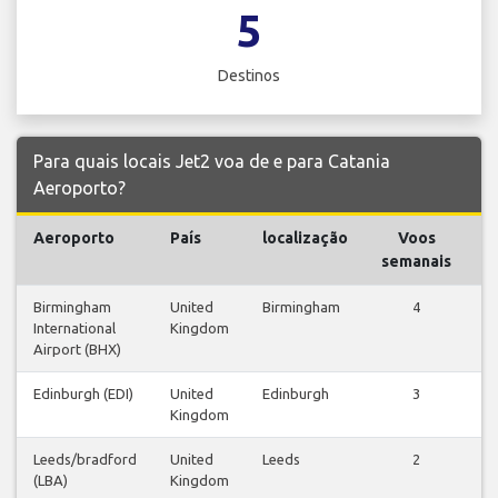
5
Destinos
Para quais locais Jet2 voa de e para Catania
Aeroporto?
Aeroporto
País
localização
Voos
V
semanais
Birmingham
United
Birmingham
4
International
Kingdom
v
Airport (BHX)
Edinburgh (EDI)
United
Edinburgh
3
Kingdom
v
Leeds/bradford
United
Leeds
2
(LBA)
Kingdom
v