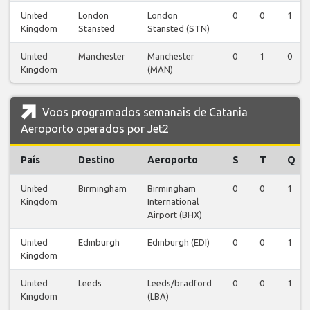
United
London
London
0
0
1
Kingdom
Stansted
Stansted (STN)
United
Manchester
Manchester
0
1
0
Kingdom
(MAN)
Voos programados semanais de Catania
Aeroporto operados por Jet2
País
Destino
Aeroporto
S
T
Q
United
Birmingham
Birmingham
0
0
1
Kingdom
International
Airport (BHX)
United
Edinburgh
Edinburgh (EDI)
0
0
1
Kingdom
United
Leeds
Leeds/bradford
0
0
1
Kingdom
(LBA)