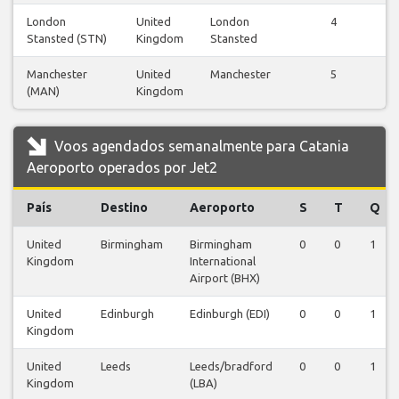
London
United
London
4
Stansted (STN)
Kingdom
Stansted
v
Manchester
United
Manchester
5
(MAN)
Kingdom
v
Voos agendados semanalmente para Catania
Aeroporto operados por Jet2
País
Destino
Aeroporto
S
T
Q
United
Birmingham
Birmingham
0
0
1
Kingdom
International
Airport (BHX)
United
Edinburgh
Edinburgh (EDI)
0
0
1
Kingdom
United
Leeds
Leeds/bradford
0
0
1
Kingdom
(LBA)