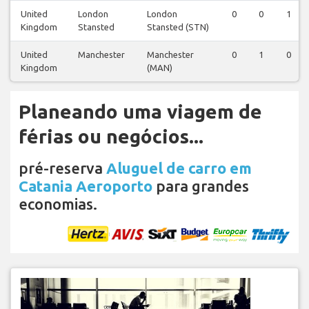
United
London
London
0
0
1
Kingdom
Stansted
Stansted (STN)
United
Manchester
Manchester
0
1
0
Kingdom
(MAN)
Planeando uma viagem de
férias ou negócios...
pré-reserva
Aluguel de carro em
Catania Aeroporto
para grandes
economias.