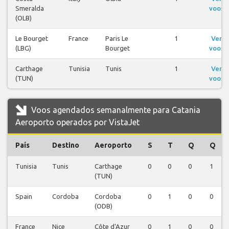
Smeralda
voos
(OLB)
Le Bourget
France
Paris Le
1
Ver
(LBG)
Bourget
voos
Carthage
Tunisia
Tunis
1
Ver
(TUN)
voos
Voos agendados semanalmente para Catania
Aeroporto operados por VistaJet
País
Destino
Aeroporto
S
T
Q
Q
Tunisia
Tunis
Carthage
0
0
0
1
(TUN)
Spain
Cordoba
Cordoba
0
1
0
0
(ODB)
France
Nice
Côte d'Azur
0
1
0
0