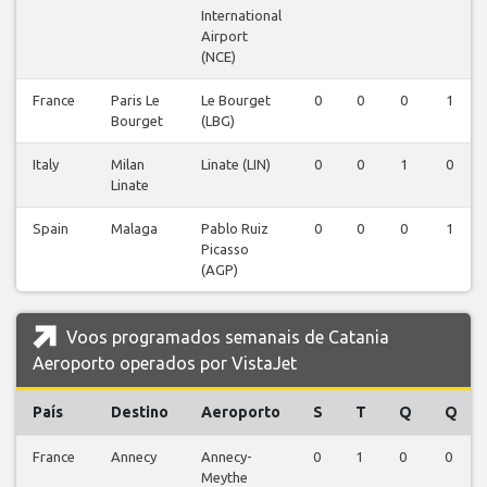
International
Airport
(NCE)
France
Paris Le
Le Bourget
0
0
0
1
Bourget
(LBG)
Italy
Milan
Linate (LIN)
0
0
1
0
Linate
Spain
Malaga
Pablo Ruiz
0
0
0
1
Picasso
(AGP)
Voos programados semanais de Catania
Aeroporto operados por VistaJet
País
Destino
Aeroporto
S
T
Q
Q
France
Annecy
Annecy-
0
1
0
0
Meythe