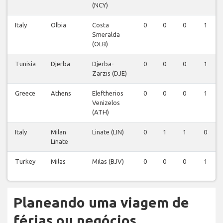
(NCY)
Italy
Olbia
Costa
0
0
0
1
Smeralda
(OLB)
Tunisia
Djerba
Djerba-
0
0
0
1
Zarzis (DJE)
Greece
Athens
Eleftherios
0
0
0
1
Venizelos
(ATH)
Italy
Milan
Linate (LIN)
0
1
1
0
Linate
Turkey
Milas
Milas (BJV)
0
0
0
1
Planeando uma viagem de
férias ou negócios...