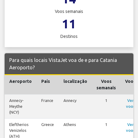
Voos semanais
11
Destinos
Para quais locais VistaJet voa de e para Catania
Aeroporto?
Aeroporto
País
localização
Voos
Voos
semanais
Annecy-
France
Annecy
1
Ver
Meythe
voos
(NCY)
Eleftherios
Greece
Athens
1
Ver
Venizelos
voos
(ATH)