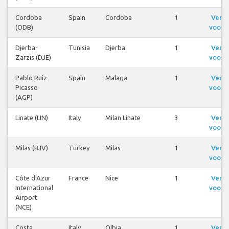
Cordoba
Spain
Cordoba
1
Ver
(ODB)
voos
Djerba-
Tunisia
Djerba
1
Ver
Zarzis (DJE)
voos
Pablo Ruiz
Spain
Malaga
1
Ver
Picasso
voos
(AGP)
Linate (LIN)
Italy
Milan Linate
3
Ver
voos
Milas (BJV)
Turkey
Milas
1
Ver
voos
Côte d'Azur
France
Nice
1
Ver
International
voos
Airport
(NCE)
Costa
Italy
Olbia
1
Ver