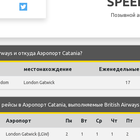
SPEE
Позывной а
irways и откуда Аэропорт Catania?
местонахождение
Еженедельные
gdom
London Gatwick
17
ейсы в Аэропорт Catania, выполняемые British Airways
Аэропорт
Пн
Вт
Ср
Чт
Пт
London Gatwick (LGW)
2
1
1
1
2