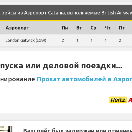
ейсы из Аэропорт Catania, выполняемые British Airway
Аэропорт
Пн
Вт
Ср
Чт
Пт
London Gatwick (LGW)
2
1
1
1
2
уска или деловой поездки...
онирование
Прокат автомобилей в Аэроп
Ваш рейс был задержан или отмене