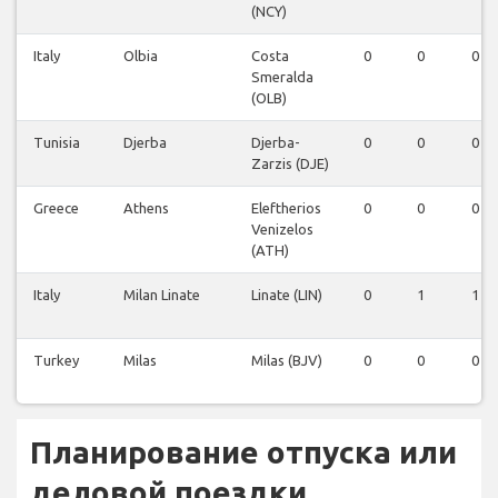
(NCY)
Italy
Olbia
Costa
0
0
0
Smeralda
(OLB)
Tunisia
Djerba
Djerba-
0
0
0
Zarzis (DJE)
Greece
Athens
Eleftherios
0
0
0
Venizelos
(ATH)
Italy
Milan Linate
Linate (LIN)
0
1
1
Turkey
Milas
Milas (BJV)
0
0
0
Планирование отпуска или
деловой поездки...