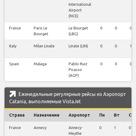
International
Airport
(NCE)
France
Paris Le
Le Bourget
0
0
0
Bourget
(LBG)
Italy
Milan Linate
Linate (LIN)
0
0
1
Spain
Malaga
Pablo Ruiz
0
0
0
Picasso
(AGP)
Еженедельные регулярные рейсы из Аэропорт
Catania, выполняемые VistaJet
Страна
Назначение
Аэропорт
Пн
Вт
Ср
France
Annecy
Annecy-
0
1
0
Meythe