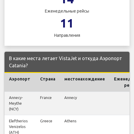
Еженедельные рейсы
11
Направления
В какие места летает VistaJet и откуда Аэропорт
Catania?
Аэропорт
Страна
местонахождение
Еженеде
рей
Annecy-
France
Annecy
1
Meythe
(NCY)
Eleftherios
Greece
Athens
1
Venizelos
(ATH)