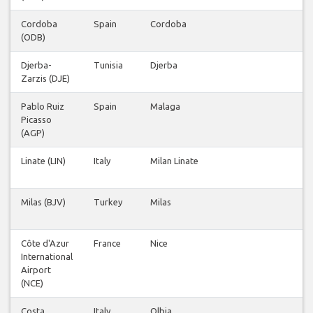
Cordoba
Spain
Cordoba
1
(ODB)
Djerba-
Tunisia
Djerba
1
Zarzis (DJE)
Pablo Ruiz
Spain
Malaga
1
Picasso
(AGP)
Linate (LIN)
Italy
Milan Linate
3
Milas (BJV)
Turkey
Milas
1
Côte d'Azur
France
Nice
1
International
Airport
(NCE)
Costa
Italy
Olbia
1