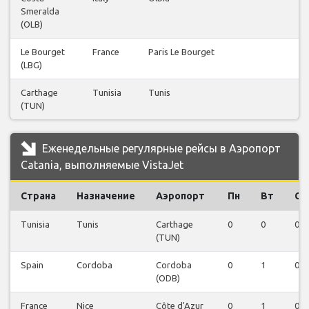
Smeralda
(OLB)
Le Bourget
France
Paris Le Bourget
1
(LBG)
Carthage
Tunisia
Tunis
1
(TUN)
Еженедельные регулярные рейсы в Аэропорт
Catania, выполняемые VistaJet
Страна
Назначение
Аэропорт
Пн
Вт
Ср
Tunisia
Tunis
Carthage
0
0
0
(TUN)
Spain
Cordoba
Cordoba
0
1
0
(ODB)
France
Nice
Côte d'Azur
0
1
0