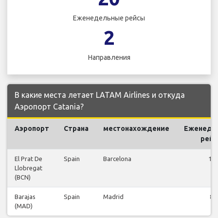
Еженедельные рейсы
2
Направления
В какие места летает LATAM Airlines и откуда
Аэропорт Catania?
Аэропорт
Страна
местонахождение
Еженеде
рей
El Prat De
Spain
Barcelona
12
Llobregat
(BCN)
Barajas
Spain
Madrid
8
(MAD)