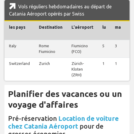
Vols réguliers hebdomadaires au départ de
Catania Aéroport opérés par Swiss
les pays
Destination
L'aéroport
lu
ma
m
Italy
Rome
Fiumicino
5
3
5
Fiumicino
(FCO)
Switzerland
Zurich
Zürich-
1
1
1
Kloten
(ZRH)
Planifier des vacances ou un
voyage d'affaires
Pré-réservation
Location de voiture
chez Catania Aéroport
pour de
grosses économies.