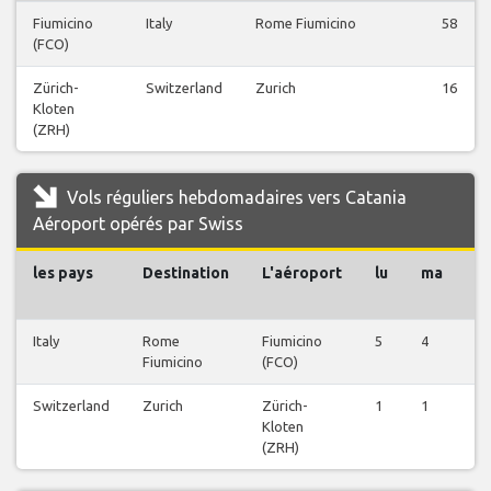
Fiumicino
Italy
Rome Fiumicino
58
(FCO)
Zürich-
Switzerland
Zurich
16
Kloten
(ZRH)
Vols réguliers hebdomadaires vers Catania
Aéroport opérés par Swiss
les pays
Destination
L'aéroport
lu
ma
m
Italy
Rome
Fiumicino
5
4
4
Fiumicino
(FCO)
Switzerland
Zurich
Zürich-
1
1
1
Kloten
(ZRH)