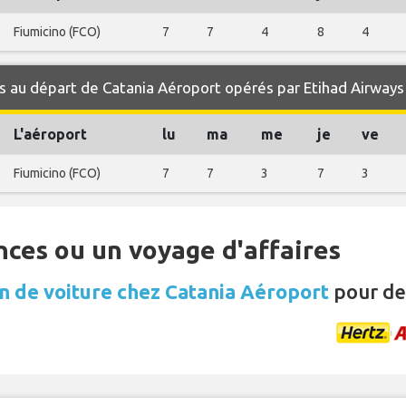
Fiumicino (FCO)
7
7
4
8
4
 au départ de Catania Aéroport opérés par Etihad Airways
L'aéroport
lu
ma
me
je
ve
Fiumicino (FCO)
7
7
3
7
3
nces ou un voyage d'affaires
n de voiture chez Catania Aéroport
pour de