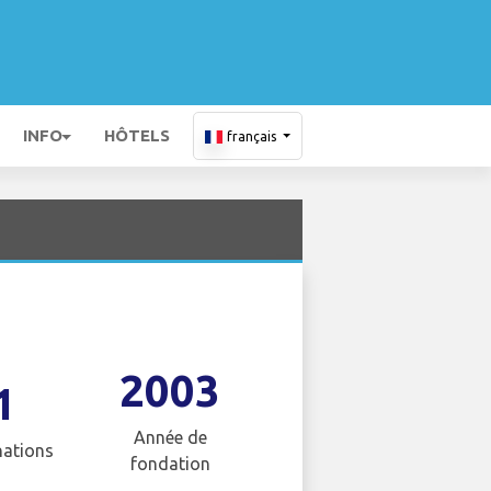
INFO
HÔTELS
français
2003
1
Année de
nations
fondation