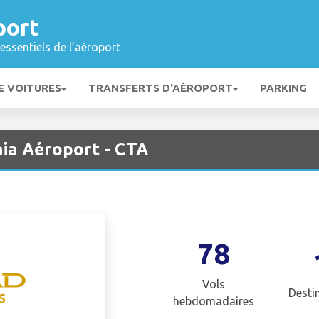
port
essentiels de l’aéroport
E VOITURES
TRANSFERTS D'AÉROPORT
PARKING
nia Aéroport - CTA
78
Vols
Desti
hebdomadaires