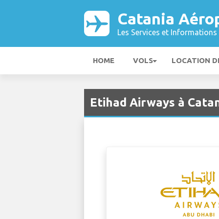
Catania Aéro
Les Services et Informations 
HOME
VOLS
LOCATION D
Etihad Airways à Cata