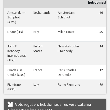
hebdomadai
Amsterdam-
Netherlands
Amsterdam
26
Schiphol
Schiphol
(AMS)
Linate (LIN)
Italy
Milan Linate
55
John F
United
New York John
14
Kennedy
States
F Kennedy
International
(JFK)
Charles De
France
Paris Charles
12
Gaulle (CDG)
De Gaulle
Fiumicino
Italy
Rome Fiumicino
79
(FCO)
Vols réguliers hebdomadaires vers Catania