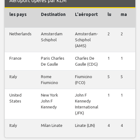
Aéroport opérés par KLM
les pays
Destination
L'aéroport
lu
ma
m
Netherlands
Amsterdam
Amsterdam-
2
2
2
Schiphol
Schiphol
(AMS)
France
Paris Charles
Charles De
1
1
1
De Gaulle
Gaulle (CDG)
Italy
Rome
Fiumicino
5
5
4
Fiumicino
(FCO)
United
New York
John F
1
1
1
States
John F
Kennedy
Kennedy
International
(JFK)
Italy
Milan Linate
Linate (LIN)
4
4
4