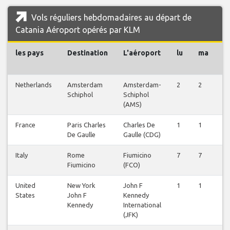
Vols réguliers hebdomadaires au départ de
Catania Aéroport opérés par KLM
les pays
Destination
L'aéroport
lu
ma
m
Netherlands
Amsterdam
Amsterdam-
2
2
3
Schiphol
Schiphol
(AMS)
France
Paris Charles
Charles De
1
1
1
De Gaulle
Gaulle (CDG)
Italy
Rome
Fiumicino
7
7
6
Fiumicino
(FCO)
United
New York
John F
1
1
1
States
John F
Kennedy
Kennedy
International
(JFK)