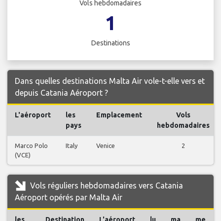
Vols hebdomadaires
1
Destinations
Dans quelles destinations Malta Air vole-t-elle vers et
depuis Catania Aéroport ?
L'aéroport
les
Emplacement
Vols
pays
hebdomadaires
Marco Polo
Italy
Venice
2
(VCE)
Vols réguliers hebdomadaires vers Catania
Aéroport opérés par Malta Air
les
Destination
L'aéroport
lu
ma
me