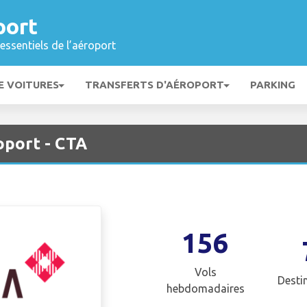
port
essentiels de l’aéroport
E VOITURES
TRANSFERTS D'AÉROPORT
PARKING
oport - CTA
156
Vols
Desti
hebdomadaires