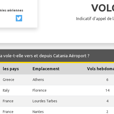
VOL
gnies aériennes
Indicatif d'appel de
a vole-t-elle vers et depuis Catania Aéroport ?
les pays
Emplacement
Vols hebdoma
Greece
Athens
6
Italy
Florence
14
France
Lourdes Tarbes
4
France
Nantes
2