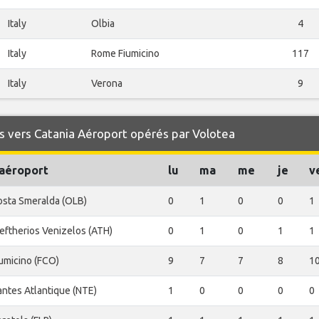
Italy
Olbia
4
Italy
Rome Fiumicino
117
Italy
Verona
9
s vers Catania Aéroport opérés par Volotea
'aéroport
lu
ma
me
je
v
osta Smeralda (OLB)
0
1
0
0
1
eftherios Venizelos (ATH)
0
1
0
1
1
umicino (FCO)
9
7
7
8
1
ntes Atlantique (NTE)
1
0
0
0
0