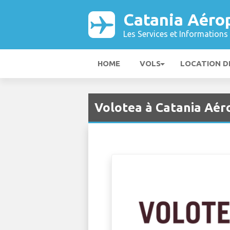
Catania Aéro
Les Services et Informations 
HOME
VOLS
LOCATION D
Volotea à Catania Aér