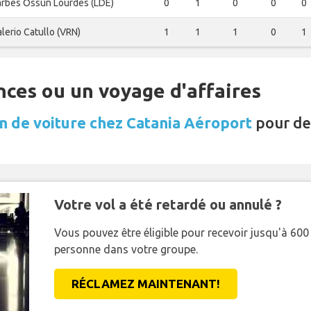
arbes Ossun Lourdes (LDE)
0
1
0
0
0
lerio Catullo (VRN)
1
1
1
0
1
nces ou un voyage d'affaires
n de voiture chez Catania Aéroport
pour de
Votre vol a été retardé ou annulé ?
Vous pouvez être éligible pour recevoir jusqu'à 6
personne dans votre groupe.
RÉCLAMEZ MAINTENANT!