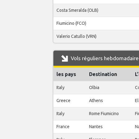
Costa Smeralda (OLB)
Fiumicino (FCO)
Valerio Catullo (VRN)
Vols réguliers hebdomadaire
les pays
Destination
L
Italy
Olbia
C
Greece
Athens
El
Italy
Rome Fiumicino
Fi
France
Nantes
Na