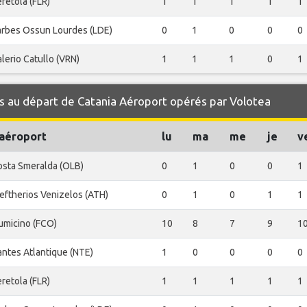
retola (FLR)
1
1
1
1
1
arbes Ossun Lourdes (LDE)
0
1
0
0
0
lerio Catullo (VRN)
1
1
1
0
1
s au départ de Catania Aéroport opérés par Volotea
'aéroport
lu
ma
me
je
v
osta Smeralda (OLB)
0
1
0
0
1
eftherios Venizelos (ATH)
0
1
0
1
1
umicino (FCO)
10
8
7
9
1
ntes Atlantique (NTE)
1
0
0
0
0
retola (FLR)
1
1
1
1
1