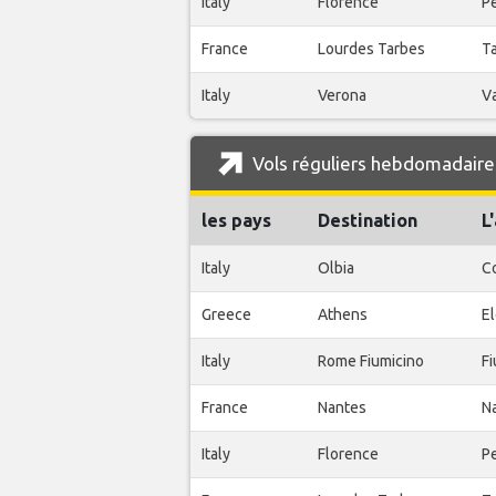
Italy
Florence
Pe
France
Lourdes Tarbes
T
Italy
Verona
Va
Vols réguliers hebdomadaire
les pays
Destination
L
Italy
Olbia
C
Greece
Athens
El
Italy
Rome Fiumicino
Fi
France
Nantes
Na
Italy
Florence
Pe