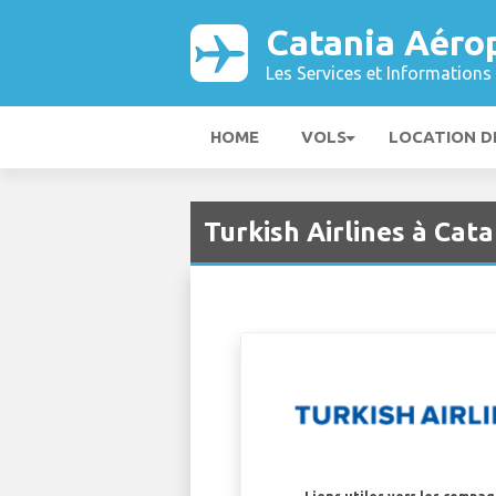
Catania Aéro
Les Services et Informations 
HOME
VOLS
LOCATION D
Turkish Airlines à Cat