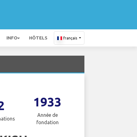
INFO
HÔTELS
français
1933
2
Année de
nations
fondation