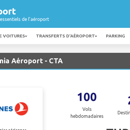
port
essentiels de l’aéroport
E VOITURES
TRANSFERTS D'AÉROPORT
PARKING
ania Aéroport - CTA
100
Vols
Desti
hebdomadaires