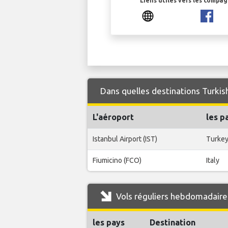
Liens utiles vers les compa
Dans quelles destinations Turkish
L'aéroport
les p
Istanbul Airport (IST)
Turke
Fiumicino (FCO)
Italy
Vols réguliers hebdomadaires
les pays
Destination