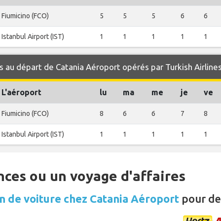
Fiumicino (FCO)
5
5
5
6
6
Istanbul Airport (IST)
1
1
1
1
1
 au départ de Catania Aéroport opérés par Turkish Airline
L'aéroport
lu
ma
me
je
ve
Fiumicino (FCO)
8
6
6
7
8
Istanbul Airport (IST)
1
1
1
1
1
nces ou un voyage d'affaires
n de voiture chez Catania Aéroport
pour de