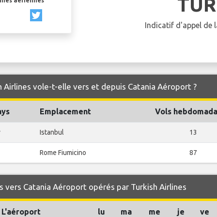
TUR
gnies aériennes
Indicatif d'appel de
 Airlines vole-t-elle vers et depuis Catania Aéroport ?
ays
Emplacement
Vols hebdomada
y
Istanbul
13
Rome Fiumicino
87
 vers Catania Aéroport opérés par Turkish Airlines
L'aéroport
lu
ma
me
je
ve