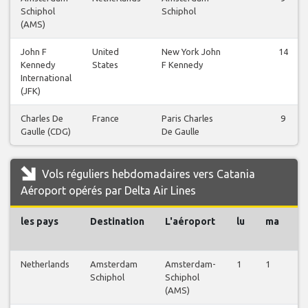
Schiphol
Schiphol
(AMS)
John F
United
New York John
14
Kennedy
States
F Kennedy
International
(JFK)
Charles De
France
Paris Charles
9
Gaulle (CDG)
De Gaulle
Vols réguliers hebdomadaires vers Catania
Aéroport opérés par Delta Air Lines
les pays
Destination
L'aéroport
lu
ma
m
Netherlands
Amsterdam
Amsterdam-
1
1
1
Schiphol
Schiphol
(AMS)