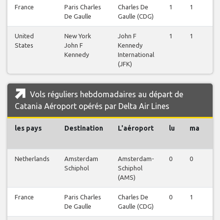
France
Paris Charles
Charles De
1
1
1
De Gaulle
Gaulle (CDG)
United
New York
John F
1
1
1
States
John F
Kennedy
Kennedy
International
(JFK)
Vols réguliers hebdomadaires au départ de
Catania Aéroport opérés par Delta Air Lines
les pays
Destination
L'aéroport
lu
ma
m
Netherlands
Amsterdam
Amsterdam-
0
0
0
Schiphol
Schiphol
(AMS)
France
Paris Charles
Charles De
0
1
1
De Gaulle
Gaulle (CDG)